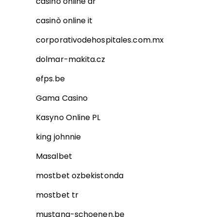
casino online ar
casinò online it
corporativodehospitales.com.mx
dolmar-makita.cz
efps.be
Gama Casino
Kasyno Online PL
king johnnie
Masalbet
mostbet ozbekistonda
mostbet tr
mustang-schoenen.be