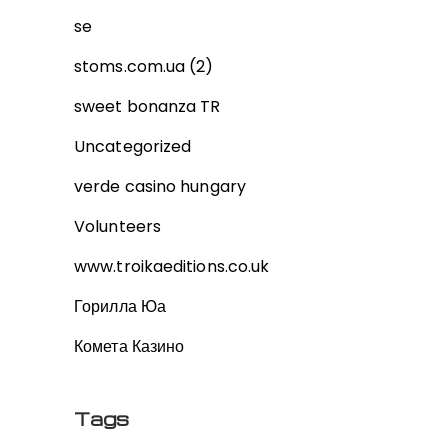
se
stoms.com.ua (2)
sweet bonanza TR
Uncategorized
verde casino hungary
Volunteers
www.troikaeditions.co.uk
Горилла Юа
Комета Казино
Tags