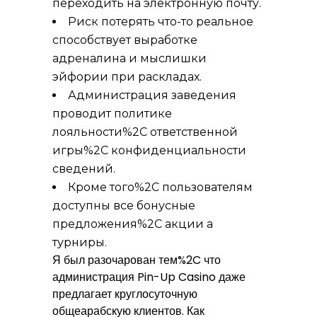
переходить на электронную почту.
Риск потерять что-то реальное
способствует выработке
адреналина и мыслишки
эйфории при раскладах.
Администрация заведения
проводит политике
лояльности%2C ответственной
игры%2C конфиденциальности
сведений.
Кроме того%2C пользователям
доступны все бонусные
предложения%2C акции а
турниры.
Я был разочарован тем%2C что
администрация Pin-Up Casino даже
предлагает круглосуточную
общеарабскую клиентов. Как