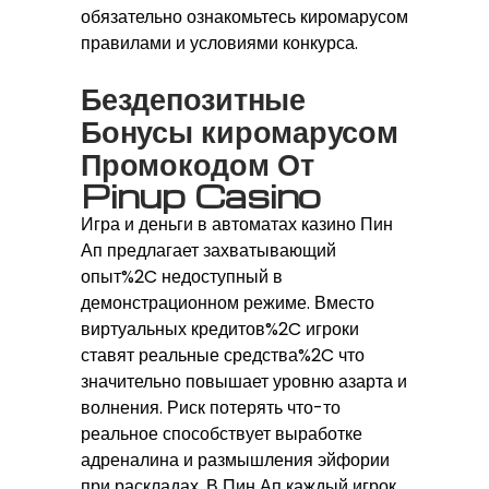
обязательно ознакомьтесь киромарусом
правилами и условиями конкурса.
Бездепозитные
Бонусы киромарусом
Промокодом От
Pinup Casino
Игра и деньги в автоматах казино Пин
Ап предлагает захватывающий
опыт%2C недоступный в
демонстрационном режиме. Вместо
виртуальных кредитов%2C игроки
ставят реальные средства%2C что
значительно повышает уровню азарта и
волнения. Риск потерять что-то
реальное способствует выработке
адреналина и размышления эйфории
при раскладах. В Пин Ап каждый игрок