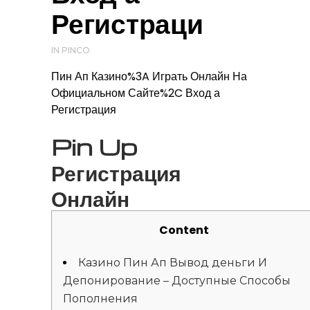
Регистраци
IN
PINCO
Пин Ап Казино%3A Играть Онлайн На
Официальном Сайте%2C Вход а
Регистрация
Pin Up
Регистрация
Онлайн
Content
Казино Пин Ап Вывод деньги И
Депонирование – Доступные Способы
Пополнения