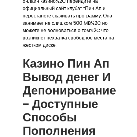
онлайн казино%2C перейдите на
официальный сайт клуба” “Пин Ап и
перестанете скачивать программу. Она
занимает не слишком 500 MB%2C но
можете не волноваться о том%2C что
возникнет нехватка свободное места на
жестком диске.
Казино Пин Ап
Вывод денег И
Депонирование
– Доступные
Способы
Пополнения