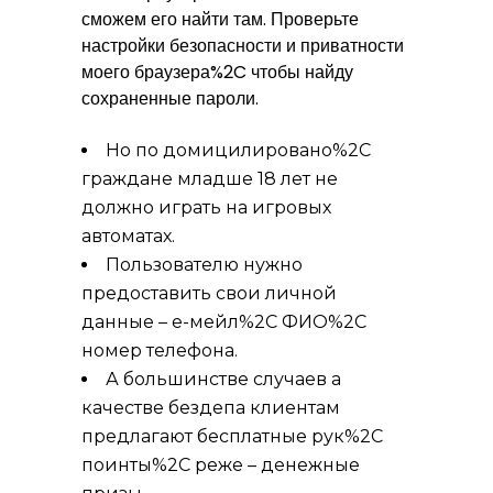
сможем его найти там. Проверьте
настройки безопасности и приватности
моего браузера%2C чтобы найду
сохраненные пароли.
Но по домицилировано%2C
граждане младше 18 лет не
должно играть на игровых
автоматах.
Пользователю нужно
предоставить свои личной
данные – е-мейл%2C ФИО%2C
номер телефона.
А большинстве случаев а
качестве бездепа клиентам
предлагают бесплатные рук%2C
поинты%2C реже – денежные