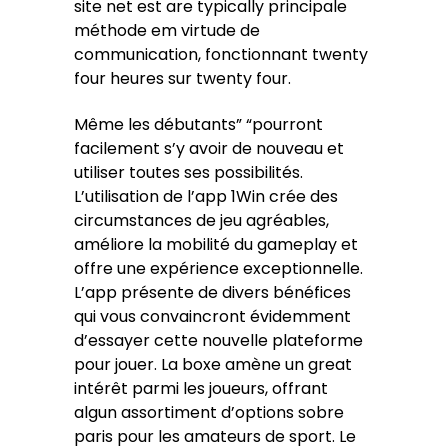
site net est are typically principale
méthode em virtude de
communication, fonctionnant twenty
four heures sur twenty four.
Même les débutants” “pourront
facilement s’y avoir de nouveau et
utiliser toutes ses possibilités.
L’utilisation de l’app 1Win crée des
circumstances de jeu agréables,
améliore la mobilité du gameplay et
offre une expérience exceptionnelle.
L’app présente de divers bénéfices
qui vous convaincront évidemment
d’essayer cette nouvelle plateforme
pour jouer. La boxe amène un great
intérêt parmi les joueurs, offrant
algun assortiment d’options sobre
paris pour les amateurs de sport. Le