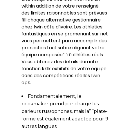
within addition de votre renseigné,
des limites raisonnables sont prévues
fill chaque alternative gestionnaire
chez 1win côte d’ivoire. Les athletics
fantastiques en se promenant sur net
vous permettent para accomplir des
pronostics tout sobre alignant votre
équipe composée” “d’athlètes réels.
Vous obtenez des details durante
fonction kklk exhibits de votre équipe
dans des compétitions réelles
1win
apk
.
Fondamentalement, le
bookmaker prend por charge les
parieurs russophones, mais la” “plate-
forme est également adaptée pour 9
autres langues.