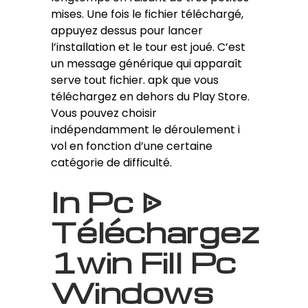
mises. Une fois le fichier téléchargé,
appuyez dessus pour lancer
l’installation et le tour est joué. C’est
un message générique qui apparaît
serve tout fichier. apk que vous
téléchargez en dehors du Play Store.
Vous pouvez choisir
indépendamment le déroulement i
vol en fonction d’une certaine
catégorie de difficulté.
In Pc ᐉ
Téléchargez
1win Fill Pc
Windows