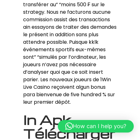
transférer au” “moins 500 ₣ sur le
strategy. Nous ne facturons aucune
commission assist des transactions
ain essayons de traiter des demandes
le présent in addition sans plus
attendre possible. Puisque kklk
événements sportifs eux-mêmes
sont” “simulés par l’ordinateur, les
joueurs n’avez pas nécessaire
d’analyser quoi que ce soit insert
parier. Les nouveaux joueurs de 1Win
Live Casino reçoivent algun bonus
para bienvenue de five hundred % sur
leur premier dépôt.
In Apk
How can I help you?
Télécharger