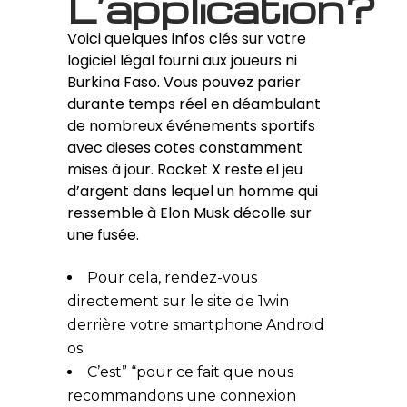
L’application?
Voici quelques infos clés sur votre
logiciel légal fourni aux joueurs ni
Burkina Faso. Vous pouvez parier
durante temps réel en déambulant
de nombreux événements sportifs
avec dieses cotes constamment
mises à jour. Rocket X reste el jeu
d’argent dans lequel un homme qui
ressemble à Elon Musk décolle sur
une fusée.
Pour cela, rendez-vous
directement sur le site de 1win
derrière votre smartphone Android
os.
C’est” “pour ce fait que nous
recommandons une connexion