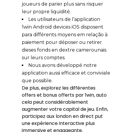
joueurs de parier plus sans risquer
leur propre liquidité.
Les utilisateurs de l’application
1win Android devices iOS disposent
para différents moyens em relação à
paiement pour déposer ou retirer
dieses fonds en dextre camerounais
sur leurs comptes.
Nous avons développé notre
application aussi efficace et conviviale
que possible.
De plus, explorez les différentes
offers et bonus offerts par 1win, auto
cela peut considérablement
augmenter votre capital de jeu. Enfin,
participez aux london en direct put
une expérience interactive plus
immersive et engageante.