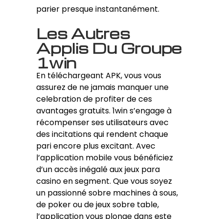
parier presque instantanément.
Les Autres
Applis Du Groupe
1win
En téléchargeant APK, vous vous
assurez de ne jamais manquer une
celebration de profiter de ces
avantages gratuits. 1win s’engage à
récompenser ses utilisateurs avec
des incitations qui rendent chaque
pari encore plus excitant. Avec
l’application mobile vous bénéficiez
d’un accès inégalé aux jeux para
casino en segment. Que vous soyez
un passionné sobre machines à sous,
de poker ou de jeux sobre table,
l’application vous plonge dans este