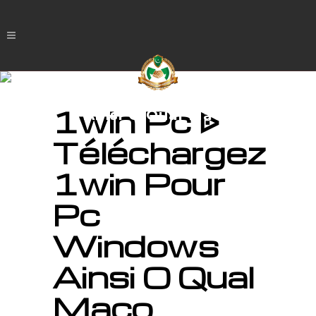
1win Pc ᐉ Téléchargez
1win Pour Pc Windows
1win Pc ᐉ
Ainsi O Qual Maco
Téléchargez
1win Pour
Pc
Windows
Ainsi O Qual
Maco