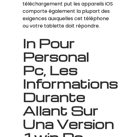
téléchargement put les appareils iOS
comporte également la plupart des
exigences auxquelles cet téléphone
ou votre tablette doit répondre.
In Pour
Personal
Pc, Les
Informations
Durante
Allant Sur
Una Version