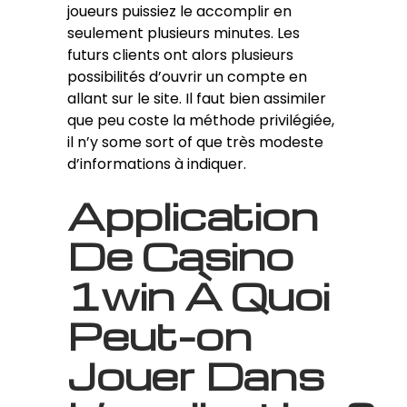
joueurs puissiez le accomplir en
seulement plusieurs minutes. Les
futurs clients ont alors plusieurs
possibilités d’ouvrir un compte en
allant sur le site. Il faut bien assimiler
que peu coste la méthode privilégiée,
il n’y some sort of que très modeste
d’informations à indiquer.
Application
De Casino
1win À Quoi
Peut-on
Jouer Dans