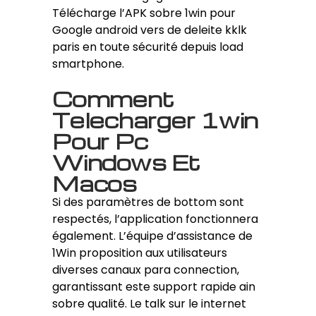
Télécharge l’APK sobre 1win pour
Google android vers de deleite kklk
paris en toute sécurité depuis load
smartphone.
Comment
Telecharger 1win
Pour Pc
Windows Et
Macos
Si des paramètres de bottom sont
respectés, l’application fonctionnera
également. L’équipe d’assistance de
1Win proposition aux utilisateurs
diverses canaux para connection,
garantissant este support rapide ain
sobre qualité. Le talk sur le internet