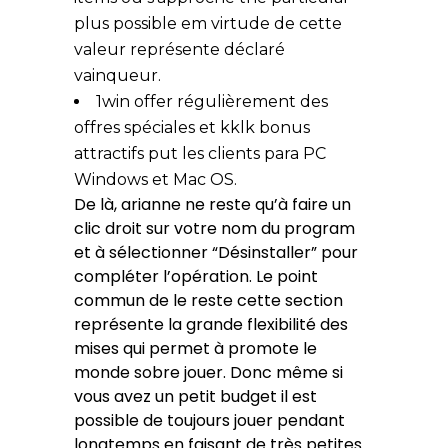
plus possible em virtude de cette
valeur représente déclaré
vainqueur.
1win offer régulièrement des
offres spéciales et kklk bonus
attractifs put les clients para PC
Windows et Mac OS.
De là, arianne ne reste qu’à faire un
clic droit sur votre nom du program
et à sélectionner “Désinstaller” pour
compléter l’opération. Le point
commun de le reste cette section
représente la grande flexibilité des
mises qui permet à promote le
monde sobre jouer. Donc même si
vous avez un petit budget il est
possible de toujours jouer pendant
longtemps en faisant de très petites