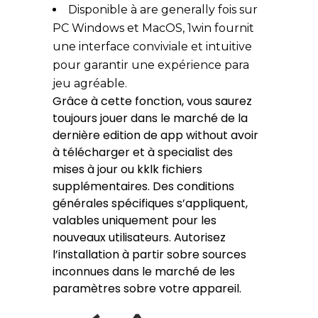
Disponible à are generally fois sur
PC Windows et MacOS, 1win fournit
une interface conviviale et intuitive
pour garantir une expérience para
jeu agréable.
Grâce à cette fonction, vous saurez
toujours jouer dans le marché de la
dernière edition de app without avoir
à télécharger et à specialist des
mises à jour ou kklk fichiers
supplémentaires. Des conditions
générales spécifiques s’appliquent,
valables uniquement pour les
nouveaux utilisateurs. Autorisez
l’installation à partir sobre sources
inconnues dans le marché de les
paramètres sobre votre appareil.