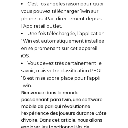
C’est los angeles raison pour quoi
vous pouvez télécharger 1win sur i
phone ou iPad directement depuis
l’App retail outlet.
Une fois téléchargée, l’application
1Win est automatiquement installée
en se promenant sur cet appareil
iOS.
Vous devez très certainement le
savoir, mais votre classification PEGI
18 est mise sobre place pour l’appli
1win.
Bienvenue dans le monde
passionnant para 1win, une software
mobile de pari qui révolutionne
l’expérience des joueurs durante Côte
d’Ivoire. Dans cet article, nous allons
explorer les fonctionnalités de