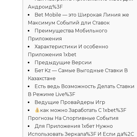
Андроид%3F
Bet Mobile — это Широкая Линия же
Максимум Событий дли Ставок
Преимущества Мобильного
Приложения
Характеристики И особенно
Приложения 1xbet
Предыдущие Версии
Бет Kz — Самые Выгодные Ставки В
Казахстане
Есть ведь Возможность Делать Ставки
В Режиме Live%3F
Ведущие Провайдеры Игр
как можно Заработать С 1xbet%3F
Прогнозы На Спортивные События
Для Приложения 1xбет Нужно
Использовать Зеркала%3F И Если да%2C