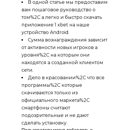
В одной статье мы предоставим
вам пошаговое руководство о
том%2C а легко и быстро скачать
приложение 1 xbet на наше
устройство Android.
Сумма вознаграждения зависит
от активности новых игроков а
уровня%2C на которым они
находятся а созданной клиентом
сети.
Дело в красовании%2C что все
программы%2C которые
скачиваются только из
официального маркета%2C
смартфоны считают
подозрительные и не дают
сделать установку.