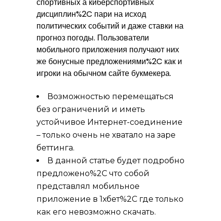
спортивных а киберспортивных
дисциплин%2C пари на исход
политических событий и даже ставки на
прогноз погоды. Пользователи
мобильного приложения получают них
же бонусные предложениями%2C как и
игроки на обычном сайте букмекера.
Возможностью перемещаться
без ограничений и иметь
устойчивое Интернет-соединение
– только очень не хватало на заре
беттинга.
В данной статье будет подробно
предложено%2C что собой
представлял мобильное
приложение в 1хбет%2C где только
как его невозможно скачать.