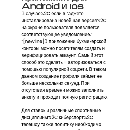
Android И Іos
В случае%2C если в гаджете
инсталлирована новейшая версия%2C
на экране пользователя появляется
соответствующее уведомление.”
“[newline]В приложении букмекерской
конторы можно посетителям создать и
верифицировать аккаунт. Самый этот
способ это сделать – авторизоваться с
помощью популярной соцсети. В таком
данном создание профиля займет не
больше нескольких секунд. При
отсутствия времени можно заполнить
анкету и проходит полную регистрацию.
Для ставок и различные спортивные
дисциплины%2C киберспорт%2C
телешоу также политику необходимо