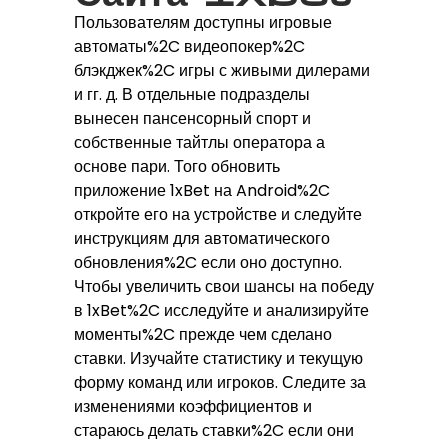
Пользователям доступны игровые
автоматы%2C видеопокер%2C
блэкджек%2C игры с живыми дилерами
и гг. д. В отдельные подразделы
вынесен пансенсорный спорт и
собственные тайтлы оператора а
основе пари. Того обновить
приложение 1xBet на Android%2C
откройте его на устройстве и следуйте
инструкциям для автоматического
обновления%2C если оно доступно.
Чтобы увеличить свои шансы на победу
в 1xBet%2C исследуйте и анализируйте
моменты%2C прежде чем сделано
ставки. Изучайте статистику и текущую
форму команд или игроков. Следите за
изменениями коэффициентов и
стараюсь делать ставки%2C если они