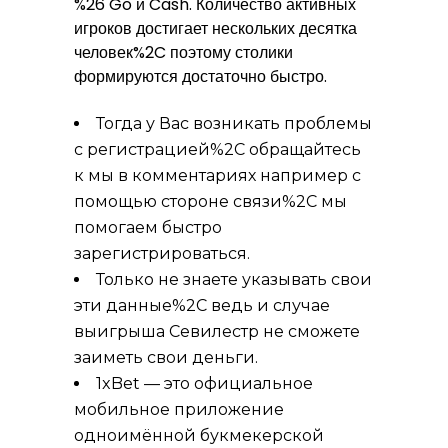
%26 Go и Cash. Количество активных
игроков достигает нескольких десятка
человек%2C поэтому столики
формируются достаточно быстро.
Тогда у Вас возникать проблемы
с регистрацией%2C обращайтесь
к мы в комментариях например с
помощью стороне связи%2C мы
помогаем быстро
зарегистрироваться.
Только не знаете указывать свои
эти данные%2C ведь и случае
выигрыша Севилестр не сможете
заиметь свои деньги.
1xBet — это официальное
мобильное приложение
одноимённой букмекерской