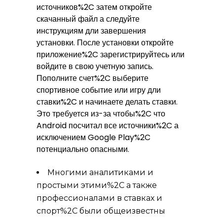
источников%2C затем откройте
скачанный файл а следуйте
инструкциям дли завершения
установки. После установки откройте
приложение%2C зарегистрируйтесь или
войдите в свою учетную запись.
Пополните счет%2C выберите
спортивное событие или игру дли
ставки%2C и начинаете делать ставки.
Это требуется из-за чтобы%2C что
Android посчитал все источники%2C а
исключением Google Play%2C
потенциально опасными.
Многими аналитиками и
простыми этими%2C а также
профессионалами в ставках и
спорт%2C были общеизвестны