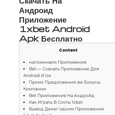
Скачать На
Андроид
Приложение
1xbet Android
Apk Бесплатно
Content
напоминали Приложения
Bet — Скачать Приложение Для
Android И Іos
Промо Предложения же Бонусы
Компании
Bet Приложение На Андройд
Как Играть В Слоты 1xbet
Вывод Денег одним Приложения