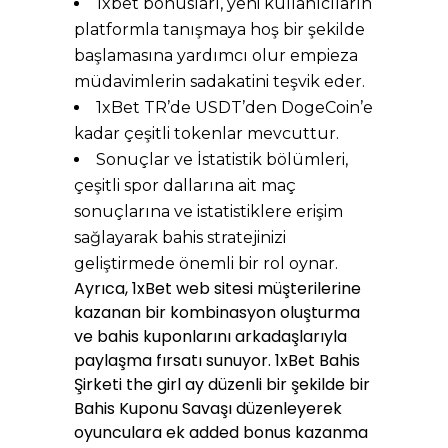
1xbet bonusları, yeni kullanıcıların
platformla tanışmaya hoş bir şekilde
başlamasına yardımcı olur empieza
müdavimlerin sadakatini teşvik eder.
1xBet TR’de USDT’den DogeCoin’e
kadar çeşitli tokenlar mevcuttur.
Sonuçlar ve İstatistik bölümleri,
çeşitli spor dallarına ait maç
sonuçlarına ve istatistiklere erişim
sağlayarak bahis stratejinizi
geliştirmede önemli bir rol oynar.
Ayrıca, 1xBet web sitesi müşterilerine
kazanan bir kombinasyon oluşturma
ve bahis kuponlarını arkadaşlarıyla
paylaşma fırsatı sunuyor. 1xBet Bahis
Şirketi the girl ay düzenli bir şekilde bir
Bahis Kuponu Savaşı düzenleyerek
oyunculara ek added bonus kazanma