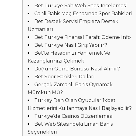
Bet Türkiye Sah Web Sitesi İncelemesi
Canli Bahis Maç Esnasında Spor Bahisleri
Bet Destek Servisi Empieza Destek
Uzmanları
Bet Türkiye Finansal Tarafı: Ödeme Info
Bet Türkiye Nasıl Giriş Yapılır?
Bet’te Hesabınızı Yenilemek Ve
Kazançlarınızı Çekmek
Doğum Günü Bonusu Nasıl Alınır?
Bet Spor Bahisleri Dalları
Gerçek Zamanlı Bahis Oynamak
Mümkün Mü?
Turkey Den Olan Oyucular 1xbet
Hizmetlerini Kullanmaya Nasıl Başlayabilir?
Türkiye’de Casinos Düzenlemesi
Bet Web Sitesindeki Liman Bahis
Seçenekleri