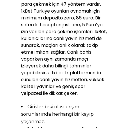
para çekmek için 47 yöntem vardır.
1xBet Turkiye oyunları oynamak için
minimum depozito zero, 86 euro. Bir
seferde hesaptan just one, 5 Euro’ya
izin verilen para çekme işlemleri. 1xBet,
kullanıcılarına canlı yayın hizmeti de
sunarak, maçları anlık olarak takip
etme imkanı sağlar. Canlı bahis
yaparken aynı zamanda maçı
izleyerek daha bilinçli tahminler
yapabilirsiniz. 1xbet tr platformunda
sunulan canlı yayın hizmetleri, yüksek
kaliteli yayınlar ve geniş spor
yelpazesi ile dikkat çeker.
Girişlerdeki olası erişim
sorunlarında herhangi bir kayıp
yaşanmaz.