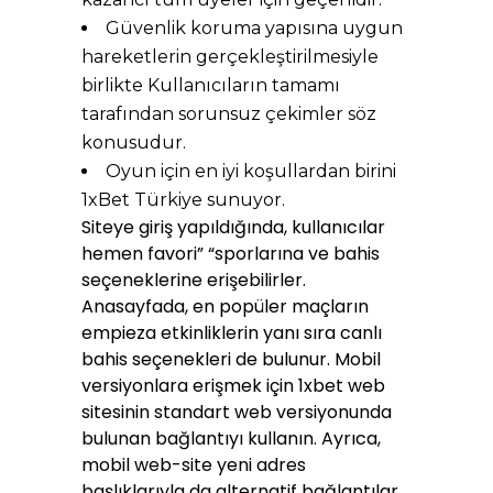
Güvenlik koruma yapısına uygun
hareketlerin gerçekleştirilmesiyle
birlikte Kullanıcıların tamamı
tarafından sorunsuz çekimler söz
konusudur.
Oyun için en iyi koşullardan birini
1xBet Türkiye sunuyor.
Siteye giriş yapıldığında, kullanıcılar
hemen favori” “sporlarına ve bahis
seçeneklerine erişebilirler.
Anasayfada, en popüler maçların
empieza etkinliklerin yanı sıra canlı
bahis seçenekleri de bulunur. Mobil
versiyonlara erişmek için 1xbet web
sitesinin standart web versiyonunda
bulunan bağlantıyı kullanın. Ayrıca,
mobil web-site yeni adres
başlıklarıyla da alternatif bağlantılar