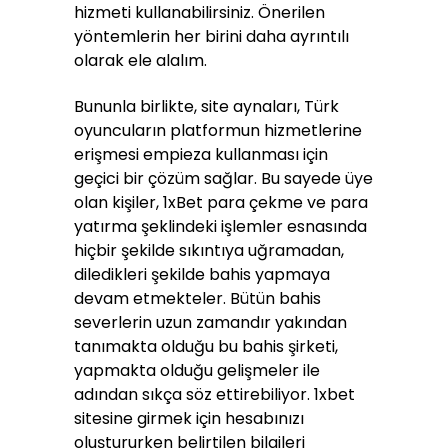
hizmeti kullanabilirsiniz. Önerilen
yöntemlerin her birini daha ayrıntılı
olarak ele alalım.
Bununla birlikte, site aynaları, Türk
oyuncuların platformun hizmetlerine
erişmesi empieza kullanması için
geçici bir çözüm sağlar. Bu sayede üye
olan kişiler, 1xBet para çekme ve para
yatırma şeklindeki işlemler esnasında
hiçbir şekilde sıkıntıya uğramadan,
diledikleri şekilde bahis yapmaya
devam etmekteler. Bütün bahis
severlerin uzun zamandır yakından
tanımakta olduğu bu bahis şirketi,
yapmakta olduğu gelişmeler ile
adından sıkça söz ettirebiliyor. 1xbet
sitesine girmek için hesabınızı
oluştururken belirtilen bilgileri