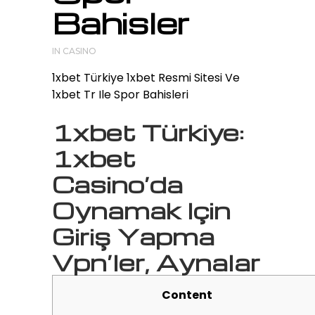
Bahisler
IN
CASINO
1xbet Türkiye 1xbet Resmi Sitesi Ve
1xbet Tr Ile Spor Bahisleri
1xbet Türkiye:
1xbet
Casino’da
Oynamak Için
Giriş Yapma
Vpn’ler, Aynalar
Content