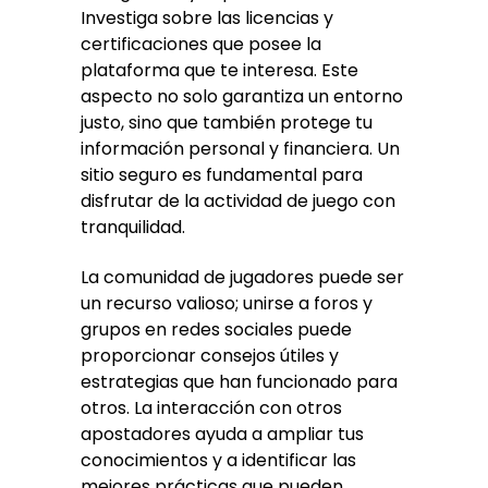
Investiga sobre las licencias y
certificaciones que posee la
plataforma que te interesa. Este
aspecto no solo garantiza un entorno
justo, sino que también protege tu
información personal y financiera. Un
sitio seguro es fundamental para
disfrutar de la actividad de juego con
tranquilidad.
La comunidad de jugadores puede ser
un recurso valioso; unirse a foros y
grupos en redes sociales puede
proporcionar consejos útiles y
estrategias que han funcionado para
otros. La interacción con otros
apostadores ayuda a ampliar tus
conocimientos y a identificar las
mejores prácticas que pueden