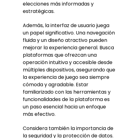
elecciones más informadas y
estratégicas.
Además, la interfaz de usuario juega
un papel significativo. Una navegación
fluida y un diseño atractivo pueden
mejorar la experiencia general. Busca
plataformas que ofrezcan una
operación intuitiva y accesible desde
múltiples dispositivos, asegurando que
la experiencia de juego sea siempre
cómoda y agradable. Estar
familiarizado con las herramientas y
funcionalidades de la plataforma es
un paso esencial hacia un enfoque
más efectivo.
Considera también la importancia de
la seguridad y la protección de datos.