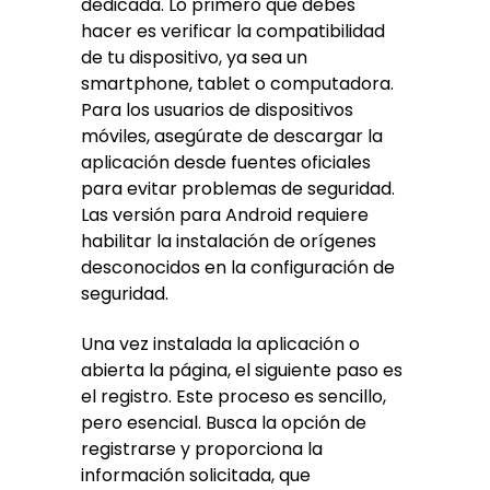
dedicada. Lo primero que debes
hacer es verificar la compatibilidad
de tu dispositivo, ya sea un
smartphone, tablet o computadora.
Para los usuarios de dispositivos
móviles, asegúrate de descargar la
aplicación desde fuentes oficiales
para evitar problemas de seguridad.
Las versión para Android requiere
habilitar la instalación de orígenes
desconocidos en la configuración de
seguridad.
Una vez instalada la aplicación o
abierta la página, el siguiente paso es
el registro. Este proceso es sencillo,
pero esencial. Busca la opción de
registrarse y proporciona la
información solicitada, que