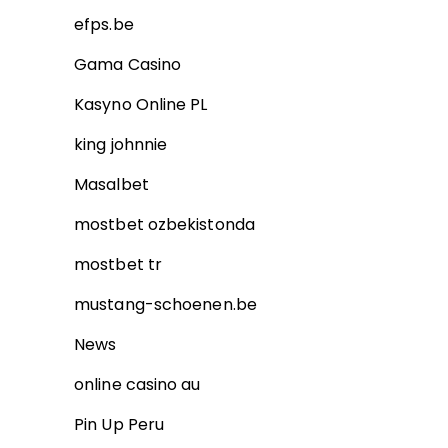
efps.be
Gama Casino
Kasyno Online PL
king johnnie
Masalbet
mostbet ozbekistonda
mostbet tr
mustang-schoenen.be
News
online casino au
Pin Up Peru