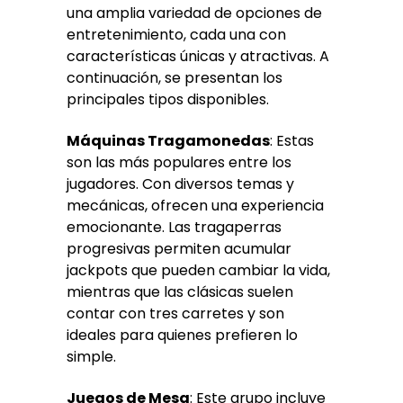
una amplia variedad de opciones de
entretenimiento, cada una con
características únicas y atractivas. A
continuación, se presentan los
principales tipos disponibles.
Máquinas Tragamonedas
: Estas
son las más populares entre los
jugadores. Con diversos temas y
mecánicas, ofrecen una experiencia
emocionante. Las tragaperras
progresivas permiten acumular
jackpots que pueden cambiar la vida,
mientras que las clásicas suelen
contar con tres carretes y son
ideales para quienes prefieren lo
simple.
Juegos de Mesa
: Este grupo incluye