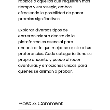
rápidos o aquellos que requieren más
tiempo y estrategia, ambos
ofreciendo la posibilidad de ganar
premios significativos.
Explorar diversos tipos de
entretenimiento dentro de la
plataforma es esencial para
encontrar lo que mejor se ajuste a tus
preferencias. Cada categoría tiene su
propio encanto y puede ofrecer
aventuras y emociones únicas para
quienes se animan a probar.
Post A Comment