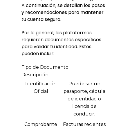
A continuación, se detallan los pasos
y recomendaciones para mantener
tu cuenta segura.
Por lo general, las plataformas
requieren documentos específicos
para validar tu identidad. Estos
pueden incluir:
Tipo de Documento
Descripción
Identificación
Puede ser un
Oficial
pasaporte, cédula
de identidad o
licencia de
conducir.
Comprobante
Facturas recientes