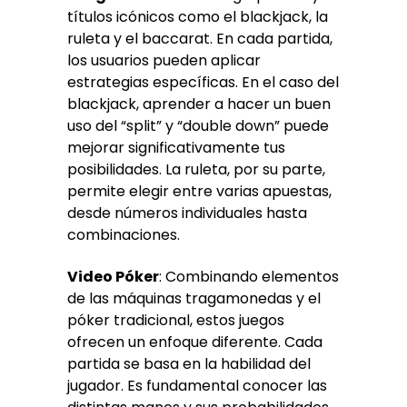
títulos icónicos como el blackjack, la
ruleta y el baccarat. En cada partida,
los usuarios pueden aplicar
estrategias específicas. En el caso del
blackjack, aprender a hacer un buen
uso del “split” y “double down” puede
mejorar significativamente tus
posibilidades. La ruleta, por su parte,
permite elegir entre varias apuestas,
desde números individuales hasta
combinaciones.
Video Póker
: Combinando elementos
de las máquinas tragamonedas y el
póker tradicional, estos juegos
ofrecen un enfoque diferente. Cada
partida se basa en la habilidad del
jugador. Es fundamental conocer las