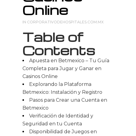
Online
IN
CORPORATIVODEHOSPITALES.COM.MX
Table of
Contents
Apuesta en Betmexico – Tu Guía
Completa para Jugar y Ganar en
Casinos Online
Explorando la Plataforma
Betmexico: Instalación y Registro
Pasos para Crear una Cuenta en
Betmexico
Verificación de Identidad y
Seguridad en tu Cuenta
Disponibilidad de Juegos en