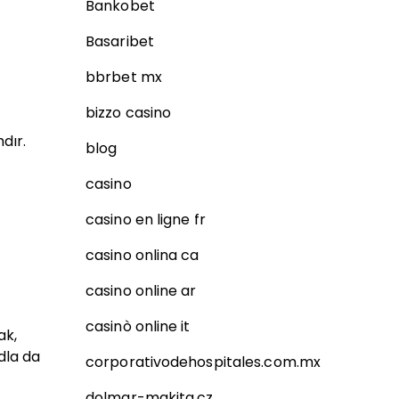
Bankobet
Basaribet
bbrbet mx
bizzo casino
dır.
blog
casino
casino en ligne fr
casino onlina ca
casino online ar
casinò online it
ak,
dla da
corporativodehospitales.com.mx
dolmar-makita.cz