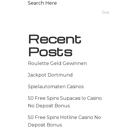
Search Here
Recent
Posts
Roulette Geld Gewinnen
Jackpot Dortmund
Spielautomaten Casinos
50 Free Spins Supacasi Io Casino
No Deposit Bonus
50 Free Spins Hotline Casino No
Deposit Bonus