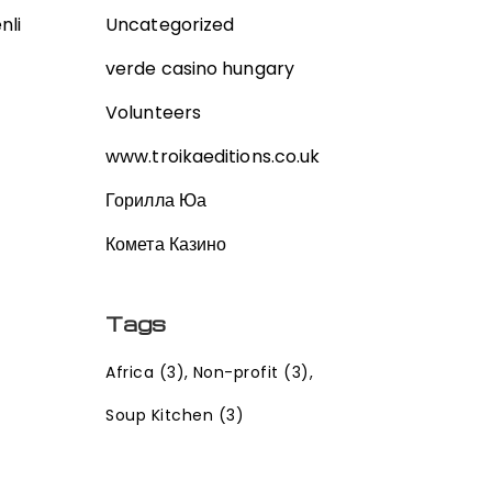
nli
Uncategorized
verde casino hungary
Volunteers
www.troikaeditions.co.uk
Горилла Юа
Комета Казино
Tags
Africa
(3)
Non-profit
(3)
Soup Kitchen
(3)