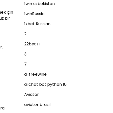
1win uzbekistan
ek için
1winRussia
uz bir
1xbet Russian
2
22bet IT
r.
3
7
a-freewine
ai chat bot python 10
Aviator
aviator brazil
ara