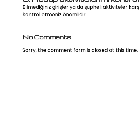
Bilmediğiniz girişler ya da şüpheli aktiviteler kar
kontrol etmeniz önemlidir.
No Comments
Sorry, the comment form is closed at this time.