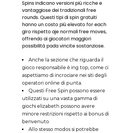
Spins indicano versioni più ricche e
vantaggiose dei tradizionali free
rounds. Questi tipi di spin gratuiti
hanno un costo più elevato for each
giro rispetto aje normali free moves,
offrendo ai giocatori maggiori
possibilità pada vincite sostanziose.
Anche la sezione che riguarda il
gioco responsabile è ing top, come ci
aspettiamo di incrociare nei siti degli
operatori online di punta.
Questi Free Spin possono essere
utilizzati su una vasta gamma di
giochi elizabeth possono avere
minore restrizioni rispetto ai bonus di
benvenuto.
Allo stesso modos si potrebbe