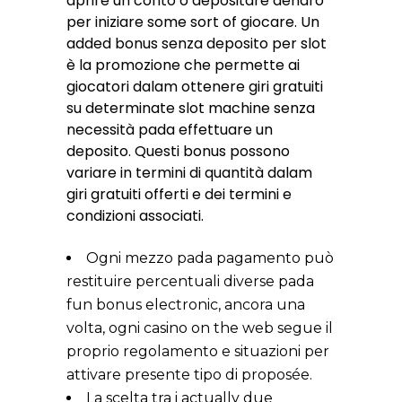
aprire un conto o depositare denaro
per iniziare some sort of giocare. Un
added bonus senza deposito per slot
è la promozione che permette ai
giocatori dalam ottenere giri gratuiti
su determinate slot machine senza
necessità pada effettuare un
deposito. Questi bonus possono
variare in termini di quantità dalam
giri gratuiti offerti e dei termini e
condizioni associati.
Ogni mezzo pada pagamento può
restituire percentuali diverse pada
fun bonus electronic, ancora una
volta, ogni casino on the web segue il
proprio regolamento e situazioni per
attivare presente tipo di proposée.
La scelta tra i actually due