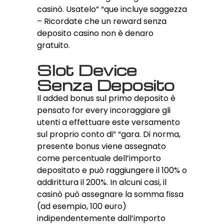
casinò. Usatelo” “que incluye saggezza
– Ricordate che un reward senza
deposito casino non è denaro
gratuito.
Slot Device
Senza Deposito
Il added bonus sul primo deposito è
pensato for every incoraggiare gli
utenti a effettuare este versamento
sul proprio conto di” “gara. Di norma,
presente bonus viene assegnato
come percentuale dell’importo
depositato e può raggiungere il 100% o
addirittura il 200%. In alcuni casi, il
casinò può assegnare la somma fissa
(ad esempio, 100 euro)
indipendentemente dall’importo