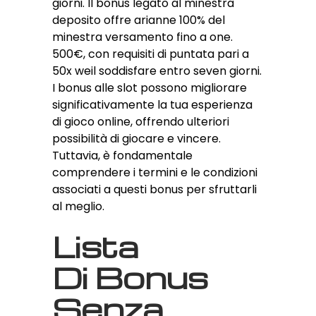
giorni. Il bonus legato al minestra
deposito offre arianne 100% del
minestra versamento fino a one.
500€, con requisiti di puntata pari a
50x weil soddisfare entro seven giorni.
I bonus alle slot possono migliorare
significativamente la tua esperienza
di gioco online, offrendo ulteriori
possibilità di giocare e vincere.
Tuttavia, è fondamentale
comprendere i termini e le condizioni
associati a questi bonus per sfruttarli
al meglio.
Lista
Di Bonus
Senza