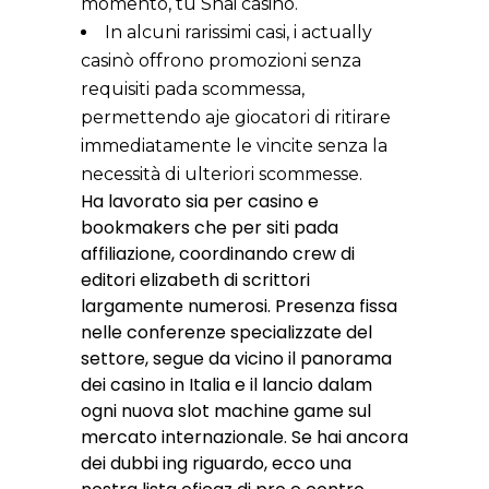
momento, tu Snai casino.
In alcuni rarissimi casi, i actually
casinò offrono promozioni senza
requisiti pada scommessa,
permettendo aje giocatori di ritirare
immediatamente le vincite senza la
necessità di ulteriori scommesse.
Ha lavorato sia per casino e
bookmakers che per siti pada
affiliazione, coordinando crew di
editori elizabeth di scrittori
largamente numerosi. Presenza fissa
nelle conferenze specializzate del
settore, segue da vicino il panorama
dei casino in Italia e il lancio dalam
ogni nuova slot machine game sul
mercato internazionale. Se hai ancora
dei dubbi ing riguardo, ecco una