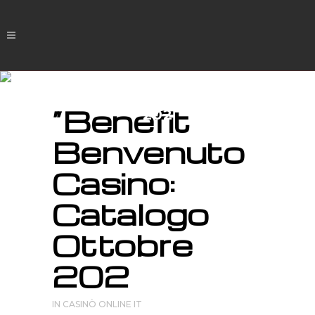
“Benefit Benvenuto
Casino: Catalogo Ottobre
“Benefit
202
Benvenuto
Casino:
Catalogo
Ottobre
202
IN
CASINÒ ONLINE IT