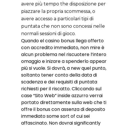
avere più tempo the disposizione per
piazzare la propria scommessa, o
avere accesso a particolari tipi di
puntata che non sono concessi nelle
normali sessioni di gioco.
Quando el casino bonus llega offerto
con accredito immediato, non mire è
alcun problema nel riscuotere l’intero
omaggio e inizare a spenderlo appear
più si vuole. Si dovrà, a new quel punto,
soltanto tener conto della data di
scadenza e dei requisiti di puntata
richiesti per il riscatto. Cliccando sul
case “Sito Web” inside azzurro verrai
portato direttamente sulla web che ti
offre il bonus con assenza di deposito
immediato some sort of cui sei
affascinato. Non dovrai significantly