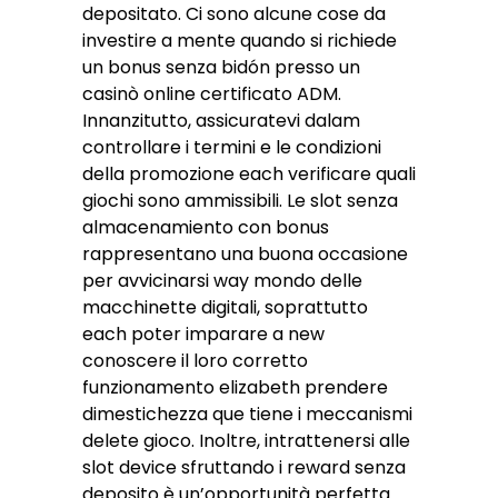
depositato. Ci sono alcune cose da
investire a mente quando si richiede
un bonus senza bidón presso un
casinò online certificato ADM.
Innanzitutto, assicuratevi dalam
controllare i termini e le condizioni
della promozione each verificare quali
giochi sono ammissibili. Le slot senza
almacenamiento con bonus
rappresentano una buona occasione
per avvicinarsi way mondo delle
macchinette digitali, soprattutto
each poter imparare a new
conoscere il loro corretto
funzionamento elizabeth prendere
dimestichezza que tiene i meccanismi
delete gioco. Inoltre, intrattenersi alle
slot device sfruttando i reward senza
deposito è un’opportunità perfetta