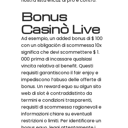
nostra lista eficaz di pro e contro.
Bonus
Casinò Live
Ad esempio, un added bonus di $ 100
con un obligación di scommessa 10x
significa che devi scommettere $ 1.
000 prima di incassare qualsiasi
vincita relativa al benefit. Questi
requisiti garantiscono il fair enjoy e
impediscono l’abuso delle offerte di
bonus. Un reward equo su algun sito
web di slot è contraddistinto da
termini e condizioni trasparenti,
requisiti di scommessa ragionevoli e
informazioni chiare su eventuali
restrizioni o limiti. Per identificare un
bonus equo, leggi attentamente i