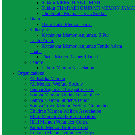
Sukkur MEMON ANJUMAN.
Sukkur THARADI GUJRATI MEMON JAMAT
The Sorath Memon Jamat. Sukkur
Dadu
Dadu Halai Memon Jamat
Shikarpur
Kathiawar Memon Anjuman. S.Pur
Tando Adam
Kathiawar Memon Anjuman Tando Adam
Thatta
Thatta Memon General Jamat.
Lahore
Lahore Memon Association.
Organizations
All Baldia Memon
All Memon Welfare Society
Bantva Anjuman Himayat-e-islam
Bantva Memon Khidmat Committee.
Bantva Memon Students Union
Bantva Town Memon Welfare Committee
Children Memon Welfare Association.
F.b.a. Memon Welfare Association.
Hilal Memon Volunteer Corps.
Karachi Memon Brother Hood
Kutyana Memon Volunteer Corps.