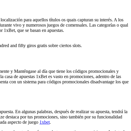
ocalización para aquellos títulos os quais capturan su interés. A los
s durante vivo y numerosos juegos de comensales. Las categorías o qual
por 1xBet, que se basan en apuestas.
ed and fifty giros gratis sobre ciertos slots.
rmente y Manténgase al día que tiene los códigos promocionales y
e la casa de apuestas 1xBet es vasto en promociones, adentro de las
 cuenta con un sistema para códigos promocionales disadvantage los que
puesta. En algunas palabras, después de realizar su apuesta, tendrá la
o ze destaca por tus promociones, sino también por su funcionalidad
 cada aspecto de juego
1xbet
.