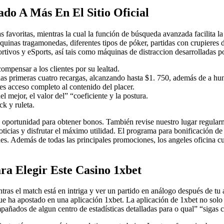
do A Más En El Sitio Oficial
favoritas, mientras la cual la función de búsqueda avanzada facilita la l
máquinas tragamonedas, diferentes tipos de póker, partidas con crupiere
ortivos y eSports, así tais como máquinas de distraccion desarrolladas 
mpensar a los clientes por su lealtad.
las primeras cuatro recargas, alcanzando hasta $1. 750, además de a hundr
s acceso completo al contenido del placer.
l mejor, el valor del” “coeficiente y la postura.
ck y ruleta.
la oportunidad para obtener bonos. También revise nuestro lugar regula
noticias y disfrutar el máximo utilidad. El programa para bonificación d
ones. Además de todas las principales promociones, los angeles oficina
ra Elegir Este Casino 1xbet
ras el match está en intriga y ver un partido en análogo después de tu a
 que ha apostado en una aplicación 1xbet. La aplicación de 1xbet no sol
pañados de algun centro de estadísticas detalladas para o qual” “sigas