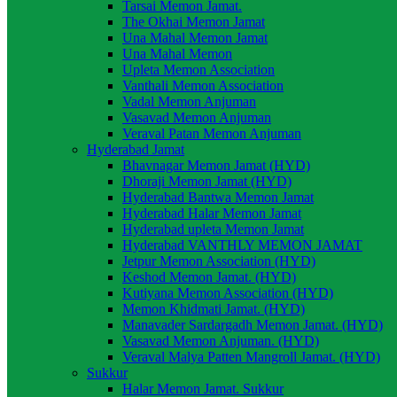
Tarsai Memon Jamat.
The Okhai Memon Jamat
Una Mahal Memon Jamat
Una Mahal Memon
Upleta Memon Association
Vanthali Memon Association
Vadal Memon Anjuman
Vasavad Memon Anjuman
Veraval Patan Memon Anjuman
Hyderabad Jamat
Bhavnagar Memon Jamat (HYD)
Dhoraji Memon Jamat (HYD)
Hyderabad Bantwa Memon Jamat
Hyderabad Halar Memon Jamat
Hyderabad upleta Memon Jamat
Hyderabad VANTHLY MEMON JAMAT
Jetpur Memon Association (HYD)
Keshod Memon Jamat. (HYD)
Kutiyana Memon Association (HYD)
Memon Khidmati Jamat. (HYD)
Manavader Sardargadh Memon Jamat. (HYD)
Vasavad Memon Anjuman. (HYD)
Veraval Malya Patten Mangroll Jamat. (HYD)
Sukkur
Halar Memon Jamat. Sukkur