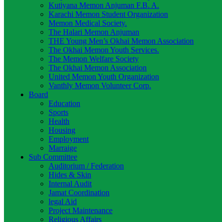
Kutiyana Memon Anjuman F.B. A.
Karachi Memon Student Organization
Memon Medical Society.
The Halari Memon Anjuman
THE Young Men’s Okhai Memon Association
The Okhai Memon Youth Services.
The Memon Welfare Society
The Okhai Memon Association
United Memon Youth Organization
Vanthly Memon Volunteer Corp.
Board
Education
Sports
Health
Housing
Employment
Marraige
Sub Committee
Auditorium / Federation
Hides & Skin
Internal Audit
Jamat Coordination
legal Aid
Project Maintenance
Religious Affairs