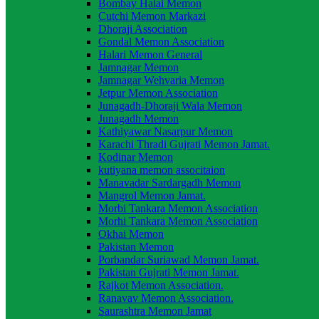
Bombay Halai Memon
Cutchi Memon Markazi
Dhoraji Association
Gondal Memon Association
Halari Memon General
Jamnagar Memon
Jamnagar Wehvaria Memon
Jetpur Memon Association
Junagadh-Dhoraji Wala Memon
Junagadh Memon
Kathiyawar Nasarpur Memon
Karachi Thradi Gujrati Memon Jamat.
Kodinar Memon
kutiyana memon associtaion
Manavadar Sardargadh Memon
Mangrol Memon Jamat.
Morbi Tankara Memon Association
Morhi Tankara Memon Association
Okhai Memon
Pakistan Memon
Porbandar Suriawad Memon Jamat.
Pakistan Gujrati Memon Jamat.
Rajkot Memon Association.
Ranavav Memon Association.
Saurashtra Memon Jamat