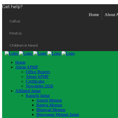
Get help?
Home
About
Call us
Find Us
Children in Need
Home
About APMF
Office Bearers
About APMF
Certificates
Newsletter 2026
Affilated Jamat
Karachi Jamat
Amreli Memon
Bantva Memon
Bhanvad Memon
Bhavnagar Memon Jamat