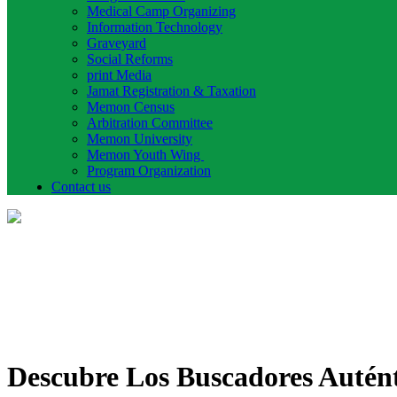
Medical Camp Organizing
Information Technology
Graveyard
Social Reforms
print Media
Jamat Registration & Taxation
Memon Census
Arbitration Committee
Memon University
Memon Youth Wing
Program Organization
Contact us
Descubre Los Buscadores Autént