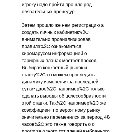
игроку надо пройти прошло ряд
обязательных процедур.
Затем прошло же нем регистрацию а
создать личных кабинетик%2C
внимательно проанализировав
правила%2C ознакомиться
киромарусом информацией о
тарифных планах мостбет проход.
Выбирая конкретный рынок и
ставку%2C со можем проследить
динамику изменения за последней
сутки-двое%2C например%2C только
сделать выводы об целесообразности
этой ставки. Так%2C например%2C же
коэффициент по вероятному рынку
значительно переменился за период 48
часов%2C это также говорить о о
прогрузе одного тот плечей выбранного