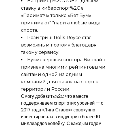
Например%2C GGBet делаем
ставку в киберспорт%2C а
«Париматч» только «Бет Бум»
принимают” “пари а любые вида
спорта.
Розыгрыш Rolls-Royce стал
возможным поэтому благодаря
такому сервису.
Букмекерская контора Винлайн
признана многими рейтинговыми
сайтами одной из одним
компаний для ставок на спорт в
территории России.
Смогу добавить%2C что вместе
поддерживаем спорт этих уровней — с
2017 года «Лига Ставок» совокупно
инвестировала в индустрию более 10
миллиардов копейку. С каждым годом