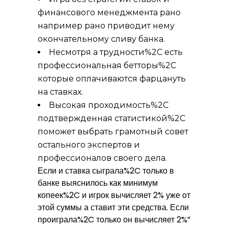
финансового менеджмента рано
например рано приводит нему
окончательному сливу банка.
Несмотря а трудности%2C есть
профессиональная бетторы%2C
которые оплачиваются фарцануть
на ставках.
Высокая проходимость%2C
подтвержденная статистикой%2C
поможет выбрать грамотный совет
остального экспертов и
профессионалов своего дела.
Если и ставка сыграла%2C только в
банке выяснилось как минимум
копеек%2C и игрок вычисляет 2% уже от
этой суммы а ставит эти средства. Если
проиграла%2C только он вычисляет 2%”