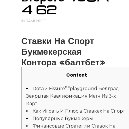
4 62
IN
RAMENBET
Ставки На Спорт
Букмекерская
Контора «балтбет»
Content
Dota 2 Fissure” “playground Белград
Закрытая Квалификация Матч Из 3-х
Карт
Как Играть И Плюс в Ставках На Спорт
Популярные Букмекеры
Финансовые Стратегии Ставок На