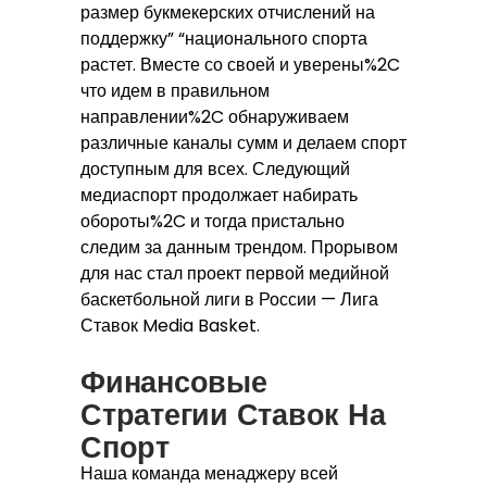
размер букмекерских отчислений на
поддержку” “национального спорта
растет. Вместе со своей и уверены%2C
что идем в правильном
направлении%2C обнаруживаем
различные каналы сумм и делаем спорт
доступным для всех. Следующий
медиаспорт продолжает набирать
обороты%2C и тогда пристально
следим за данным трендом. Прорывом
для нас стал проект первой медийной
баскетбольной лиги в России — Лига
Ставок Media Basket.
Финансовые
Стратегии Ставок На
Спорт
Наша команда менаджеру всей