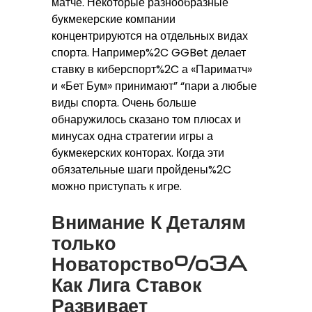
матче. Некоторые разнообразные
букмекерские компании
концентрируются на отдельных видах
спорта. Например%2C GGBet делает
ставку в киберспорт%2C а «Париматч»
и «Бет Бум» принимают” “пари а любые
виды спорта. Очень больше
обнаружилось сказано том плюсах и
минусах одна стратегии игры а
букмекерских конторах. Когда эти
обязательные шаги пройдены%2C
можно приступать к игре.
Внимание К Деталям
только
Новаторство%3A
Как Лига Ставок
Развивает