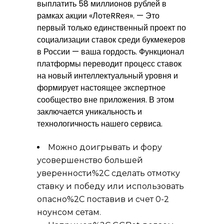
выплатить 58 миллионов рублей в
рамках акции «ЛотеRRея». — Это
первый только единственный проект по
социализации ставок среди букмекеров
в России — ваша гордость. Функционал
платформы переводит процесс ставок
на новый интеллектуальный уровня и
формирует настоящее экспертное
сообщество вне приложения. В этом
заключается уникальность и
технологичность нашего сервиса.
Можно доигрывать и фору
усовершенство большей
уверенности%2C сделать отмотку
ставку и победу или использовать
опасно%2C поставив и счет 0-2
ноунсом сетам.