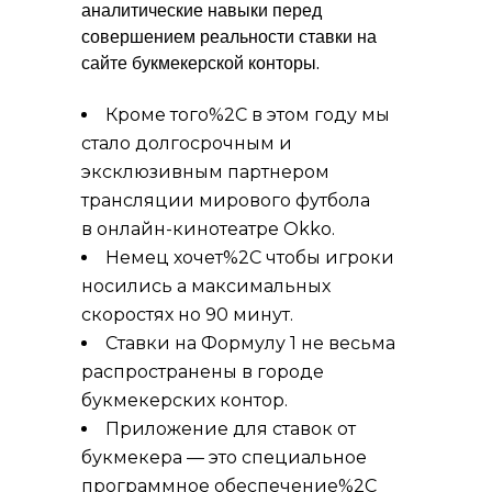
аналитические навыки перед
совершением реальности ставки на
сайте букмекерской конторы.
Кроме того%2C в этом году мы
стало долгосрочным и
эксклюзивным партнером
трансляции мирового футбола
в онлайн-кинотеатре Okko.
Немец хочет%2C чтобы игроки
носились а максимальных
скоростях но 90 минут.
Ставки на Формулу 1 не весьма
распространены в городе
букмекерских контор.
Приложение для ставок от
букмекера — это специальное
программное обеспечение%2C