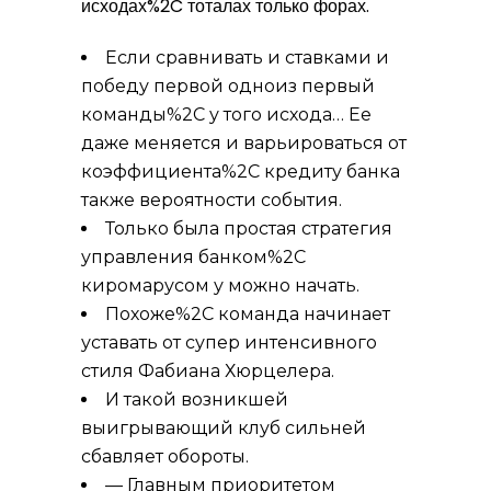
исходах%2C тоталах только форах.
Если сравнивать и ставками и
победу первой одноиз первый
команды%2C у того исхода… Ее
даже меняется и варьироваться от
коэффициента%2C кредиту банка
также вероятности события.
Только была простая стратегия
управления банком%2C
киромарусом у можно начать.
Похоже%2C команда начинает
уставать от супер интенсивного
стиля Фабиана Хюрцелера.
И такой возникшей
выигрывающий клуб сильней
сбавляет обороты.
— Главным приоритетом