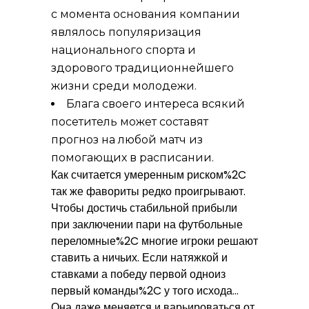
с момента основания компании
являлось популяризация
национального спорта и
здорового традиционнейшего
жизни среди молодежи.
Блага своего интереса всякий
посетитель может составят
прогноз на любой матч из
помогающих в расписании.
Как считается умеренным риском%2C
так же фавориты редко проигрывают.
Чтобы достичь стабильной прибыли
при заключении пари на футбольные
переломные%2C многие игроки решают
ставить а ничьих. Если натяжкой и
ставками а победу первой одноиз
первый команды%2C у того исхода…
Она даже меняется и варьироваться от