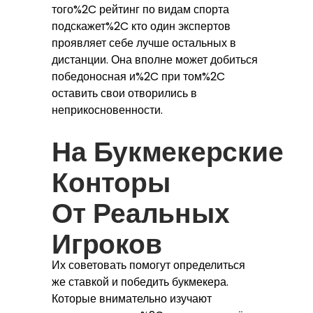
того%2C рейтинг по видам спорта
подскажет%2C кто один экспертов
проявляет себе лучше остальных в
дистанции. Она вполне может добиться
победоносная и%2C при том%2C
оставить свои отворились в
неприкосновенности.
На Букмекерские
Конторы
От Реальных
Игроков
Их советовать помогут определиться
же ставкой и победить букмекера.
Которые внимательно изучают