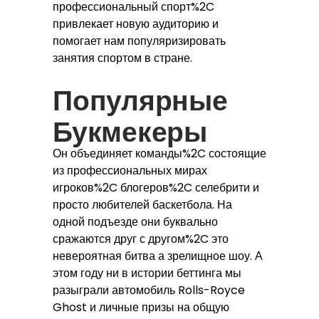
профессиональный спорт%2C
привлекает новую аудиторию и
помогает нам популяризировать
занятия спортом в стране.
Популярные
Букмекеры
Он объединяет команды%2C состоящие
из профессиональных мирах
игроков%2C блогеров%2C селебрити и
просто любителей баскетбола. На
одной подъезде они буквально
сражаются друг с другом%2C это
невероятная битва а зрелищное шоу. А
этом году ни в истории беттинга мы
разыграли автомобиль Rolls-Royce
Ghost и личные призы на общую