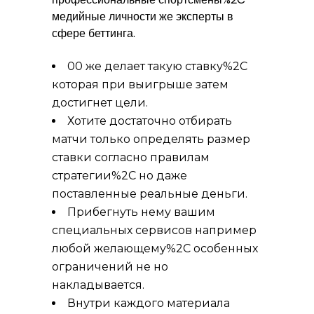
медийные личности же эксперты в
сфере беттинга.
00 же делает такую ставку%2C
которая при выигрыше затем
достигнет цели.
Хотите достаточно отбирать
матчи только определять размер
ставки согласно правилам
стратегии%2C но даже
поставленные реальные деньги.
Прибегнуть нему вашим
специальных сервисов например
любой желающему%2C особенных
ограничений не но
накладывается.
Внутри каждого материала