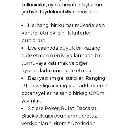
kullanıcılar, üyelik hesabı oluşturma
şartıyla faydalanabiliyor
mostbet
.
Herhangi bir kumar mücadelesini
kontrol etmek için ilk kriterler
bunlardır.
Live casinoda büyük bir kazanç
elde etmenin en iyi yollarından biri
turnuvaya katılmak ve diğer
oyuncularla mücadele etmektir.
Bazı yazılım geliştiriciler, Ranging
RTP özelliği aracılığıyla, farklı ödeme
potansiyellerine sahip birkaç sürüm
yayınlar.
Sizlere Poker, Rulet, Baccarat,
Blackjack gibi oyunların ücretsiz
versiyonlarını sitemiz üzerinden