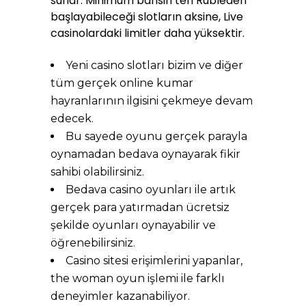
sunar. Minimum bahsin ten Rubleden
başlayabileceği slotların aksine, Live
casinolardaki limitler daha yüksektir.
Yeni casino slotları bizim ve diğer
tüm gerçek online kumar
hayranlarının ilgisini çekmeye devam
edecek.
Bu sayede oyunu gerçek parayla
oynamadan bedava oynayarak fikir
sahibi olabilirsiniz.
Bedava casino oyunları ile artık
gerçek para yatırmadan ücretsiz
şekilde oyunları oynayabilir ve
öğrenebilirsiniz.
Casino sitesi erişimlerini yapanlar,
the woman oyun işlemi ile farklı
deneyimler kazanabiliyor.