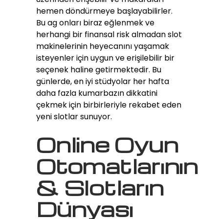
hemen döndürmeye başlayabilirler.
Bu ag onları biraz eğlenmek ve
herhangi bir finansal risk almadan slot
makinelerinin heyecanını yaşamak
isteyenler için uygun ve erişilebilir bir
seçenek haline getirmektedir. Bu
günlerde, en iyi stüdyolar her hafta
daha fazla kumarbazın dikkatini
çekmek için birbirleriyle rekabet eden
yeni slotlar sunuyor.
Online Oyun
Otomatlarının
& Slotların
Dünyası