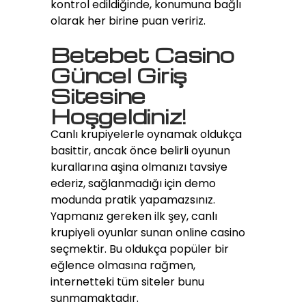
kontrol edildiğinde, konumuna bağlı
olarak her birine puan veririz.
Betebet Casino
Güncel Giriş
Sitesine
Hoşgeldiniz!
Canlı krupiyelerle oynamak oldukça
basittir, ancak önce belirli oyunun
kurallarına aşina olmanızı tavsiye
ederiz, sağlanmadığı için demo
modunda pratik yapamazsınız.
Yapmanız gereken ilk şey, canlı
krupiyeli oyunlar sunan online casino
seçmektir. Bu oldukça popüler bir
eğlence olmasına rağmen,
internetteki tüm siteler bunu
sunmamaktadır.