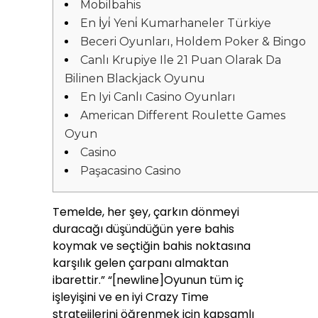
Mobilbahis
En İyi̇ Yeni̇ Kumarhaneler Türkiye
Beceri Oyunları, Holdem Poker & Bingo
Canlı Krupiye Ile 21 Puan Olarak Da
Bilinen Blackjack Oyunu
En Iyi Canlı Casino Oyunları
American Different Roulette Games
Oyun
Casino
Paşacasino Casino
Temelde, her şey, çarkın dönmeyi
duracağı düşündüğün yere bahis
koymak ve seçtiğin bahis noktasına
karşılık gelen çarpanı almaktan
ibarettir.” “[newline]Oyunun tüm iç
işleyişini ve en iyi Crazy Time
stratejilerini öğrenmek için kapsamlı