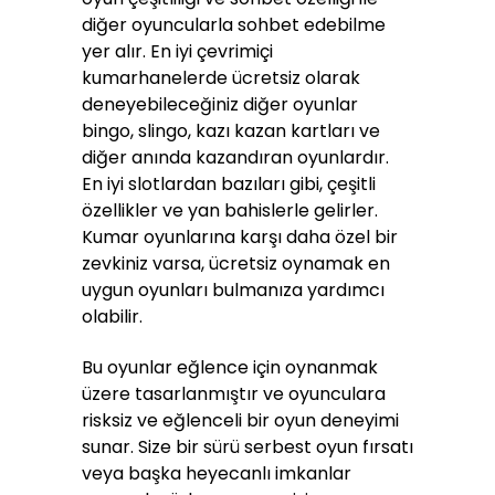
diğer oyuncularla sohbet edebilme
yer alır. En iyi çevrimiçi
kumarhanelerde ücretsiz olarak
deneyebileceğiniz diğer oyunlar
bingo, slingo, kazı kazan kartları ve
diğer anında kazandıran oyunlardır.
En iyi slotlardan bazıları gibi, çeşitli
özellikler ve yan bahislerle gelirler.
Kumar oyunlarına karşı daha özel bir
zevkiniz varsa, ücretsiz oynamak en
uygun oyunları bulmanıza yardımcı
olabilir.
Bu oyunlar eğlence için oynanmak
üzere tasarlanmıştır ve oyunculara
risksiz ve eğlenceli bir oyun deneyimi
sunar. Size bir sürü serbest oyun fırsatı
veya başka heyecanlı imkanlar