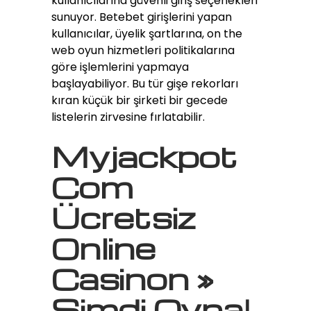
kullanıcılarına güvenli giriş seçenekleri
sunuyor. Betebet girişlerini yapan
kullanıcılar, üyelik şartlarına, on the
web oyun hizmetleri politikalarına
göre işlemlerini yapmaya
başlayabiliyor. Bu tür gişe rekorları
kıran küçük bir şirketi bir gecede
listelerin zirvesine fırlatabilir.
Myjackpot
Com
Ücretsiz
Online
Casinon »
Şimdi Oyna!