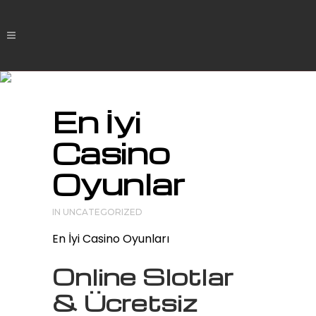
En İyi Casino Oyunlar
En İyi
Casino
Oyunlar
IN
UNCATEGORIZED
En İyi Casino Oyunları
Online Slotlar
& Ücretsiz