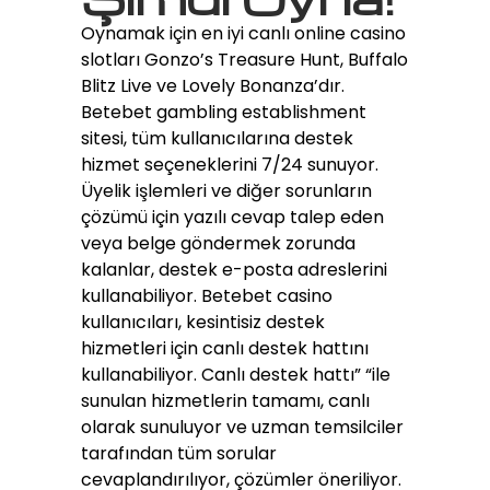
Oynamak için en iyi canlı online casino
slotları Gonzo’s Treasure Hunt, Buffalo
Blitz Live ve Lovely Bonanza’dır.
Betebet gambling establishment
sitesi, tüm kullanıcılarına destek
hizmet seçeneklerini 7/24 sunuyor.
Üyelik işlemleri ve diğer sorunların
çözümü için yazılı cevap talep eden
veya belge göndermek zorunda
kalanlar, destek e-posta adreslerini
kullanabiliyor. Betebet casino
kullanıcıları, kesintisiz destek
hizmetleri için canlı destek hattını
kullanabiliyor. Canlı destek hattı” “ile
sunulan hizmetlerin tamamı, canlı
olarak sunuluyor ve uzman temsilciler
tarafından tüm sorular
cevaplandırılıyor, çözümler öneriliyor.