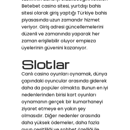
Betebet casino sitesi, yurtdışı bahis
sitesi olarak giriş yaptığı Türkiye bahis
piyasasında uzun zamandır hizmet
veriyor. Giriş adresi güncellemelerini
düzenli ve zamanında yaparak her
zaman erişilebilir oluyor empieza
üyelerinin güvenini kazanıyor.
Slotlar
Canlı casino oyunları oynamak, dünya
çapındaki oyuncular arasında giderek
daha da popüler olmakta. Bunun en iyi
nedenlerinden birisi kart oyunları
oynamanın gerçek bir kumarhaneyi
ziyaret etmeye en yakın şey
olmasıdır. Diğer nedenler arasında
daha yüksek ödemeler, daha fazla
oyun çeşitliliği ve sohbet özelliği ile