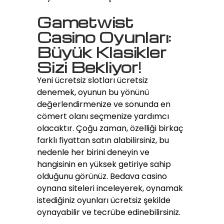
Gametwist
Casino Oyunları:
Büyük Klasikler
Sizi Bekliyor!
Yeni ücretsiz slotları ücretsiz
denemek, oyunun bu yönünü
değerlendirmenize ve sonunda en
cömert olanı seçmenize yardımcı
olacaktır. Çoğu zaman, özelliği birkaç
farklı fiyattan satın alabilirsiniz, bu
nedenle her birini deneyin ve
hangisinin en yüksek getiriye sahip
olduğunu görünüz. Bedava casino
oynana siteleri inceleyerek, oynamak
istediğiniz oyunları ücretsiz şekilde
oynayabilir ve tecrübe edinebilirsiniz.