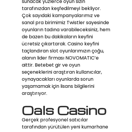
sunacak yüzlerce oyun sizin
tarafınızdan keşfedilmeyi bekliyor.
Çok sayıdaki kampanyalarımız ve
sanal pra birimimiz Twistler sayesinde
oyunların tadına varabileceksiniz, hem
de bazen bu dakikaların keyfini
ücretsiz çıkartarak. Casino keyfini
taçlandıran slot oyunlarımızın çoğu,
alanın lider firması NOVOMATIC’e
aittir. Betebet gir ve oyun
seçeneklerini araştıran kullanıcılar,
oynayacakları oyunlarda sorun
yaşamamak için lisans bilgilerini
araştırıyor.
Oals Casino
Gerçek profesyonel satıcılar
tarafından yürütülen yeni kumarhane