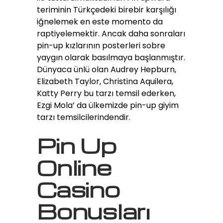
teriminin Türkçedeki birebir karşılığı
iğnelemek en este momento da
raptiyelemektir. Ancak daha sonraları
pin-up kızlarının posterleri sobre
yaygın olarak basılmaya başlanmıştır.
Dünyaca ünlü olan Audrey Hepburn,
Elizabeth Taylor, Christina Aquilera,
Katty Perry bu tarzı temsil ederken,
Ezgi Mola’ da ülkemizde pin-up giyim
tarzı temsilcilerindendir.
Pin Up
Online
Casino
Bonusları