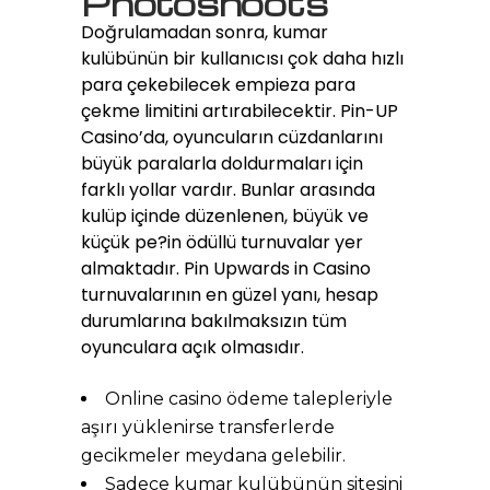
Photoshoots
Doğrulamadan sonra, kumar
kulübünün bir kullanıcısı çok daha hızlı
para çekebilecek empieza para
çekme limitini artırabilecektir. Pin-UP
Casino’da, oyuncuların cüzdanlarını
büyük paralarla doldurmaları için
farklı yollar vardır. Bunlar arasında
kulüp içinde düzenlenen, büyük ve
küçük pe?in ödüllü turnuvalar yer
almaktadır. Pin Upwards in Casino
turnuvalarının en güzel yanı, hesap
durumlarına bakılmaksızın tüm
oyunculara açık olmasıdır.
Online casino ödeme talepleriyle
aşırı yüklenirse transferlerde
gecikmeler meydana gelebilir.
Sadece kumar kulübünün sitesini