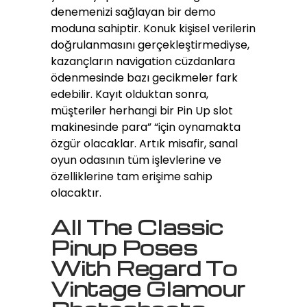
denemenizi sağlayan bir demo
moduna sahiptir. Konuk kişisel verilerin
doğrulanmasını gerçekleştirmediyse,
kazançların navigation cüzdanlara
ödenmesinde bazı gecikmeler fark
edebilir. Kayıt olduktan sonra,
müşteriler herhangi bir Pin Up slot
makinesinde para” “için oynamakta
özgür olacaklar. Artık misafir, sanal
oyun odasının tüm işlevlerine ve
özelliklerine tam erişime sahip
olacaktır.
All The Classic
Pinup Poses
With Regard To
Vintage Glamour