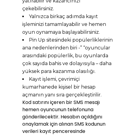
yatırabilir ve kazancınızı
çekebilirsiniz.
Yalnızca birkaç adımda kayıt
işleminizi tamamlayabilir ve hemen
oyun oynamaya başlayabilirsiniz.
Pin Up sitesindeki popülerliklerinin
ana nedenlerinden biri -” “oyuncular
arasındaki popülerlik, bu oyunlarda
çok sayıda bahis ve dolayısıyla – daha
yüksek para kazanma olasılığı.
Kayıt işlemi, çevrimiçi
kumarhanede kişisel bir hesap
açmanın yanı sıra gerçekleştirilir.
Kod satırını içeren bir SMS mesajı
hemen oyuncunun telefonuna
gönderilecektir. Hesabın açıldığını
onaylamak için alınan SMS kodunun
verileri kayıt penceresinde