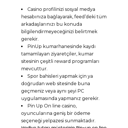
Casino profilinizi sosyal medya
hesabınıza bağlayarak, feed’deki tüm
arkadaşlarınızı bu konuda
bilgilendirmeyeceğinizi belirtmek
gerekir.
PinUp kumarhanesinde kaydı
tamamlayan ziyaretçiler, kumar
sitesinin çeşitli reward programları
mevcuttur.
Spor bahisleri yapmak için ya
doğrudan web sitesinde buna
geçmeniz veya aynı şeyi PC
uygulamasında yapmanız gerekir.
Pin Up On line casino,
oyuncularına geniş bir ödeme
seçeneği yelpazesi sunmaktadır.
Hediye tutarı müşterinin Pin-up on line