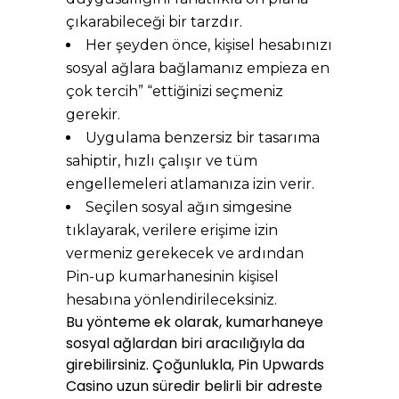
çıkarabileceği bir tarzdır.
Her şeyden önce, kişisel hesabınızı
sosyal ağlara bağlamanız empieza en
çok tercih” “ettiğinizi seçmeniz
gerekir.
Uygulama benzersiz bir tasarıma
sahiptir, hızlı çalışır ve tüm
engellemeleri atlamanıza izin verir.
Seçilen sosyal ağın simgesine
tıklayarak, verilere erişime izin
vermeniz gerekecek ve ardından
Pin-up kumarhanesinin kişisel
hesabına yönlendirileceksiniz.
Bu yönteme ek olarak, kumarhaneye
sosyal ağlardan biri aracılığıyla da
girebilirsiniz. Çoğunlukla, Pin Upwards
Casino uzun süredir belirli bir adreste