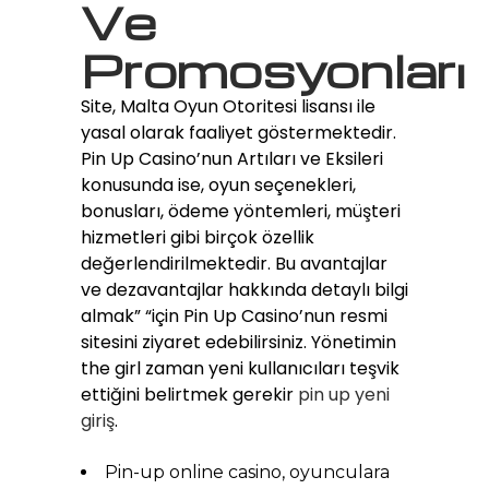
Ve
Promosyonları
Site, Malta Oyun Otoritesi lisansı ile
yasal olarak faaliyet göstermektedir.
Pin Up Casino’nun Artıları ve Eksileri
konusunda ise, oyun seçenekleri,
bonusları, ödeme yöntemleri, müşteri
hizmetleri gibi birçok özellik
değerlendirilmektedir. Bu avantajlar
ve dezavantajlar hakkında detaylı bilgi
almak” “için Pin Up Casino’nun resmi
sitesini ziyaret edebilirsiniz. Yönetimin
the girl zaman yeni kullanıcıları teşvik
ettiğini belirtmek gerekir
pin up yeni
giriş
.
Pin-up online casino, oyunculara