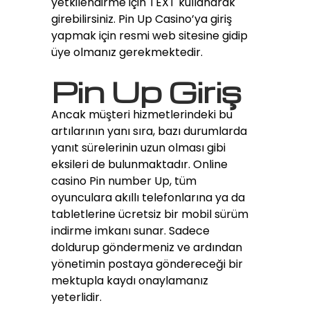
yetkilendirme için TEXT kullanarak
girebilirsiniz. Pin Up Casino’ya giriş
yapmak için resmi web sitesine gidip
üye olmanız gerekmektedir.
Pin Up Giriş
Ancak müşteri hizmetlerindeki bu
artılarının yanı sıra, bazı durumlarda
yanıt sürelerinin uzun olması gibi
eksileri de bulunmaktadır. Online
casino Pin number Up, tüm
oyunculara akıllı telefonlarına ya da
tabletlerine ücretsiz bir mobil sürüm
indirme imkanı sunar. Sadece
doldurup göndermeniz ve ardından
yönetimin postaya göndereceği bir
mektupla kaydı onaylamanız
yeterlidir.