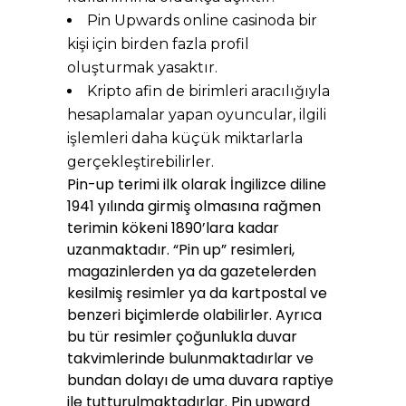
Pin Upwards online casinoda bir
kişi için birden fazla profil
oluşturmak yasaktır.
Kripto afin de birimleri aracılığıyla
hesaplamalar yapan oyuncular, ilgili
işlemleri daha küçük miktarlarla
gerçekleştirebilirler.
Pin-up terimi ilk olarak İngilizce diline
1941 yılında girmiş olmasına rağmen
terimin kökeni 1890’lara kadar
uzanmaktadır. “Pin up” resimleri,
magazinlerden ya da gazetelerden
kesilmiş resimler ya da kartpostal ve
benzeri biçimlerde olabilirler. Ayrıca
bu tür resimler çoğunlukla duvar
takvimlerinde bulunmaktadırlar ve
bundan dolayı de uma duvara raptiye
ile tutturulmaktadırlar. Pin upward