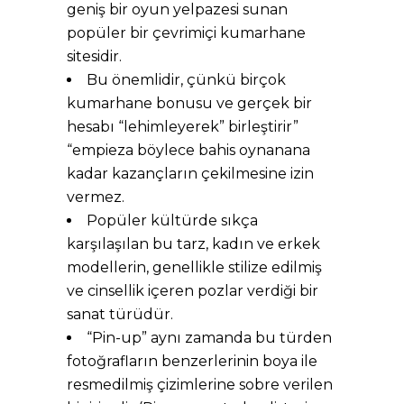
geniş bir oyun yelpazesi sunan
popüler bir çevrimiçi kumarhane
sitesidir.
Bu önemlidir, çünkü birçok
kumarhane bonusu ve gerçek bir
hesabı “lehimleyerek” birleştirir”
“empieza böylece bahis oynanana
kadar kazançların çekilmesine izin
vermez.
Popüler kültürde sıkça
karşılaşılan bu tarz, kadın ve erkek
modellerin, genellikle stilize edilmiş
ve cinsellik içeren pozlar verdiği bir
sanat türüdür.
“Pin-up” aynı zamanda bu türden
fotoğrafların benzerlerinin boya ile
resmedilmiş çizimlerine sobre verilen