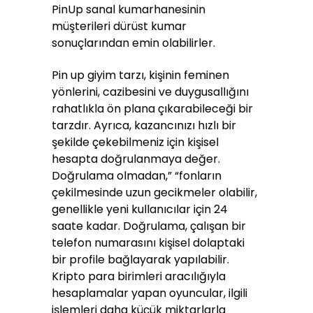
PinUp sanal kumarhanesinin
müşterileri dürüst kumar
sonuçlarından emin olabilirler.
Pin up giyim tarzı, kişinin feminen
yönlerini, cazibesini ve duygusallığını
rahatlıkla ön plana çıkarabileceği bir
tarzdır. Ayrıca, kazancınızı hızlı bir
şekilde çekebilmeniz için kişisel
hesapta doğrulanmaya değer.
Doğrulama olmadan,” “fonların
çekilmesinde uzun gecikmeler olabilir,
genellikle yeni kullanıcılar için 24
saate kadar. Doğrulama, çalışan bir
telefon numarasını kişisel dolaptaki
bir profile bağlayarak yapılabilir.
Kripto para birimleri aracılığıyla
hesaplamalar yapan oyuncular, ilgili
işlemleri daha küçük miktarlarla