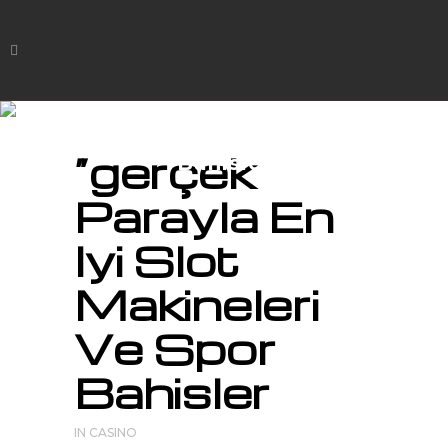
“gerçek Parayla En Iyi
Slot Makineleri Ve Spor
“gerçek
Bahisler
Parayla En
Iyi Slot
Makineleri
Ve Spor
Bahisler
IN
CASINO