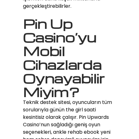
gerçekleştirebilirler.
Pin Up
Casino’yu
Mobil
Cihazlarda
Oynayabilir
Miyim?
Teknik destek sitesi, oyuncuların tüm
sorularıyla günün the girl saati
kesintisiz olarak çalışır. Pin Upwards
Casino’nun sağladığı geniş oyun
seçenekleri, ankle rehab ebook yeni