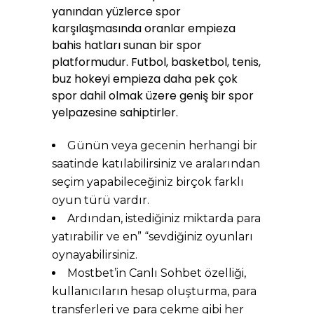
yanından yüzlerce spor
karşılaşmasında oranlar empieza
bahis hatları sunan bir spor
platformudur. Futbol, basketbol, tenis,
buz hokeyi empieza daha pek çok
spor dahil olmak üzere geniş bir spor
yelpazesine sahiptirler.
Günün veya gecenin herhangi bir
saatinde katılabilirsiniz ve aralarından
seçim yapabileceğiniz birçok farklı
oyun türü vardır.
Ardından, istediğiniz miktarda para
yatırabilir ve en” “sevdiğiniz oyunları
oynayabilirsiniz.
Mostbet’in Canlı Sohbet özelliği,
kullanıcıların hesap oluşturma, para
transferleri ve para çekme gibi her