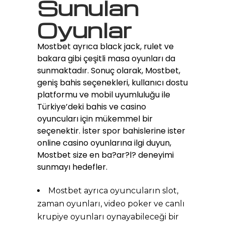
Sunulan
Oyunlar
Mostbet ayrıca black jack, rulet ve
bakara gibi çeşitli masa oyunları da
sunmaktadır. Sonuç olarak, Mostbet,
geniş bahis seçenekleri, kullanıcı dostu
platformu ve mobil uyumluluğu ile
Türkiye’deki bahis ve casino
oyuncuları için mükemmel bir
seçenektir. İster spor bahislerine ister
online casino oyunlarına ilgi duyun,
Mostbet size en ba?ar?l? deneyimi
sunmayı hedefler.
Mostbet ayrıca oyuncuların slot,
zaman oyunları, video poker ve canlı
krupiye oyunları oynayabileceği bir