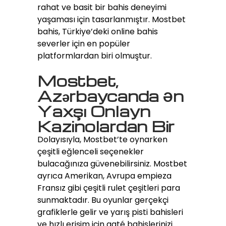
rahat ve basit bir bahis deneyimi
yaşaması için tasarlanmıştır. Mostbet
bahis, Türkiye’deki online bahis
severler için en popüler
platformlardan biri olmuştur.
Mostbet,
Azərbaycanda Ən
Yaxşı Onlayn
Kazinolardan Bir
Dolayısıyla, Mostbet’te oynarken
çeşitli eğlenceli seçenekler
bulacağınıza güvenebilirsiniz. Mostbet
ayrıca Amerikan, Avrupa empieza
Fransız gibi çeşitli rulet çeşitleri para
sunmaktadır. Bu oyunlar gerçekçi
grafiklerle gelir ve yarış pisti bahisleri
ve hızlı erişim için gaté bahislerinizi