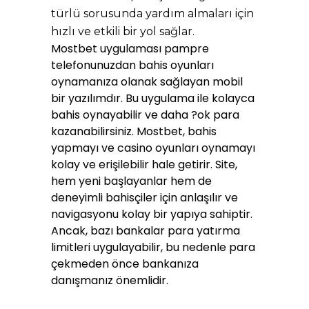
türlü sorusunda yardım almaları için
hızlı ve etkili bir yol sağlar.
Mostbet uygulaması pampre
telefonunuzdan bahis oyunları
oynamanıza olanak sağlayan mobil
bir yazılımdır. Bu uygulama ile kolayca
bahis oynayabilir ve daha ?ok para
kazanabilirsiniz. Mostbet, bahis
yapmayı ve casino oyunları oynamayı
kolay ve erişilebilir hale getirir. Site,
hem yeni başlayanlar hem de
deneyimli bahisçiler için anlaşılır ve
navigasyonu kolay bir yapıya sahiptir.
Ancak, bazı bankalar para yatırma
limitleri uygulayabilir, bu nedenle para
çekmeden önce bankanıza
danışmanız önemlidir.