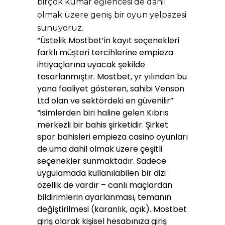
birçok kumar eğlencesi de dahil
olmak üzere geniş bir oyun yelpazesi
sunuyoruz.
“Üstelik Mostbet’in kayıt seçenekleri
farklı müşteri tercihlerine empieza
ihtiyaçlarına uyacak şekilde
tasarlanmıştır. Mostbet, yr yılından bu
yana faaliyet gösteren, sahibi Venson
Ltd olan ve sektördeki en güvenilir”
“isimlerden biri haline gelen Kıbrıs
merkezli bir bahis şirketidir. Şirket
spor bahisleri empieza casino oyunları
de uma dahil olmak üzere çeşitli
seçenekler sunmaktadır. Sadece
uygulamada kullanılabilen bir dizi
özellik de vardır – canlı maçlardan
bildirimlerin ayarlanması, temanın
değiştirilmesi (karanlık, açık). Mostbet
giriş olarak kişisel hesabınıza giriş