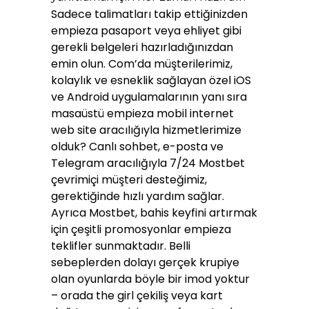
Sadece talimatları takip ettiğinizden
empieza pasaport veya ehliyet gibi
gerekli belgeleri hazırladığınızdan
emin olun. Com’da müşterilerimiz,
kolaylık ve esneklik sağlayan özel iOS
ve Android uygulamalarının yanı sıra
masaüstü empieza mobil internet
web site aracılığıyla hizmetlerimize
olduk? Canlı sohbet, e-posta ve
Telegram aracılığıyla 7/24 Mostbet
çevrimiçi müşteri desteğimiz,
gerektiğinde hızlı yardım sağlar.
Ayrıca Mostbet, bahis keyfini artırmak
için çeşitli promosyonlar empieza
teklifler sunmaktadır. Belli
sebeplerden dolayı gerçek krupiye
olan oyunlarda böyle bir imod yoktur
– orada the girl çekiliş veya kart