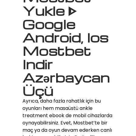
Yukle ᐈ
Google
Android, Ios
Mostbet
Indir
Azərbaycan
Üçü
Ayrıca, daha fazla rahatlık için bu
oyunları hem masaüstü ankle
treatment ebook de mobil cihazlarda
oynayabilirsiniz. Evet, Mostbet’te bir
maç ya da oyun devam ederken canlı