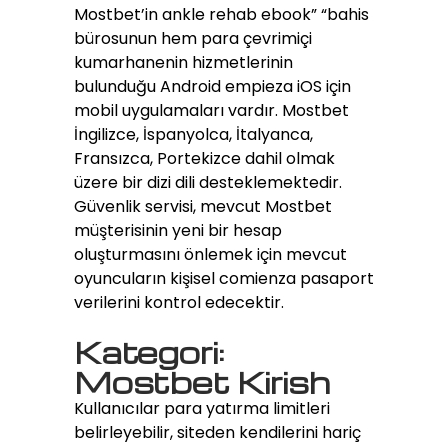
Mostbet’in ankle rehab ebook” “bahis
bürosunun hem para çevrimiçi
kumarhanenin hizmetlerinin
bulunduğu Android empieza iOS için
mobil uygulamaları vardır. Mostbet
İngilizce, İspanyolca, İtalyanca,
Fransızca, Portekizce dahil olmak
üzere bir dizi dili desteklemektedir.
Güvenlik servisi, mevcut Mostbet
müşterisinin yeni bir hesap
oluşturmasını önlemek için mevcut
oyuncuların kişisel comienza pasaport
verilerini kontrol edecektir.
Kategori:
Mostbet Kirish
Kullanıcılar para yatırma limitleri
belirleyebilir, siteden kendilerini hariç