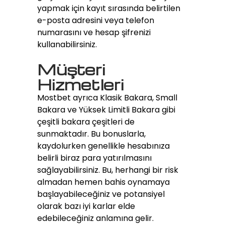
yapmak için kayıt sırasında belirtilen
e-posta adresini veya telefon
numarasını ve hesap şifrenizi
kullanabilirsiniz.
Müşteri
Hizmetleri
Mostbet ayrıca Klasik Bakara, Small
Bakara ve Yüksek Limitli Bakara gibi
çeşitli bakara çeşitleri de
sunmaktadır. Bu bonuslarla,
kaydolurken genellikle hesabınıza
belirli biraz para yatırılmasını
sağlayabilirsiniz. Bu, herhangi bir risk
almadan hemen bahis oynamaya
başlayabileceğiniz ve potansiyel
olarak bazı iyi karlar elde
edebileceğiniz anlamına gelir.