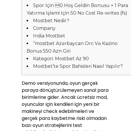
Spor Için 0 Hoş Geldin Bonusu + 1 Para
Yatırma Işlemi Için 50 No Cost Re-writes (fs)
Mostbet Nedir?
Company
India Mostbet
“mostbet Azərbaycan Orc Və Kazino
Bonus 550 Azn Giri
Kategori: Mostbet Az 90
Mostbet’te Spor Bahisleri Nasıl Yapılır?
Demo versiyonunda, oyun gerçek
paraya dönüştürülemeyen sanal para
birimlerine gider. Ancak ücretsiz mod,
oyuncular için kendileri için yeni bir
makineyi check edebilmeleri ve
gerçek para kaybetme riski olmadan
bazı oyun stratejilerini test