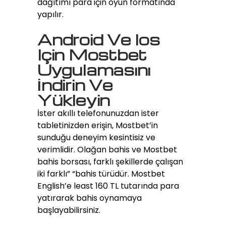
dağıtımı para için oyun formatında
yapılır.
Android Ve Ios
Için Mostbet
Uygulamasını
İndirin Ve
Yükleyin
İster akıllı telefonunuzdan ister
tabletinizden erişin, Mostbet’in
sunduğu deneyim kesintisiz ve
verimlidir. Olağan bahis ve Mostbet
bahis borsası, farklı şekillerde çalışan
iki farklı” “bahis türüdür. Mostbet
English’e least 160 TL tutarında para
yatırarak bahis oynamaya
başlayabilirsiniz.