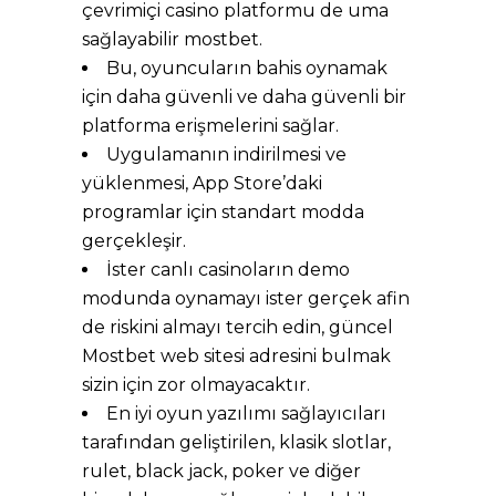
çevrimiçi casino platformu de uma
sağlayabilir mostbet.
Bu, oyuncuların bahis oynamak
için daha güvenli ve daha güvenli bir
platforma erişmelerini sağlar.
Uygulamanın indirilmesi ve
yüklenmesi, App Store’daki
programlar için standart modda
gerçekleşir.
İster canlı casinoların demo
modunda oynamayı ister gerçek afin
de riskini almayı tercih edin, güncel
Mostbet web sitesi adresini bulmak
sizin için zor olmayacaktır.
En iyi oyun yazılımı sağlayıcıları
tarafından geliştirilen, klasik slotlar,
rulet, black jack, poker ve diğer