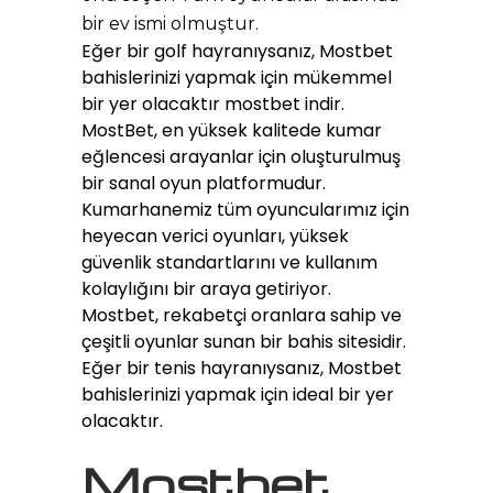
bir ev ismi olmuştur.
Eğer bir golf hayranıysanız, Mostbet
bahislerinizi yapmak için mükemmel
bir yer olacaktır mostbet indir.
MostBet, en yüksek kalitede kumar
eğlencesi arayanlar için oluşturulmuş
bir sanal oyun platformudur.
Kumarhanemiz tüm oyuncularımız için
heyecan verici oyunları, yüksek
güvenlik standartlarını ve kullanım
kolaylığını bir araya getiriyor.
Mostbet, rekabetçi oranlara sahip ve
çeşitli oyunlar sunan bir bahis sitesidir.
Eğer bir tenis hayranıysanız, Mostbet
bahislerinizi yapmak için ideal bir yer
olacaktır.
Mostbet