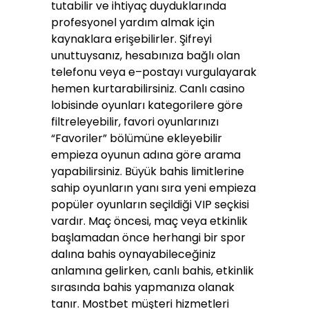
tutabilir ve ihtiyaç duyduklarında
profesyonel yardım almak için
kaynaklara erişebilirler. Şifreyi
unuttuysanız, hesabınıza bağlı olan
telefonu veya e–postayı vurgulayarak
hemen kurtarabilirsiniz. Canlı casino
lobisinde oyunları kategorilere göre
filtreleyebilir, favori oyunlarınızı
“Favoriler” bölümüne ekleyebilir
empieza oyunun adına göre arama
yapabilirsiniz. Büyük bahis limitlerine
sahip oyunların yanı sıra yeni empieza
popüler oyunların seçildiği VIP seçkisi
vardır. Maç öncesi, maç veya etkinlik
başlamadan önce herhangi bir spor
dalına bahis oynayabileceğiniz
anlamına gelirken, canlı bahis, etkinlik
sırasında bahis yapmanıza olanak
tanır. Mostbet müşteri hizmetleri