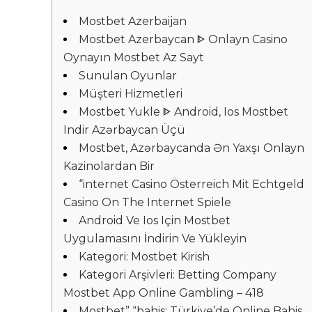
Mostbet Azerbaijan
Mostbet Azerbaycan ᐈ Onlayn Casino
Oynayın Mostbet Az Sayt
Sunulan Oyunlar
Müşteri Hizmetleri
Mostbet Yukle ᐈ Android, Ios Mostbet
Indir Azərbaycan Üçü
Mostbet, Azərbaycanda Ən Yaxşı Onlayn
Kazinolardan Bir
“internet Casino Österreich Mit Echtgeld
Casino On The Internet Spiele
Android Ve Ios Için Mostbet
Uygulamasını İndirin Ve Yükleyin
Kategori: Mostbet Kirish
Kategori Arşivleri: Betting Company
Mostbet App Online Gambling – 418
Mostbet” “bahis: Türkiye’de Online Bahis