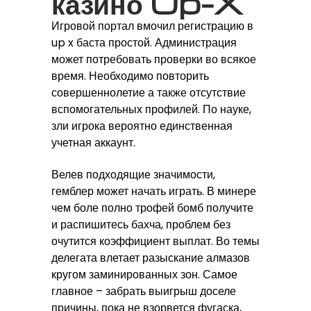
казино Up-X
Игровой портал вмочил регистрацию в
up x баста простой. Администрация
может потребовать проверки во всякое
время. Необходимо повторить
совершеннолетие а также отсутствие
вспомогательных профилей. По науке,
зли игрока вероятно единственная
учетная аккаунт.
Велев подходящие значимости,
гемблер может начать играть. В минере
чем боле полно трофей бомб получите
и распишитесь бахча, проблем без
очутится коэффициент выплат. Во темы
делегата влетает разыскание алмазов
кругом заминированных зон. Самое
главное – забрать выигрыш доселе
причины, пока не взорвется фугаска,