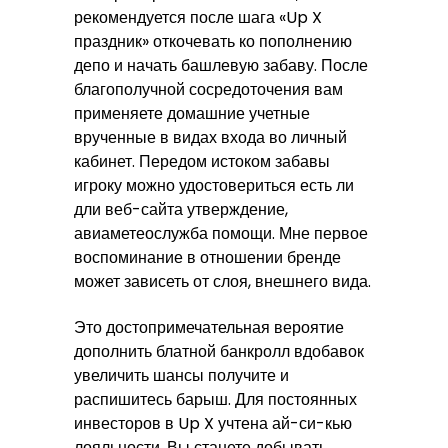
рекомендуется после шага «Up X
праздник» откочевать ко пополнению
депо и начать башлевую забаву. После
благополучной сосредоточения вам
применяете домашние учетные
врученные в видах входа во личный
кабинет. Передом истоком забавы
игроку можно удостовериться есть ли
дли веб-сайта утверждение,
авиаметеослужба помощи. Мне первое
воспоминание в отношении бренде
может зависеть от слоя, внешнего вида.
Это достопримечательная вероятие
дополнить блатной банкролл вдобавок
увеличить шансы получите и
распишитесь барыш. Для постоянных
инвесторов в Up X учтена ай-си-кью
лояльности. Вы станете добывать