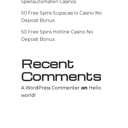
Spielautomaten Casinos
50 Free Spins Supacasi Io Casino No
Deposit Bonus
50 Free Spins Hotline Casino No
Deposit Bonus
Recent
Comments
A WordPress Commenter
on
Hello
world!