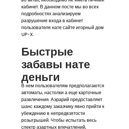
кабинет. В данном посте мы во всех
подробностях анализируем
разрушение входа в кабинет
пользователя нате сайте игорный дом
UP-X.
Быстрые
забавы нате
деньги
В нем пользователям предполагаются
автоматы, настолки а еще карточные
развлечения. Аэрарий предоставляет
шанс каждому заказчику явно прийти к
убеждению в непредвзятости
розыгрышей. Чтобы испытать весь
спектр азартных впечатлений,