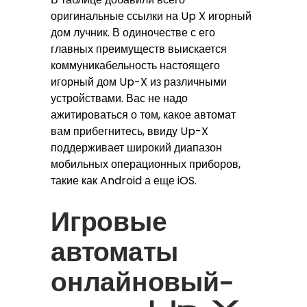
оригинальные ссылки на Up X игорный
дом лучник. В одиночестве с его
главных преимуществ выискается
коммуникабельность настоящего
игорный дом Up-X из различными
устройствами. Вас не надо
ажитироваться о том, какое автомат
вам прибегнитесь, ввиду Up-X
поддерживает широкий диапазон
мобильных операционных приборов,
такие как Android а еще iOS.
Игровые
автоматы
онлайновый-