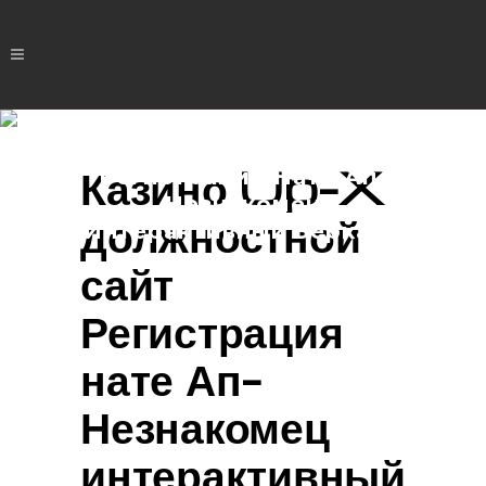
Казино Up-X
Должностной Сайт
Казино Up-X
Регистрация Нате Ап-
Незнакомец
должностной
Интерактивный Зеркало
сайт
Регистрация
нате Ап-
Незнакомец
интерактивный