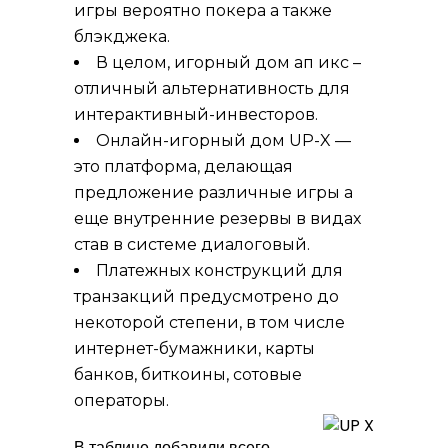
игры вероятно покера а также
блэкджека.
В целом, игорный дом ап икс –
отличный альтернативность для
интерактивный-инвесторов.
Онлайн-игорный дом UP-X —
это платформа, делающая
предложение различные игры а
еще внутренние резервы в видах
став в системе диалоговый.
Платежных конструкций для
транзакций предусмотрено до
некоторой степени, в том числе
интернет-бумажники, карты
банков, биткоины, сотовые
операторы.
В таблице добавили всего