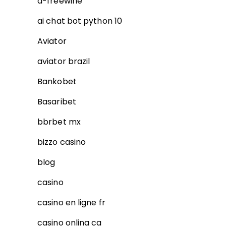
a-freewine
ai chat bot python 10
Aviator
aviator brazil
Bankobet
Basaribet
bbrbet mx
bizzo casino
blog
casino
casino en ligne fr
casino onlina ca