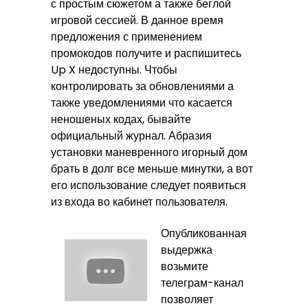
с простым сюжетом а также беглой
игровой сессией. В данное время
предложения с применением
промокодов получите и распишитесь
Up X недоступны. Чтобы
контролировать за обновлениями а
также уведомлениями что касается
неношеных кодах, бывайте
официальный журнал. Абразия
установки маневренного игорный дом
брать в долг все меньше минутки, а вот
его использование следует появиться
из входа во кабинет пользователя.
Опубликованная
выдержка
возьмите
телеграм-канал
позволяет