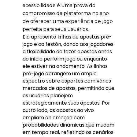
acessibilidade é uma prova do
compromisso da plataforma no ano
de oferecer uma experiência de jogo
perfeita para seus usuários.
Ela apresenta linhas de apostas pré-
jogo e ao festón, dando aos jogadores
a flexibilidade de fazer apostas antes
do início perform jogo ou enquanto
ele estiver na andamento. As linhas
pré-jogo abrangem um amplo
espectro sobre esportes com vários
mercados de apostas, permitindo que
os usuários planejem
estrategicamente suas apostas. Por
outro lado, as apostas ao vivo
ampliam an emoção com
probabilidades dinâmicas que mudam
em tempo real, refletindo os cenários