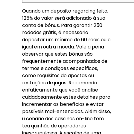
Quando um depósito regarding feito,
125% do valor será adicionado à sua
conta de bônus. Para garantir 250
rodadas grátis, é necessário
depositar um mínimo de 60 reais ou o
igual em outra moeda. Vale a pena
observar que estes bônus são
frequentemente acompanhados de
termos e condições específicos,
como requisitos de apostas ou
restrições de jogos. Recomendo
enfaticamente que você analise
cuidadosamente estes detalhes para
incrementar os benefícios e evitar
possíveis mal-entendidos. Além disso,
u cenário dos cassinos on-line tem
teu quinhão de operadores
inescrupulosos. A escolha de uma