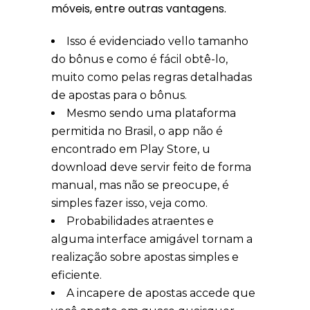
móveis, entre outras vantagens.
Isso é evidenciado vello tamanho
do bônus e como é fácil obtê-lo,
muito como pelas regras detalhadas
de apostas para o bônus.
Mesmo sendo uma plataforma
permitida no Brasil, o app não é
encontrado em Play Store, u
download deve servir feito de forma
manual, mas não se preocupe, é
simples fazer isso, veja como.
Probabilidades atraentes e
alguma interface amigável tornam a
realização sobre apostas simples e
eficiente.
A incapere de apostas accede que