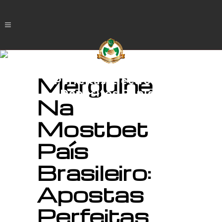
Mergulhe Na Mostbet
País Brasileiro: Apostas
Mergulhe
Perfeitas Electronic
Depósitos Rápido
Na
Mostbet
País
Brasileiro:
Apostas
Perfeitas