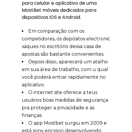
para celular e aplicativo de uma
MostBet móveis dedicados para
dispositivos iOS e Android.
Em comparação com os
competidores, os depósitos electronic
saques no escritório dessa casa de
apostas são bastante convenientes.
Depois disso, aparecerá um atalho
em sua área de trabalho, com u qual
você poderá entrar rapidamente no
aplicativo.
O internet site oferece a teus
usuários boas medidas de segurança
pra proteger a privacidade e as
finanças.
O app Mostbet surgiu em 2009 e
está sony ericsson desenvolvendo