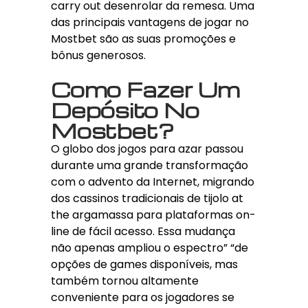
carry out desenrolar da remesa. Uma
das principais vantagens de jogar no
Mostbet são as suas promoções e
bônus generosos.
Como Fazer Um
Depósito No
Mostbet?
O globo dos jogos para azar passou
durante uma grande transformação
com o advento da Internet, migrando
dos cassinos tradicionais de tijolo at
the argamassa para plataformas on-
line de fácil acesso. Essa mudança
não apenas ampliou o espectro” “de
opções de games disponíveis, mas
também tornou altamente
conveniente para os jogadores se