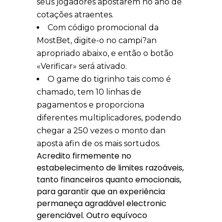
seus jogadores apostarem no ano de
cotações atraentes.
Com código promocional da
MostBet, digite-o no campi?an
apropriado abaixo, e então o botão
«Verificar» será ativado.
O game do tigrinho tais como é
chamado, tem 10 linhas de
pagamentos e proporciona
diferentes multiplicadores, podendo
chegar a 250 vezes o monto dan
aposta afin de os mais sortudos.
Acredito firmemente no
estabelecimento de limites razoáveis,
tanto financeiros quanto emocionais,
para garantir que an experiência
permaneça agradável electronic
gerenciável. Outro equívoco