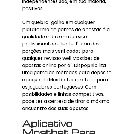
independentes são, em tua maioria,
positivas.
Um quebra-galho em qualquer
plataforma de games de apostas é a
qualidade sobre seu serviço
profissional ao cliente. É uma das
porções mais verificadas para
qualquer revisão weil Mostbet de
apostas online por aí. Dispopnibiliza
uma gama de métodos para depósito
e saque da Mostbet, sobretudo para
os jogadores portugueses. Com
posibilidades e linhas competitivas,
pode ter a certeza de tirar o máximo
encuentro das suas apostas.
Aplicativo
Mostbet Para