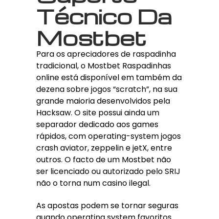
Técnico Da
Mostbet
Para os apreciadores de raspadinha
tradicional, o Mostbet Raspadinhas
online está disponível em também da
dezena sobre jogos “scratch”, na sua
grande maioria desenvolvidos pela
Hacksaw. O site possui ainda um
separador dedicado aos games
rápidos, com operating-system jogos
crash aviator, zeppelin e jetX, entre
outros. O facto de um Mostbet não
ser licenciado ou autorizado pelo SRIJ
não o torna num casino ilegal.
As apostas podem se tornar seguras
quando operating system favoritos