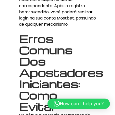
correspondente. Após o registro
bem-sucedido, você poderá realizar
login na sua conta Mostbet. possuindo
de qualquer mecanismo.
Erros
Comuns
Dos
Apostadores
Iniciantes:
Como
Evitar
How can I help you?