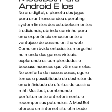
Android E Ios
Na era digital, o planeta dos jogos
para azar transcendeu operating
system limites dos estabelecimentos
tradicionais, abrindo caminho para
uma experiência emocionante e
ventajoso de cassino on the web.
Como um ávido entusiasta, mergulhei
no mundo dos games virtuais,
explorando as complexidades e
because nuances que vêm com eles.
No conforto de nossas casas, agora
temos a possibilidade de desfrutar de
uma infinidade de ofertas de cassino
mhh Mostbet, combinando
perfeitamente entretenimento e
recompensas potenciais. A MostBet
oferece um internet site otimizado