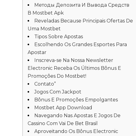
Методы Депозита И Вывода Средств
В Mostbet Apk
Reveladas Because Principais Ofertas De
Uma Mostbet
Tipos Sobre Apostas
Escolhendo Os Grandes Esportes Para
Apostar
Inscreva-se Na Nossa Newsletter
Electronic Receba Os Últimos Bônus E
Promoções Do Mostbet!
Contato”
Jogos Com Jackpot
Bônus E Promoções Empolgantes
Mostbet App Download
Navegando Nas Apostas E Jogos De
Cassino Com Vai De Bet Brasil
Aproveitando Os Bônus Electronic