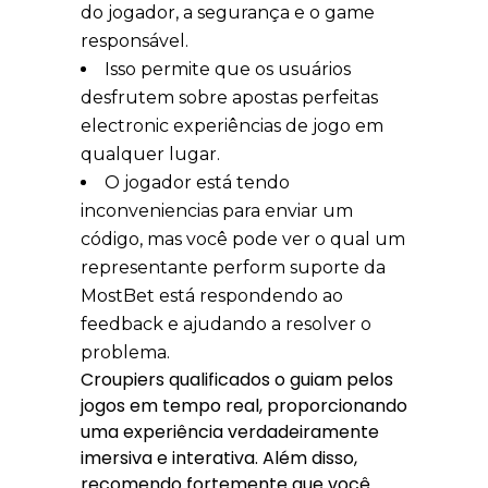
do jogador, a segurança e o game
responsável.
Isso permite que os usuários
desfrutem sobre apostas perfeitas
electronic experiências de jogo em
qualquer lugar.
O jogador está tendo
inconveniencias para enviar um
código, mas você pode ver o qual um
representante perform suporte da
MostBet está respondendo ao
feedback e ajudando a resolver o
problema.
Croupiers qualificados o guiam pelos
jogos em tempo real, proporcionando
uma experiência verdadeiramente
imersiva e interativa. Além disso,
recomendo fortemente que você