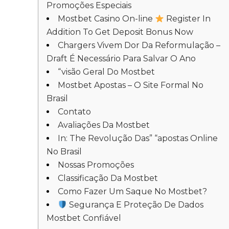
Promoções Especiais
Mostbet Casino On-line
Register In
Addition To Get Deposit Bonus Now
Chargers Vivem Dor Da Reformulação –
Draft É Necessário Para Salvar O Ano
“visão Geral Do Mostbet
Mostbet Apostas – O Site Formal No
Brasil
Contato
Avaliações Da Mostbet
In: The Revolução Das” “apostas Online
No Brasil
Nossas Promoções
Classificação Da Mostbet
Como Fazer Um Saque No Mostbet?
Segurança E Proteção De Dados
Mostbet Confiável