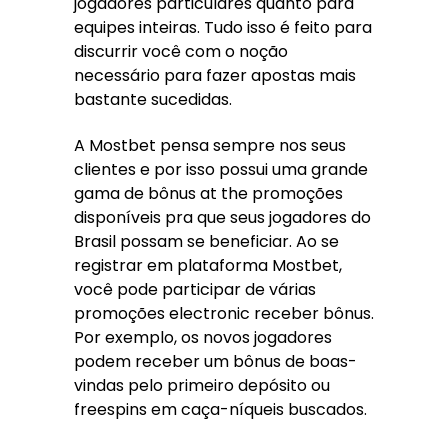
jogadores particulares quanto para
equipes inteiras. Tudo isso é feito para
discurrir você com o noção
necessário para fazer apostas mais
bastante sucedidas.
A Mostbet pensa sempre nos seus
clientes e por isso possui uma grande
gama de bônus at the promoções
disponíveis pra que seus jogadores do
Brasil possam se beneficiar. Ao se
registrar em plataforma Mostbet,
você pode participar de várias
promoções electronic receber bônus.
Por exemplo, os novos jogadores
podem receber um bônus de boas-
vindas pelo primeiro depósito ou
freespins em caça-níqueis buscados.