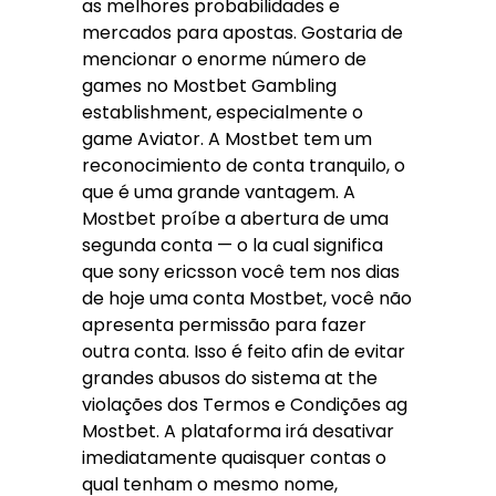
as melhores probabilidades e
mercados para apostas. Gostaria de
mencionar o enorme número de
games no Mostbet Gambling
establishment, especialmente o
game Aviator. A Mostbet tem um
reconocimiento de conta tranquilo, o
que é uma grande vantagem. A
Mostbet proíbe a abertura de uma
segunda conta — o la cual significa
que sony ericsson você tem nos dias
de hoje uma conta Mostbet, você não
apresenta permissão para fazer
outra conta. Isso é feito afin de evitar
grandes abusos do sistema at the
violações dos Termos e Condições ag
Mostbet. A plataforma irá desativar
imediatamente quaisquer contas o
qual tenham o mesmo nome,