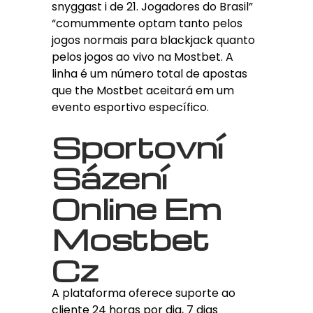
snyggast i de 21. Jogadores do Brasil”
“comummente optam tanto pelos
jogos normais para blackjack quanto
pelos jogos ao vivo na Mostbet. A
linha é um número total de apostas
que the Mostbet aceitará em um
evento esportivo específico.
Sportovní
Sázení
Online Em
Mostbet
Cz
A plataforma oferece suporte ao
cliente 24 horas por dia, 7 dias