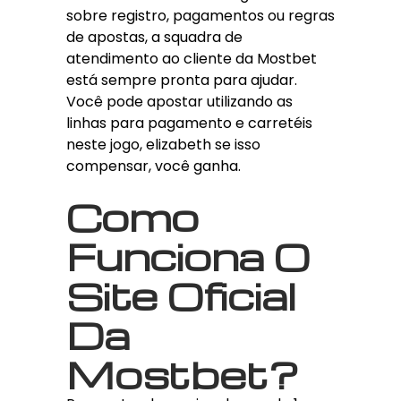
sobre registro, pagamentos ou regras
de apostas, a squadra de
atendimento ao cliente da Mostbet
está sempre pronta para ajudar.
Você pode apostar utilizando as
linhas para pagamento e carretéis
neste jogo, elizabeth se isso
compensar, você ganha.
Como
Funciona O
Site Oficial
Da
Mostbet?