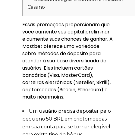
Cassino
Essas promoções proporcionam que
você aumente seu capital preliminar
e aumente suas chances de ganhar. A
Mostbet oferece uma variedade
sobre métodos de deposito para
atender à sua base diversificada de
usuários. Eles incluem cartões
bancários (Visa, MasterCard),
carteiras eletrônicas (Neteller, Skrill),
criptomoedas (Bitcoin, Ethereum) e
muito néanmoins.
Um usuário precisa depositar pelo
pequeno 50 BRL em criptomoedas
em sua conta para se tornar elegível
para exista tipo de bônus.