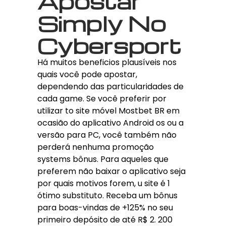
Apostar
Simply No
Cybersport
Há muitos beneficios plausíveis nos
quais você pode apostar,
dependendo das particularidades de
cada game. Se você preferir por
utilizar to site móvel Mostbet BR em
ocasião do aplicativo Android os ou a
versão para PC, você também não
perderá nenhuma promoção
systems bônus. Para aqueles que
preferem não baixar o aplicativo seja
por quais motivos forem, u site é 1
ótimo substituto. Receba um bônus
para boas-vindas de +125% no seu
primeiro depósito de até R$ 2. 200