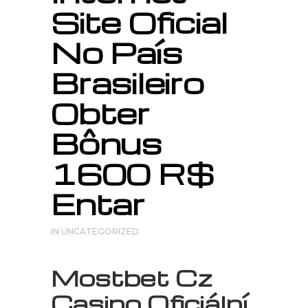
Site Oficial
No País
Brasileiro
Obter
Bônus
1600 R$
Entar
IN
UNCATEGORIZED
Mostbet Cz
Casino Oficiální