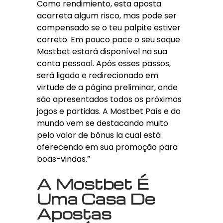
Como rendimiento, esta aposta
acarreta algum risco, mas pode ser
compensado se o teu palpite estiver
correto. Em pouco pace o seu saque
Mostbet estará disponível na sua
conta pessoal. Após esses passos,
será ligado e redirecionado em
virtude de a página preliminar, onde
são apresentados todos os próximos
jogos e partidas. A Mostbet País e do
mundo vem se destacando muito
pelo valor de bônus la cual está
oferecendo em sua promoção para
boas-vindas.”
A Mostbet É
Uma Casa De
Apostas