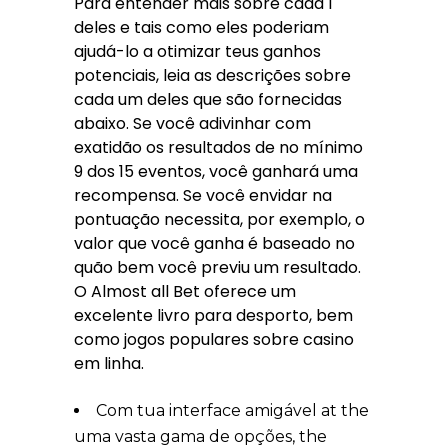
Para entender mais sobre cada 1
deles e tais como eles poderiam
ajudá-lo a otimizar teus ganhos
potenciais, leia as descrições sobre
cada um deles que são fornecidas
abaixo. Se você adivinhar com
exatidão os resultados de no mínimo
9 dos 15 eventos, você ganhará uma
recompensa. Se você envidar na
pontuação necessita, por exemplo, o
valor que você ganha é baseado no
quão bem você previu um resultado.
O Almost all Bet oferece um
excelente livro para desporto, bem
como jogos populares sobre casino
em linha.
Com tua interface amigável at the
uma vasta gama de opções, the