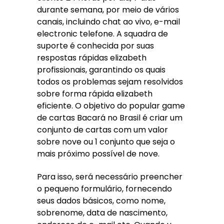
durante semana, por meio de vários
canais, incluindo chat ao vivo, e-mail
electronic telefone. A squadra de
suporte é conhecida por suas
respostas rápidas elizabeth
profissionais, garantindo os quais
todos os problemas sejam resolvidos
sobre forma rápida elizabeth
eficiente. O objetivo do popular game
de cartas Bacará no Brasil é criar um
conjunto de cartas com um valor
sobre nove ou 1 conjunto que seja o
mais próximo possível de nove.
Para isso, será necessário preencher
o pequeno formulário, fornecendo
seus dados básicos, como nome,
sobrenome, data de nascimento,