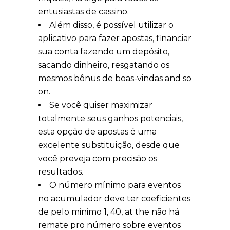
entusiastas de cassino.
Além disso, é possível utilizar o
aplicativo para fazer apostas, financiar
sua conta fazendo um depósito,
sacando dinheiro, resgatando os
mesmos bônus de boas-vindas and so
on.
Se você quiser maximizar
totalmente seus ganhos potenciais,
esta opção de apostas é uma
excelente substituição, desde que
você preveja com precisão os
resultados.
O número mínimo para eventos
no acumulador deve ter coeficientes
de pelo minimo 1, 40, at the não há
remate pro número sobre eventos