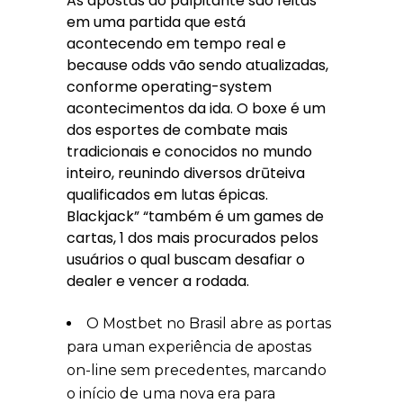
As apostas ao palpitante são feitas
em uma partida que está
acontecendo em tempo real e
because odds vão sendo atualizadas,
conforme operating-system
acontecimentos da ida. O boxe é um
dos esportes de combate mais
tradicionais e conocidos no mundo
inteiro, reunindo diversos drūteiva
qualificados em lutas épicas.
Blackjack” “também é um games de
cartas, 1 dos mais procurados pelos
usuários o qual buscam desafiar o
dealer e vencer a rodada.
O Mostbet no Brasil abre as portas
para uman experiência de apostas
on-line sem precedentes, marcando
o início de uma nova era para