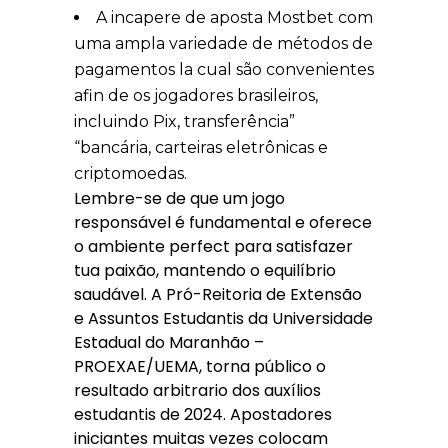
A incapere de aposta Mostbet com
uma ampla variedade de métodos de
pagamentos la cual são convenientes
afin de os jogadores brasileiros,
incluindo Pix, transferência”
“bancária, carteiras eletrônicas e
criptomoedas.
Lembre-se de que um jogo
responsável é fundamental e oferece
o ambiente perfect para satisfazer
tua paixão, mantendo o equilíbrio
saudável. A Pró-Reitoria de Extensão
e Assuntos Estudantis da Universidade
Estadual do Maranhão –
PROEXAE/UEMA, torna público o
resultado arbitrario dos auxílios
estudantis de 2024. Apostadores
iniciantes muitas vezes colocam