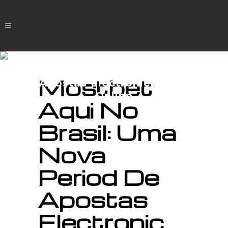
Mostbet Aqui No Brasil:
Uma Nova Period De
Mostbet
Apostas Electronic Jogos
Online
Aqui No
Brasil: Uma
Nova
Period De
Apostas
Electronic