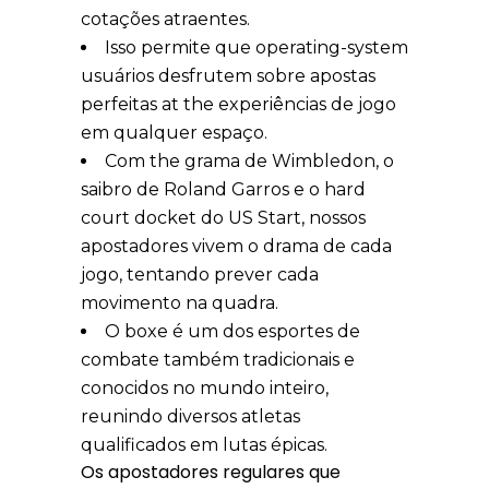
cotações atraentes.
Isso permite que operating-system
usuários desfrutem sobre apostas
perfeitas at the experiências de jogo
em qualquer espaço.
Com the grama de Wimbledon, o
saibro de Roland Garros e o hard
court docket do US Start, nossos
apostadores vivem o drama de cada
jogo, tentando prever cada
movimento na quadra.
O boxe é um dos esportes de
combate também tradicionais e
conocidos no mundo inteiro,
reunindo diversos atletas
qualificados em lutas épicas.
Os apostadores regulares que