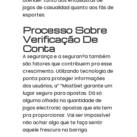
atender tanto aos entusiastas de
jogos de casualidad quanto aos fãs de
esportes.
Processo Sobre
Verificação De
Conta
A segurança e a seguran?a também
são fatores que contribuem pra esse
crescimento. Utilizando tecnologia de
ponta para proteger informações
dos usuários, a” “Mostbet garante um
lugar seguro para apostas. Dá só
alguma olhada na quantidade de
jogos electronic apostas que ela tem
pra proporcionar. Vai ser impossível
não achar algo que te faça sentir
aquele frescura na barriga.