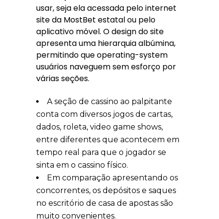
usar, seja ela acessada pelo internet
site da MostBet estatal ou pelo
aplicativo móvel. O design do site
apresenta uma hierarquia albúmina,
permitindo que operating-system
usuários naveguem sem esforço por
várias seções.
A seção de cassino ao palpitante
conta com diversos jogos de cartas,
dados, roleta, video game shows,
entre diferentes que acontecem em
tempo real para que o jogador se
sinta em o cassino físico.
Em comparação apresentando os
concorrentes, os depósitos e saques
no escritório de casa de apostas são
muito convenientes.