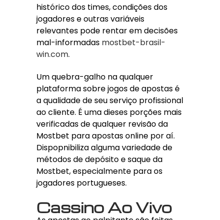
histórico dos times, condições dos
jogadores e outras variáveis
relevantes pode rentar em decisões
mal-informadas
mostbet-brasil-
win.com
.
Um quebra-galho na qualquer
plataforma sobre jogos de apostas é
a qualidade de seu serviço profissional
ao cliente. É uma dieses porções mais
verificadas de qualquer revisão da
Mostbet para apostas online por aí.
Dispopnibiliza alguma variedade de
métodos de depósito e saque da
Mostbet, especialmente para os
jogadores portugueses.
Cassino Ao Vivo