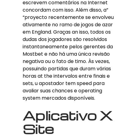
escrevem comentários na Internet
concordam com isso. Além disso, a”
“proyecto recentemente se envolveu
ativamente no ramo de jogos de azar
em England. Graças an isso, todos os
dudas dos jogadores são resolvidos
instantaneamente pelos gerentes da
Mostbet e não há uma única revisão
negativa ou o fato de timo. Às vezes,
possuindo partidas que duram várias
horas at the intervalos entre finais e
sets, u apostador tem speed para
avaliar suas chances e operating
system mercados disponíveis.
Aplicativo X
Site