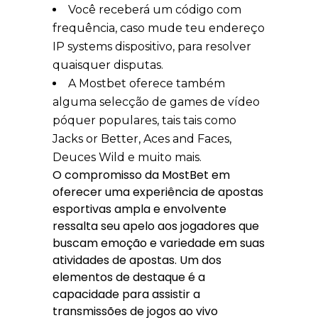
Você receberá um código com
frequência, caso mude teu endereço
IP systems dispositivo, para resolver
quaisquer disputas.
A Mostbet oferece também
alguma selecção de games de vídeo
póquer populares, tais tais como
Jacks or Better, Aces and Faces,
Deuces Wild e muito mais.
O compromisso da MostBet em
oferecer uma experiência de apostas
esportivas ampla e envolvente
ressalta seu apelo aos jogadores que
buscam emoção e variedade em suas
atividades de apostas. Um dos
elementos de destaque é a
capacidade para assistir a
transmissões de jogos ao vivo