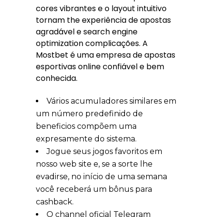
cores vibrantes e o layout intuitivo
tornam the experiência de apostas
agradável e search engine
optimization complicações. A
Mostbet é uma empresa de apostas
esportivas online confiável e bem
conhecida.
Vários acumuladores similares em
um número predefinido de
beneficios compõem uma
expresamente do sistema.
Jogue seus jogos favoritos em
nosso web site e, se a sorte lhe
evadirse, no início de uma semana
você receberá um bônus para
cashback.
O channel oficial Telegram