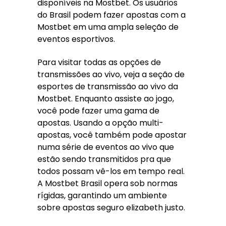
disponíveis na Mostbet. Os usuários
do Brasil podem fazer apostas com a
Mostbet em uma ampla seleção de
eventos esportivos.
Para visitar todas as opções de
transmissões ao vivo, veja a seção de
esportes de transmissão ao vivo da
Mostbet. Enquanto assiste ao jogo,
você pode fazer uma gama de
apostas. Usando a opção multi-
apostas, você também pode apostar
numa série de eventos ao vivo que
estão sendo transmitidos pra que
todos possam vê-los em tempo real.
A Mostbet Brasil opera sob normas
rígidas, garantindo um ambiente
sobre apostas seguro elizabeth justo.