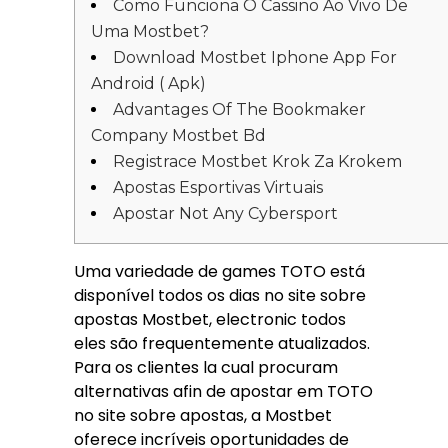
Como Funciona O Cassino Ao Vivo De
Uma Mostbet?
Download Mostbet Iphone App For
Android ( Apk)
Advantages Of The Bookmaker
Company Mostbet Bd
Registrace Mostbet Krok Za Krokem
Apostas Esportivas Virtuais
Apostar Not Any Cybersport
Uma variedade de games TOTO está
disponível todos os dias no site sobre
apostas Mostbet, electronic todos
eles são frequentemente atualizados.
Para os clientes la cual procuram
alternativas afin de apostar em TOTO
no site sobre apostas, a Mostbet
oferece incríveis oportunidades de