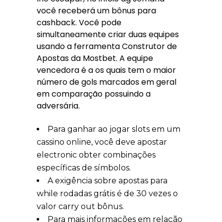
você receberá um bônus para
cashback. Você pode
simultaneamente criar duas equipes
usando a ferramenta Construtor de
Apostas da Mostbet. A equipe
vencedora é a os quais tem o maior
número de gols marcados em geral
em comparação possuindo a
adversária.
Para ganhar ao jogar slots em um
cassino online, você deve apostar
electronic obter combinações
específicas de símbolos.
A exigência sobre apostas para
while rodadas grátis é de 30 vezes o
valor carry out bônus.
Para mais informações em relação