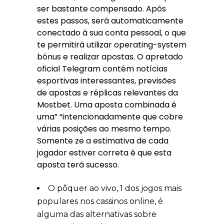
ser bastante compensado. Após
estes passos, será automaticamente
conectado à sua conta pessoal, o que
te permitirá utilizar operating-system
bónus e realizar apostas. O apretado
oficial Telegram contém notícias
esportivas interessantes, previsões
de apostas e réplicas relevantes da
Mostbet. Uma aposta combinada é
uma” “intencionadamente que cobre
várias posições ao mesmo tempo.
Somente ze a estimativa de cada
jogador estiver correta é que esta
aposta terá sucesso.
O pôquer ao vivo, 1 dos jogos mais
populares nos cassinos online, é
alguma das alternativas sobre