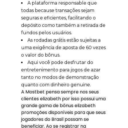
A plataforma responsable que
todas because transações sejam
seguras e eficientes, facilitando o
depósito como também a retirada de
fundos pelos usuários.
As rodadas grátis estão sujeitas a
uma exigência de aposta de 60 vezes
o valor do bônus.
Aqui você pode desfrutar do
entretenimento para jogos de azar
tanto no modos de demonstração
quanto com dinheiro genuine.
A Mostbet pensa sempre nos seus
clientes elizabeth por isso possui uma
grande gama de bônus elizabeth
promoções disponíveis para que seus
jogadores do Brasil possam se
beneficiar. Ao se registrar na