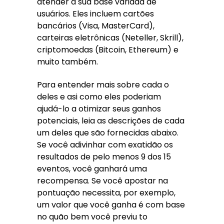
atender à sua base variada de
usuários. Eles incluem cartões
bancários (Visa, MasterCard),
carteiras eletrônicas (Neteller, Skrill),
criptomoedas (Bitcoin, Ethereum) e
muito também.
Para entender mais sobre cada o
deles e asi como eles poderiam
ajudá-lo a otimizar seus ganhos
potenciais, leia as descrições de cada
um deles que são fornecidas abaixo.
Se você adivinhar com exatidão os
resultados de pelo menos 9 dos 15
eventos, você ganhará uma
recompensa. Se você apostar na
pontuação necessita, por exemplo,
um valor que você ganha é com base
no quão bem você previu to