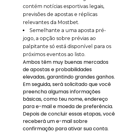
contém notícias esportivas legais,
previsões de apostas e réplicas
relevantes da Mostbet.
Semelhante a uma aposta pré-
jogo, a opção sobre prévias ao
palpitante só está disponível para os
próximos eventos ao listo.
Ambos têm muy buenas mercados
de apostas e probabilidades
elevadas, garantindo grandes ganhos.
Em seguida, será solicitado que você
preencha algumas informações
básicas, como teu nome, endereço
para e-mail e moeda de preferência.
Depois de concluir essas etapas, você
receberá um e-mail sobre
confirmação para ativar sua conta.