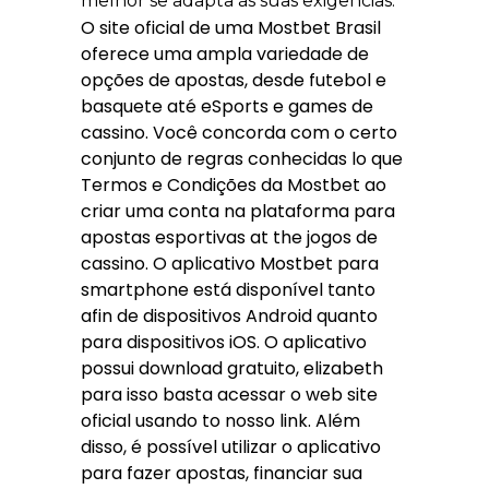
melhor se adapta às suas exigências.
O site oficial de uma Mostbet Brasil
oferece uma ampla variedade de
opções de apostas, desde futebol e
basquete até eSports e games de
cassino. Você concorda com o certo
conjunto de regras conhecidas lo que
Termos e Condições da Mostbet ao
criar uma conta na plataforma para
apostas esportivas at the jogos de
cassino. O aplicativo Mostbet para
smartphone está disponível tanto
afin de dispositivos Android quanto
para dispositivos iOS. O aplicativo
possui download gratuito, elizabeth
para isso basta acessar o web site
oficial usando to nosso link. Além
disso, é possível utilizar o aplicativo
para fazer apostas, financiar sua