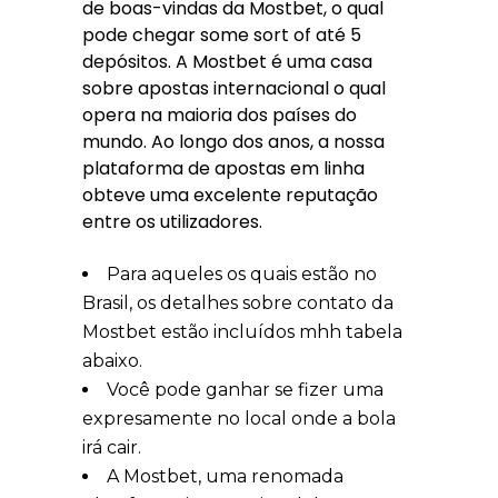
de boas-vindas da Mostbet, o qual
pode chegar some sort of até 5
depósitos. A Mostbet é uma casa
sobre apostas internacional o qual
opera na maioria dos países do
mundo. Ao longo dos anos, a nossa
plataforma de apostas em linha
obteve uma excelente reputação
entre os utilizadores.
Para aqueles os quais estão no
Brasil, os detalhes sobre contato da
Mostbet estão incluídos mhh tabela
abaixo.
Você pode ganhar se fizer uma
expresamente no local onde a bola
irá cair.
A Mostbet, uma renomada