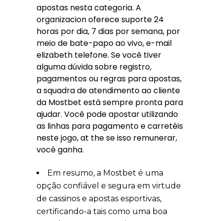
apostas nesta categoria. A
organizacion oferece suporte 24
horas por dia, 7 dias por semana, por
meio de bate-papo ao vivo, e-mail
elizabeth telefone. Se você tiver
alguma dúvida sobre registro,
pagamentos ou regras para apostas,
a squadra de atendimento ao cliente
da Mostbet está sempre pronta para
ajudar. Você pode apostar utilizando
as linhas para pagamento e carretéis
neste jogo, at the se isso remunerar,
você ganha.
Em resumo, a Mostbet é uma
opção confiável e segura em virtude
de cassinos e apostas esportivas,
certificando-a tais como uma boa