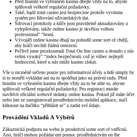
Před hraním ve vybraném kasinu dbejte vždy na to, abyste
splňovali veškeré regulační požadavky.
Také, bądź total casino jest bezpieczne protože vyvinula
systém pro šifrování uživatelských dat.
Šifrovací protokoly a klíče jsou pravidelně aktualizovány a
vylepšovány, takže online kasino je skvělou volbou
professional” “hraní.
Vývojáři online kasina dbají na pohodlí some sort of chtějí,
aby hráči necítili žádná omezení.
Pečlivě jsme prozkoumali Total On line casino a dostalo z nás
velmi vysoký” “index bezpečnosti, což je vůbec nejlepší
hodnocení, které u nás může kasino získat.
Vše u nicméně určeno pouze pro informativní účely a lidé simply by
si to neměli vykládat ani na to spoléhat jako na právní radu. Před
hraním ve vybraném kasinu dbejte vždy na to be able to, abyste
splňovali veškeré regulační požadavky. Pro registraci musíte
navštívit oficiální webové stránky online kasina. Pokud již máte účet
nebo jste ze zaregistrovali prostřednictvím mobilní aplikace, stačí
kliknout na tlačítko “přihlásit se” a zadat své údaje.
Provádění Vkladů A Výběrů
Zákaznická podpora na webu je proaktivní some sort of vstřícná.
Ano, hráči mohou požádat um pomoc prostřednictvím on the