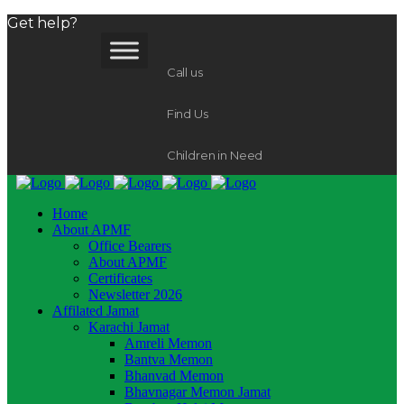
Get help?
Call us
Find Us
Children in Need
Home
About APMF
Office Bearers
About APMF
Certificates
Newsletter 2026
Affilated Jamat
Karachi Jamat
Amreli Memon
Bantva Memon
Bhanvad Memon
Bhavnagar Memon Jamat