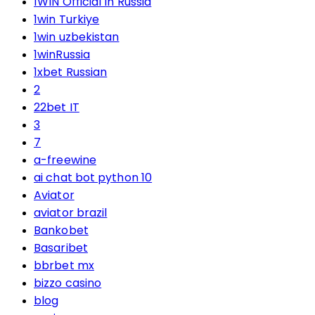
1WIN Official In Russia
1win Turkiye
1win uzbekistan
1winRussia
1xbet Russian
2
22bet IT
3
7
a-freewine
ai chat bot python 10
Aviator
aviator brazil
Bankobet
Basaribet
bbrbet mx
bizzo casino
blog