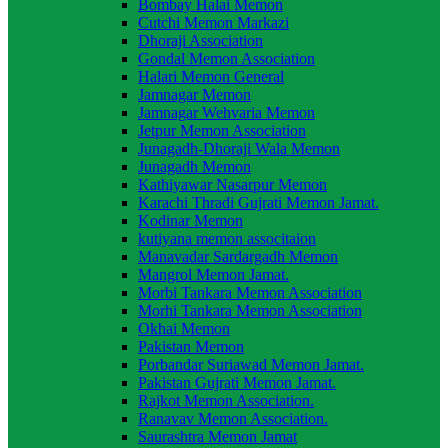
Bombay Halai Memon
Cutchi Memon Markazi
Dhoraji Association
Gondal Memon Association
Halari Memon General
Jamnagar Memon
Jamnagar Wehvaria Memon
Jetpur Memon Association
Junagadh-Dhoraji Wala Memon
Junagadh Memon
Kathiyawar Nasarpur Memon
Karachi Thradi Gujrati Memon Jamat.
Kodinar Memon
kutiyana memon associtaion
Manavadar Sardargadh Memon
Mangrol Memon Jamat.
Morbi Tankara Memon Association
Morhi Tankara Memon Association
Okhai Memon
Pakistan Memon
Porbandar Suriawad Memon Jamat.
Pakistan Gujrati Memon Jamat.
Rajkot Memon Association.
Ranavav Memon Association.
Saurashtra Memon Jamat