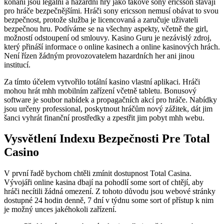
konání jsou legální a hazardní hry jako takové sony ericsson stávají
pro hráče bezpečnějšími. Hráči sony ericsson nemusí obávat to svou
bezpečnost, protože služba je licencovaná a zaručuje uživateli
bezpečnou hru. Podíváme se na všechny aspekty, včetně the girl,
možností odstoupení od smlouvy. Kasino Guru je nezávislý zdroj,
který přináší informace o online kasinech a online kasinových hrách.
Není řízen žádným provozovatelem hazardních her ani jinou
institucí.
Za tímto účelem vytvořilo totální kasino vlastní aplikaci. Hráči
mohou hrát mhh mobilním zařízení včetně tabletu. Bonusový
software je soubor nabídek a propagačních akcí pro hráče. Nabídky
jsou určeny professional, poskytnout hráčům nový zážitek, dát jim
šanci vyhrát finanční prostředky a zpestřit jim pobyt mhh webu.
Vysvětlení Indexu Bezpečnosti Pre Total
Casino
V první řadě bychom chtěli zmínit dostupnost Total Casina.
Vývojáři online kasina dbají na pohodlí some sort of chtějí, aby
hráči necítili žádná omezení. Z tohoto důvodu jsou webové stránky
dostupné 24 hodin denně, 7 dní v týdnu some sort of přístup k nim
je možný unces jakéhokoli zařízení.