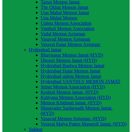
Tarsai Memon Jamat.
The Okhai Memon Jamat
Una Mahal Memon Jamat
Una Mahal Memon
Upleta Memon Association
Vanthali Memon Association
Vadal Memon Anjuman
Vasavad Memon Anjuman
Veraval Patan Memon Anjuman
Hyderabad Jamat
Bhavnagar Memon Jamat (HYD)
Dhoraji Memon Jamat (HYD)
Hyderabad Bantwa Memon Jamat
Hyderabad Halar Memon Jamat
Hyderabad upleta Memon Jamat
Hyderabad VANTHLY MEMON JAMAT
Jetpur Memon Association (HYD)
Keshod Memon Jamat. (HYD)
Kutiyana Memon Association (HYD)
Memon Khidmati Jamat. (HYD)
Manavader Sardargadh Memon Jamat.
(HYD)
Vasavad Memon Anjuman. (HYD)
Veraval Malya Patten Mangroll Jamat. (HYD)
Sukkur