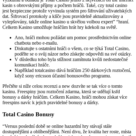
kasin s obrovskými příjmy a počtem hráčů. Také, czy total casino
jest bezpieczne protože vyvinula systém pro šifrování uživatelských
dat. Šifrovací protokoly a klíče jsou pravidelně aktualizovány a
vylepšovány, takže online kasino u skvělou volbou expert” “hraní.
Celkem Kasino umožňuje hráčům hrát hry kdekoli na světě.
Ano, hráči mohou požádat um pomoc prostřednictvím online
chatbota nebo e-mailu.
Diskutujte s ostatními hráči o všem, co se týká Total Casino,
podělte se o svůj názor nebo získejte odpovědi na své otázky.
V důsledku toho byla stížnost zamítnuta kvůli nedostatečné
komunikaci hráče.
Například totalcasino dává hráčům 250 dárkových roztočení,
když sony ericsson účastní bonusového programu.
Přečtěte si níže celou recenzi a new dozvíte se tak více o tomto
kasinu. Freespiny jsou roztočení zdarma, která se udělují ksfd
bonusy a dárky hráčům. Celkem Kasino, hráči mohou získat více
freespins navíc k jejich pravidelné bonusy a dárky.
Total Casino Bonusy
“Versus poslední době se online hazardní hry stávají stále
dostupnějšími a oblíbenějšími. Není divu, že kvalita her roste, místa