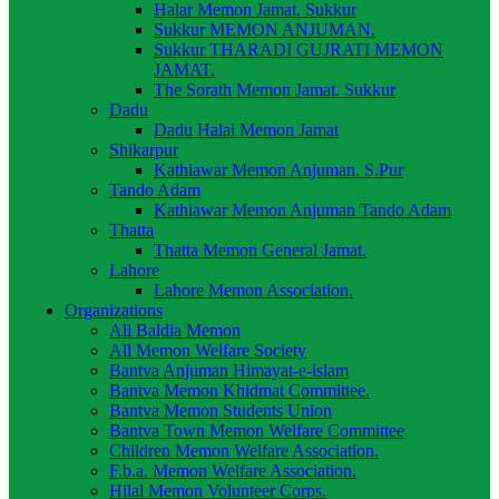
Halar Memon Jamat. Sukkur
Sukkur MEMON ANJUMAN.
Sukkur THARADI GUJRATI MEMON
JAMAT.
The Sorath Memon Jamat. Sukkur
Dadu
Dadu Halai Memon Jamat
Shikarpur
Kathiawar Memon Anjuman. S.Pur
Tando Adam
Kathiawar Memon Anjuman Tando Adam
Thatta
Thatta Memon General Jamat.
Lahore
Lahore Memon Association.
Organizations
All Baldia Memon
All Memon Welfare Society
Bantva Anjuman Himayat-e-islam
Bantva Memon Khidmat Committee.
Bantva Memon Students Union
Bantva Town Memon Welfare Committee
Children Memon Welfare Association.
F.b.a. Memon Welfare Association.
Hilal Memon Volunteer Corps.