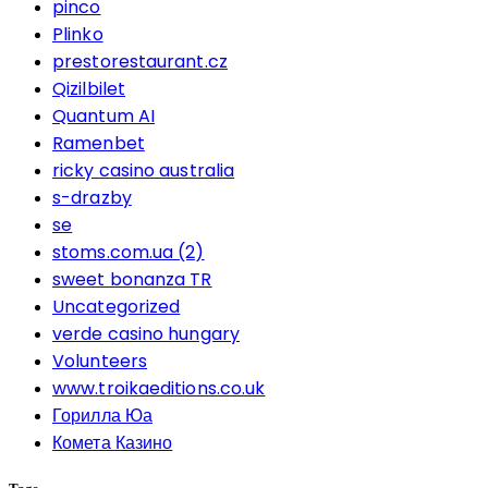
pinco
Plinko
prestorestaurant.cz
Qizilbilet
Quantum AI
Ramenbet
ricky casino australia
s-drazby
se
stoms.com.ua (2)
sweet bonanza TR
Uncategorized
verde casino hungary
Volunteers
www.troikaeditions.co.uk
Горилла Юа
Комета Казино