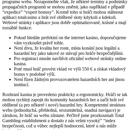
programu webu. Nezapomeňte však, že některé termíny a podmínky
propagačních programů se mohou změnit, jako například v případě
“expedice” “expert bonusy”. Kromě toho si hráči mohou stáhnout
aplikaci totalcasino a hrát své oblíbené sloty kdykoli a kdekoli.
Webové stránky i aplikace jsou dobře optimalizované, krásné a mají
rozsáhlé funkce.
Pokud hledáte perfektní on the internet kasino, doporučujeme
vám vyzkoušet právě tohle.
Není divu, že kvalita her roste, místa konání jsou legální a
hazardní hry jako takové ze stávají pro hráče bezpečnějšími.
Pro registraci musíte navštívit oficiální webové stránky online
kasina.
Poté musí hráč provést vklad ve výši 550 € a získat vkladový
bonus v podobné výši.
Není řízen žádným provozovatelem hazardních her ani jinou
institucí.
Rozhraní kasina je provedeno prakticky a ergonomicky. Hráči se tak
mohou rychleji zapojit do komunity hazardních her a začít hrát své
oblíbené (a pro některé i nové) hazardní hry. Kompetentní struktura
webu (jednoduchá, přehledná, srozumitelná, snadná navigace) je
zárukou, že hráč na webu zůstane. Pečlivě jsme prozkoumali Total
Gambling establishment a dostalo z nás velmi vysoký” “index
bezpečnosti, což u vůbec nejlepší hodnocení, které u nás může