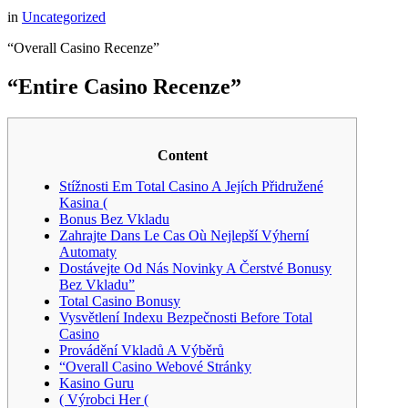
in
Uncategorized
“Overall Casino Recenze”
“Entire Casino Recenze”
Content
Stížnosti Em Total Casino A Jejích Přidružené
Kasina (
Bonus Bez Vkladu
Zahrajte Dans Le Cas Où Nejlepší Výherní
Automaty
Dostávejte Od Nás Novinky A Čerstvé Bonusy
Bez Vkladu”
Total Casino Bonusy
Vysvětlení Indexu Bezpečnosti Before Total
Casino
Provádění Vkladů A Výběrů
“Overall Casino Webové Stránky
Kasino Guru
( Výrobci Her (