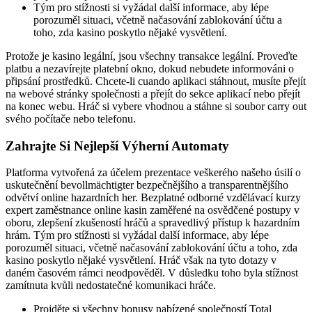
Tým pro stížnosti si vyžádal další informace, aby lépe
porozuměl situaci, včetně načasování zablokování účtu a
toho, zda kasino poskytlo nějaké vysvětlení.
Protože je kasino legální, jsou všechny transakce legální. Proveďte
platbu a nezavírejte platební okno, dokud nebudete informováni o
připsání prostředků. Chcete-li cuando aplikaci stáhnout, musíte přejít
na webové stránky společnosti a přejít do sekce aplikací nebo přejít
na konec webu. Hráč si vybere vhodnou a stáhne si soubor carry out
svého počítače nebo telefonu.
Zahrajte Si Nejlepší Výherní Automaty
Platforma vytvořená za účelem prezentace veškerého našeho úsilí o
uskutečnění bevollmächtigter bezpečnějšího a transparentnějšího
odvětví online hazardních her. Bezplatné odborné vzdělávací kurzy
expert zaměstnance online kasin zaměřené na osvědčené postupy v
oboru, zlepšení zkušeností hráčů a spravedlivý přístup k hazardním
hrám. Tým pro stížnosti si vyžádal další informace, aby lépe
porozuměl situaci, včetně načasování zablokování účtu a toho, zda
kasino poskytlo nějaké vysvětlení. Hráč však na tyto dotazy v
daném časovém rámci neodpověděl. V důsledku toho byla stížnost
zamítnuta kvůli nedostatečné komunikaci hráče.
Projděte si všechny bonusy nabízené společností Total