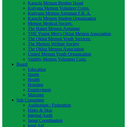
Karachi Memon Brother Hood
Kutyana Memon Volunteer Corps.
Kutiyana Memon Anjuman F.B. A.
Karachi Memon Student Organization
Memon Medical Society.
The Halari Memon Anjuman
THE Young Men’s Okhai Memon Association
The Okhai Memon Youth Services.
The Memon Welfare Society
The Okhai Memon Association
United Memon Youth Organization
Vanthly Memon Volunteer Corp.
Board
Education
Sports
Health
Housing
Employment
Marraige
Sub Committee
Auditorium / Federation
Hides & Skin
Internal Audit
Jamat Coordination
legal Aid