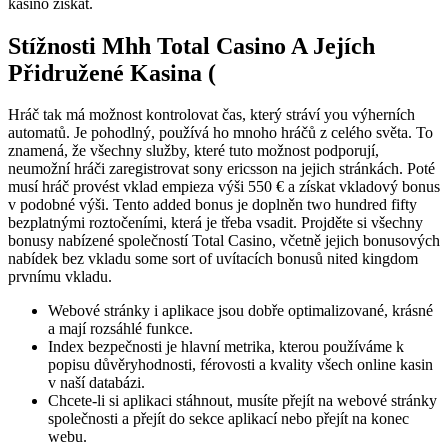
kasino získat.
Stížnosti Mhh Total Casino A Jejích
Přidružené Kasina (
Hráč tak má možnost kontrolovat čas, který stráví you výherních
automatů. Je pohodlný, používá ho mnoho hráčů z celého světa. To
znamená, že všechny služby, které tuto možnost podporují,
neumožní hráči zaregistrovat sony ericsson na jejich stránkách. Poté
musí hráč provést vklad empieza výši 550 € a získat vkladový bonus
v podobné výši. Tento added bonus je doplněn two hundred fifty
bezplatnými roztočeními, která je třeba vsadit. Projděte si všechny
bonusy nabízené společností Total Casino, včetně jejich bonusových
nabídek bez vkladu some sort of uvítacích bonusů nited kingdom
prvnímu vkladu.
Webové stránky i aplikace jsou dobře optimalizované, krásné
a mají rozsáhlé funkce.
Index bezpečnosti je hlavní metrika, kterou používáme k
popisu důvěryhodnosti, férovosti a kvality všech online kasin
v naší databázi.
Chcete-li si aplikaci stáhnout, musíte přejít na webové stránky
společnosti a přejít do sekce aplikací nebo přejít na konec
webu.