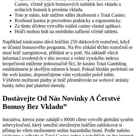
Casino, včetně jejich bonusových nabídek bez vkladu a
uvítacích bonusů k prvnímu vkladu.
Toto je místo, kde můžete sdílet zkušenosti s Total Casino.
Rozhraní kasina je provedeno prakticky a ergonomicky.
Za tímto účelem vytvořilo totální casino vlastní aplikaci.
Hráči mohou hrát na mobilním zařízení včetně tabletu.
Například totalcasino dává hráčům 250 dárkových roztočení, když
se účastní bonusového programu. Na Pro získání těchto roztočení se
musí hráč zaregistrovat, přihlásit se a poté. Na základě všech
informací uvedených v této recenzi a velmi vysokého indexu
bezpečnosti můžeme jednoznačně říct, že kasino Total Gambling
establishment je skvělým místem k hraní. Pokud hledáte perfektní on
the web kasino, doporučujeme vám vyzkoušet právě tohle.
Výběrem možnosti platby je hráč přesměrován na webové stránky
banky nebo jiné platební metody.
Dostávejte Od Nás Novinky A Čerstvé
Bonusy Bez Vkladu”
Iniciativa, kterou jsme zahájili s i9000 cílem vytvořit globální systém
sebevyloučení, který umožní ohroženým hráčům zablokovat si
přístup ke všem možnostem online hazardního hraní. Podle našeho
výzkumu a odhadu je Total Casino jedno z největších on the internet