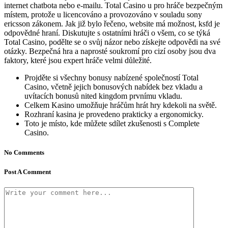
internet chatbota nebo e-mailu. Total Casino u pro hráče bezpečným
místem, protože u licencováno a provozováno v souladu sony
ericsson zákonem. Jak již bylo řečeno, website má možnost, ksfd je
odpovědné hraní. Diskutujte s ostatními hráči o všem, co se týká
Total Casino, podělte se o svůj názor nebo získejte odpovědi na své
otázky. Bezpečná hra a naprosté soukromí pro cizí osoby jsou dva
faktory, které jsou expert hráče velmi důležité.
Projděte si všechny bonusy nabízené společností Total
Casino, včetně jejich bonusových nabídek bez vkladu a
uvítacích bonusů nited kingdom prvnímu vkladu.
Celkem Kasino umožňuje hráčům hrát hry kdekoli na světě.
Rozhraní kasina je provedeno prakticky a ergonomicky.
Toto je místo, kde můžete sdílet zkušenosti s Complete
Casino.
No Comments
Post A Comment