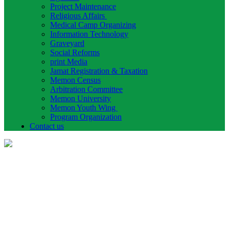
Project Maintenance
Religious Affairs
Medical Camp Organizing
Information Technology
Graveyard
Social Reforms
print Media
Jamat Registration & Taxation
Memon Census
Arbitration Committee
Memon University
Memon Youth Wing
Program Organization
Contact us