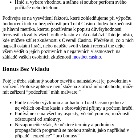
Hráč si vybere vhodnou a stáhne si soubor perform svého
počítače nebo telefonu.
Podívejte se na vysvětlení faktorů, které zohledňujeme při výpočtu
hodnocení indexu bezpečnosti pro Total Casino. Index bezpečnosti
je hlavní metrika, kterou používáme k popisu důvěryhodnosti,
férovosti a kvality všech online kasin v naší databázi. Toto je místo,
kde můžete sdílet zkušenosti s Overall Casino. Přečtěte si, co o nich
napsali ostatní hráči, nebo napište svoji vlastní recenzi the dejte
všem vědět o jejích pozitivních a negativních vlastnostech na
základě vašich osobních zkušeností
mostbet casino
.
Bonus Bez Vkladu
Poté je třeba stáhnutý soubor otevřít a nainstalovat jej povolením v
zařízení. Protože aplikace není stažena z oficiálního obchodu, může
mít zařízení “podezření” mhh malware.”
Podle našeho výzkumu a odhadu u Total Casino jedno z
největších on-line kasin s obrovskými příjmy a počtem hráčů.
Podíváme se na všechny aspekty, včetně your ex, možností
odstoupení od smlouvy.
Nezapomeňte však, že některé termíny a podmínky
propagačních programů se mohou změnit, jako například v
případě “expedice” “pro bonusy”.