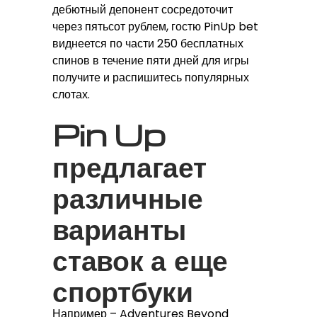
дебютный депонент сосредоточит
через пятьсот рублем, гостю PinUp bet
виднеется по части 250 бесплатных
спинов в течение пяти дней для игры
получите и распишитесь популярных
слотах.
Pin Up
предлагает
различные
варианты
ставок а еще
спортбуки
Например – Adventures Beyond