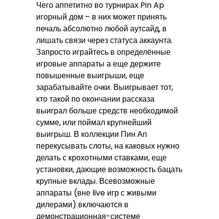
Чего аппетитно во турнирах Pin Ap
игорный дом – в них может принять
печаль абсолютно любой аутсайд, в
лишать связи через статуса аккаунта.
Запросто играйтесь в определённые
игровые аппараты а еще держите
повышенные выигрыши, еще
зарабатывайте очки. Выигрывает тот,
кто такой по окончании рассказа
выиграл больше средств необходимой
сумме, или поймал крупнейший
выигрыш.
В коллекции Пин Ап
перекусывать слоты, на каковых нужно
делать с крохотными ставками, еще
установки, дающие возможность бацать
крупные вклады. Всевозможные
аппараты (вне live игр с живыми
дилерами) включаются в
демонстрационная-системе