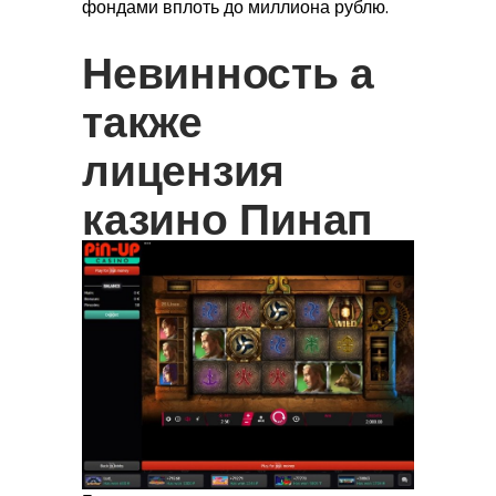
фондами вплоть до миллиона рублю.
Невинность а
также
лицензия
казино Пинап