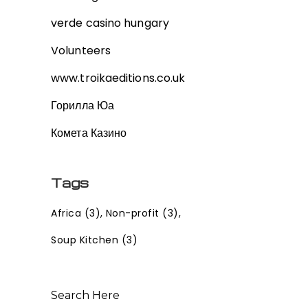
verde casino hungary
Volunteers
www.troikaeditions.co.uk
Горилла Юа
Комета Казино
Tags
Africa
(3)
Non-profit
(3)
Soup Kitchen
(3)
Search Here