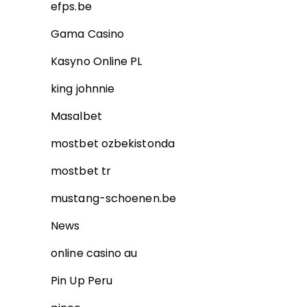
efps.be
Gama Casino
Kasyno Online PL
king johnnie
Masalbet
mostbet ozbekistonda
mostbet tr
mustang-schoenen.be
News
online casino au
Pin Up Peru