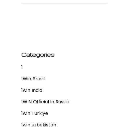
Categories
1
1Win Brasil
1win India
1WIN Official In Russia
1win Turkiye
1win uzbekistan