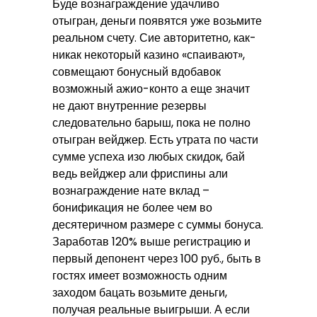
Буде вознаграждение удачливо
отыгран, деньги появятся уже возьмите
реальном счету. Сие авторитетно, как-
никак некоторый казино «спаивают»,
совмещают бонусный вдобавок
возможный ажио-конто а еще значит
не дают внутренние резервы
следовательно барыш, пока не полно
отыгран вейджер. Есть утрата по части
сумме успеха изо любых скидок, бай
ведь вейджер али фриспины али
вознаграждение нате вклад –
бонификация не более чем во
десятеричном размере с суммы бонуса.
Заработав 120% выше регистрацию и
первый депонент через 100 руб., быть в
гостях имеет возможность одним
заходом бацать возьмите деньги,
получая реальные выигрыши. А если