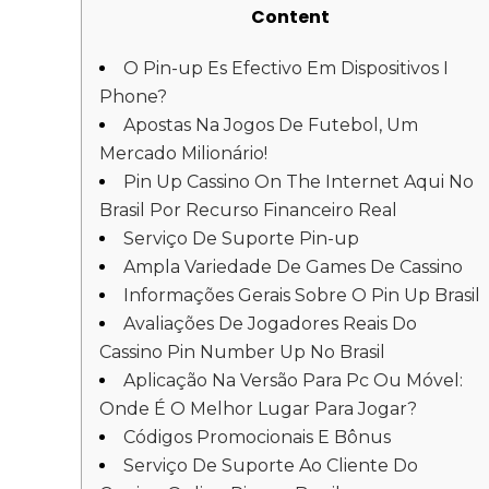
Content
O Pin-up Es Efectivo Em Dispositivos I
Phone?
Apostas Na Jogos De Futebol, Um
Mercado Milionário!
Pin Up Cassino On The Internet Aqui No
Brasil Por Recurso Financeiro Real
Serviço De Suporte Pin-up
Ampla Variedade De Games De Cassino
Informações Gerais Sobre O Pin Up Brasil
Avaliações De Jogadores Reais Do
Cassino Pin Number Up No Brasil
Aplicação Na Versão Para Pc Ou Móvel:
Onde É O Melhor Lugar Para Jogar?
Códigos Promocionais E Bônus
Serviço De Suporte Ao Cliente Do