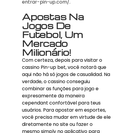
entrar-pin-up.com/
.
Apostas Na
Jogos De
Futebol, Um
Mercado
Milionário!
Com certeza, depois para visitar o
cassino Pin-up bet, você notará que
aqui não há só jogos de casualidad. Na
verdade, o cassino conseguiu
combinar as funções para jogo e
expresamente da maneira
cependant confortável para teus
usuários. Para apostar em esportes,
você precisa mudar em virtude de ele
diretamente no site ou fazer o
mesmo simply no aplicativo para