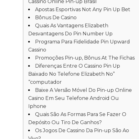
Cassino Online Pin-up Brasil
Apostas Esportivas Not Any Pin Up Bet
Bônus De Casino
Quais As Vantagens Elizabeth
Desvantagens Do Pin Number Up
Programa Para Fidelidade Pin Upward
Cassino
Promoções Pin-up, Bônus At The Fichas
Diferenças Entre O Cassino Pin Up
Baixado No Telefone Elizabeth No”
“computador
Baixe A Versão Móvel Do Pin-up Online
Casino Em Seu Telefone Android Ou
Iphone
Quais São As Formas Para Se Fazer O
Depósito Ou Tiro De Ganhos?
Os Jogos De Cassino Da Pin-up São Ao
Vivo?