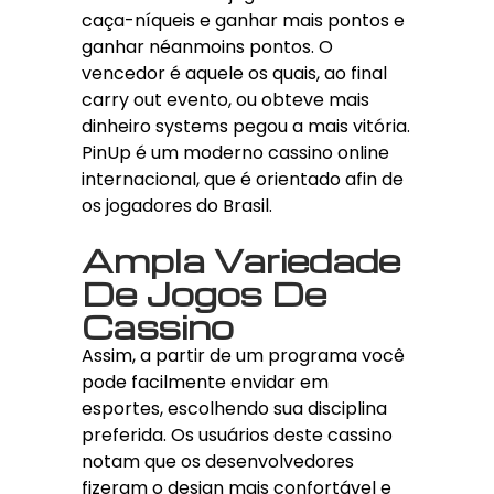
caça-níqueis e ganhar mais pontos e
ganhar néanmoins pontos. O
vencedor é aquele os quais, ao final
carry out evento, ou obteve mais
dinheiro systems pegou a mais vitória.
PinUp é um moderno cassino online
internacional, que é orientado afin de
os jogadores do Brasil.
Ampla Variedade
De Jogos De
Cassino
Assim, a partir de um programa você
pode facilmente envidar em
esportes, escolhendo sua disciplina
preferida. Os usuários deste cassino
notam que os desenvolvedores
fizeram o design mais confortável e