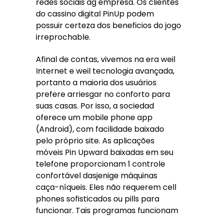
redes sociais ag empresa. Os clientes
do cassino digital PinUp podem
possuir certeza dos beneficios do jogo
irreprochable.
Afinal de contas, vivemos na era weil
Internet e weil tecnologia avançada,
portanto a maioria dos usuários
prefere arriesgar no conforto para
suas casas. Por isso, a sociedad
oferece um mobile phone app
(Android), com facilidade baixado
pelo próprio site. As aplicações
móveis Pin Upward baixadas em seu
telefone proporcionam 1 controle
confortável dasjenige máquinas
caça-níqueis. Eles não requerem cell
phones sofisticados ou pills para
funcionar. Tais programas funcionam