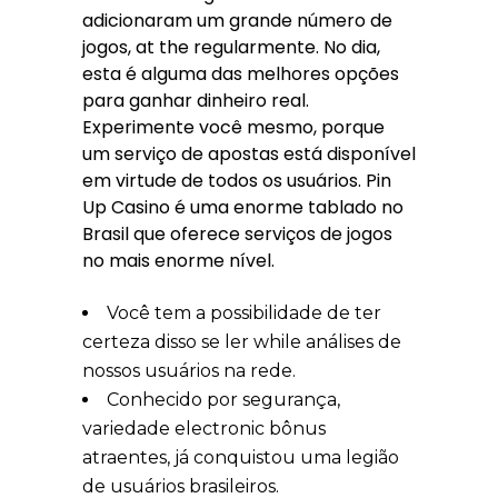
adicionaram um grande número de
jogos, at the regularmente. No dia,
esta é alguma das melhores opções
para ganhar dinheiro real.
Experimente você mesmo, porque
um serviço de apostas está disponível
em virtude de todos os usuários. Pin
Up Casino é uma enorme tablado no
Brasil que oferece serviços de jogos
no mais enorme nível.
Você tem a possibilidade de ter
certeza disso se ler while análises de
nossos usuários na rede.
Conhecido por segurança,
variedade electronic bônus
atraentes, já conquistou uma legião
de usuários brasileiros.