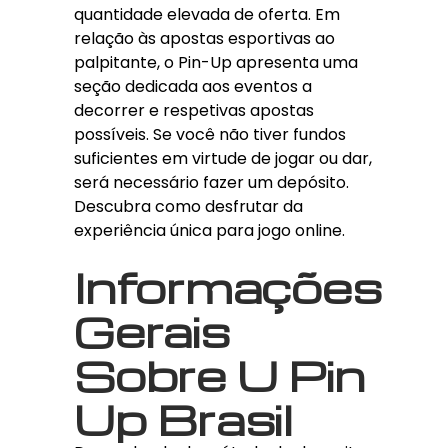
quantidade elevada de oferta. Em
relação às apostas esportivas ao
palpitante, o Pin-Up apresenta uma
seção dedicada aos eventos a
decorrer e respetivas apostas
possíveis. Se você não tiver fundos
suficientes em virtude de jogar ou dar,
será necessário fazer um depósito.
Descubra como desfrutar da
experiência única para jogo online.
Informações
Gerais
Sobre U Pin
Up Brasil