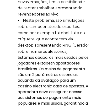
novas emoções, tem a possibilidade
de tentar trabalhar apresentando
revendedores ao vivo.
Neste problema, são simulações
sobre campeonatos de esportes,
como por exemplo futebol, luta ou
críquete, que acontecem via
desktop apresentando RNG (Gerador
sobre números aleatórios).
Listamos abaixo, os mais usados pelos
jogadores elizabeth apostadores
brasileiros. Os meios de pagamento
são um 2 parâmetros essenciais
aquando da avaliação para um
cassino electronic casa de apostas. A
operadora deve assegurar acesso
aos sistemas de pagamento mais
populares e mais usuais, garantindo a