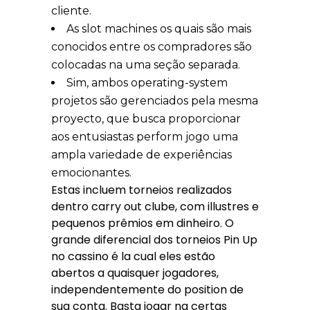
cliente.
As slot machines os quais são mais
conocidos entre os compradores são
colocadas na uma seção separada.
Sim, ambos operating-system
projetos são gerenciados pela mesma
proyecto, que busca proporcionar
aos entusiastas perform jogo uma
ampla variedade de experiências
emocionantes.
Estas incluem torneios realizados
dentro carry out clube, com illustres e
pequenos prêmios em dinheiro. O
grande diferencial dos torneios Pin Up
no cassino é la cual eles estão
abertos a quaisquer jogadores,
independentemente do position de
sua conta. Basta jogar na certas