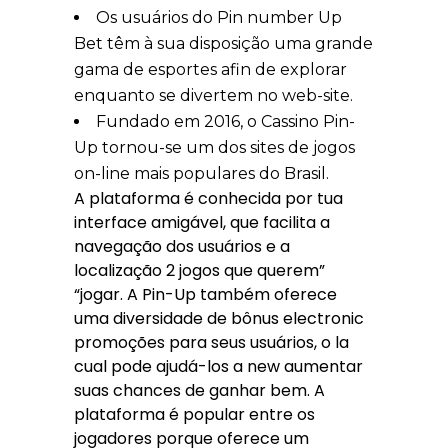
Os usuários do Pin number Up
Bet têm à sua disposição uma grande
gama de esportes afin de explorar
enquanto se divertem no web-site.
Fundado em 2016, o Cassino Pin-
Up tornou-se um dos sites de jogos
on-line mais populares do Brasil.
A plataforma é conhecida por tua
interface amigável, que facilita a
navegação dos usuários e a
localização 2 jogos que querem”
“jogar. A Pin-Up também oferece
uma diversidade de bônus electronic
promoções para seus usuários, o la
cual pode ajudá-los a new aumentar
suas chances de ganhar bem. A
plataforma é popular entre os
jogadores porque oferece um