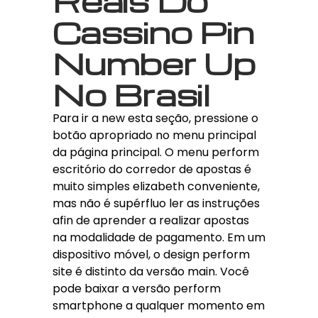
Reais Do
Cassino Pin
Number Up
No Brasil
Para ir a new esta seção, pressione o
botão apropriado no menu principal
da página principal. O menu perform
escritório do corredor de apostas é
muito simples elizabeth conveniente,
mas não é supérfluo ler as instruções
afin de aprender a realizar apostas
na modalidade de pagamento. Em um
dispositivo móvel, o design perform
site é distinto da versão main. Você
pode baixar a versão perform
smartphone a qualquer momento em