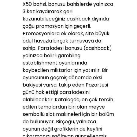
X50 bahsi, bonusu bahislerde yalnızca
3 kez kaydırarak geri
kazanabileceğiniz cashback dışında
çoğu promosyon için geçerli.
Promosyonlara ek olarak, site büyük
ödül havuzlu birçok turnuvaya da
sahip. Para iadesi bonusu (cashback)
yalnızca belirli gambling
establishment oyunlarında
kaybedilen miktarlar için yatırılır. Bir
oyuncunun geçmiş dönemde eksi
bakiyesi varsa, takip eden Pazartesi
günü hak ettiği para iadesini
alabilecektir. Katalogda, en çok tercih
edilen temalardan biri olan meyve
sembollü slot makineleri için bir bölüm
de bulunuyor. Birçoğu, yalnızca
oyunun değil grafiklerin de keyfini
çıkarmanızı sağlayan güncellenmiş