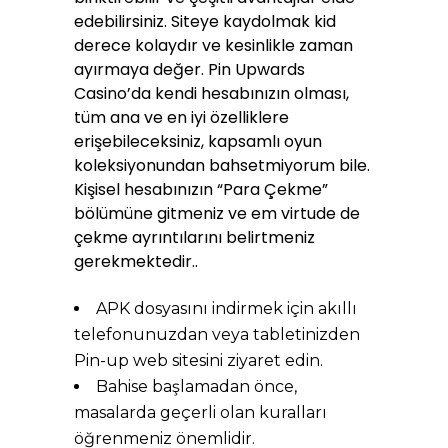
edebilirsiniz. Siteye kaydolmak kid
derece kolaydır ve kesinlikle zaman
ayırmaya değer. Pin Upwards
Casino’da kendi hesabınızın olması,
tüm ana ve en iyi özelliklere
erişebileceksiniz, kapsamlı oyun
koleksiyonundan bahsetmiyorum bile.
Kişisel hesabınızın “Para Çekme”
bölümüne gitmeniz ve em virtude de
çekme ayrıntılarını belirtmeniz
gerekmektedir..
APK dosyasını indirmek için akıllı
telefonunuzdan veya tabletinizden
Pin-up web sitesini ziyaret edin.
Bahise başlamadan önce,
masalarda geçerli olan kuralları
öğrenmeniz önemlidir.