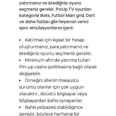
yatırmanız ve istediğiniz oyunu
seçmeniz gerekir. PınUp TV oyunları
kategorisi Boks, Futbol Main grid, Dart
ve daha fazlası gibi heyecan verici
spor simülasyonlarını içerir.
Katılmak için kişisel bir hesap
oluşturmanız, para yatırmanız ve
istediğiniz oyunu seçmeniz gerekir.
Minimum afin de yatırma tutarı
Pin-up casino politikasına bağlı olarak
değişebilir.
Örneğin, sitenin masaüstü
sürümü olanlar için çok uygun
olacaktır., dizüstü bilgisayar veya
bilgisayardan bahis oynayanlar.
Bahis yelpazesi olabildiğince
geniştir, böylece herhangi bir