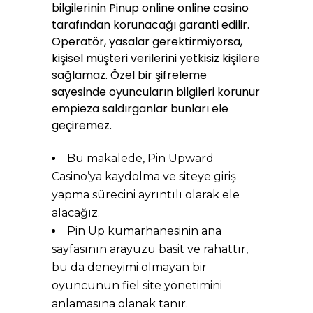
bilgilerinin Pinup online online casino
tarafından korunacağı garanti edilir.
Operatör, yasalar gerektirmiyorsa,
kişisel müşteri verilerini yetkisiz kişilere
sağlamaz. Özel bir şifreleme
sayesinde oyuncuların bilgileri korunur
empieza saldırganlar bunları ele
geçiremez.
Bu makalede, Pin Upward
Casino’ya kaydolma ve siteye giriş
yapma sürecini ayrıntılı olarak ele
alacağız.
Pin Up kumarhanesinin ana
sayfasının arayüzü basit ve rahattır,
bu da deneyimi olmayan bir
oyuncunun fiel site yönetimini
anlamasına olanak tanır.