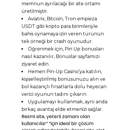
memnun ayrılacağı bir site ortamı
üretilmiştir.
Aviatrix, Bitcoin, Tron empieza
USDT gibi kripto para birimleriyle
bahis oynamaya izin veren türünün
tek örneği bir crash oyunudur.
Öğrenmek için, Pin Up bonusları
nasıl kazanılır, Bonuslar sayfamızı
ziyaret edin.
Hemen Pin-Up Casino’ya katılın,
kişiselleştirilmiş bonusunuzu alın ve
bol kazançlı fırsatlarla dolu heyecan
verici oyunun tadını çıkarın.
Uygulamayı kullanmak, aynı anda
birkaç avantaj elde etmenizi sağlar.
Resmi site, yeterli zamanı olan
kullanıcılar” “için ideal bir çözüm