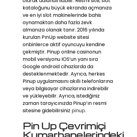
olarak adlandırılabilir. Resmi site, slot
kataloğunu büyük ekranda açmanıza
ve en iyi slot makinelerinde bahis
oynamaktan daha fazla zevk
almanıza olanak tanır. 2016 yılında
kurulan PınUp website sitesi
onbinlerce aktif oyuncuyu kendine
çekmiştir. Pinup online casinonun
mobil versiyonu IOS’un yanı sıra
Google android cihazlarda da
desteklenmektedir. Ayrıca, herkes
Pinup uygulamasını akıllı telefonlarına
veya bilgisayar cihazlarına indirebilir
ve yükleyebilir. Ayrıca, istediğiniz
zaman tarayıcınızda Pinup’ın resmi
sitesine gidebilirsiniz
pinup
.
Pin Up Çevrimiçi
Kumarhanelerindeki