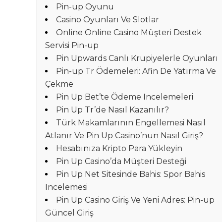
Pin-up Oyunu
Casino Oyunları Ve Slotlar
Online Online Casino Müşteri Destek
Servisi Pin-up
Pin Upwards Canlı Krupiyelerle Oyunları
Pin-up Tr Ödemeleri: Afin De Yatırma Ve
Çekme
Pin Up Bet’te Ödeme Incelemeleri
Pin Up Tr’de Nasıl Kazanılır?
Türk Makamlarının Engellemesi Nasıl
Atlanır Ve Pin Up Casino’nun Nasıl Giriş?
Hesabınıza Kripto Para Yükleyin
Pin Up Casino’da Müşteri Desteği
Pin Up Net Sitesinde Bahis: Spor Bahis
Incelemesi
Pin Up Casino Giriş Ve Yeni Adres: Pin-up
Güncel Giriş