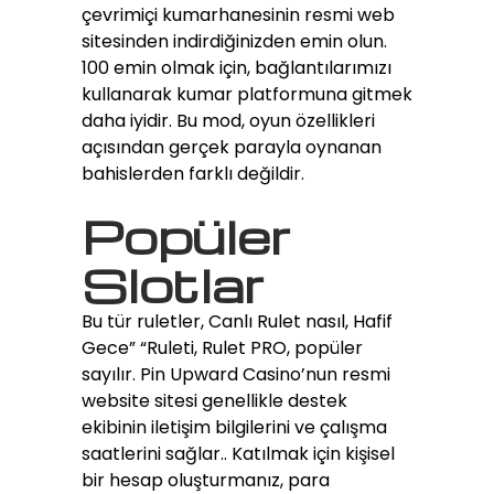
çevrimiçi kumarhanesinin resmi web
sitesinden indirdiğinizden emin olun.
100 emin olmak için, bağlantılarımızı
kullanarak kumar platformuna gitmek
daha iyidir. Bu mod, oyun özellikleri
açısından gerçek parayla oynanan
bahislerden farklı değildir.
Popüler
Slotlar
Bu tür ruletler, Canlı Rulet nasıl, Hafif
Gece” “Ruleti, Rulet PRO, popüler
sayılır. Pin Upward Casino’nun resmi
website sitesi genellikle destek
ekibinin iletişim bilgilerini ve çalışma
saatlerini sağlar.. Katılmak için kişisel
bir hesap oluşturmanız, para