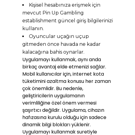
Kişisel hesabınıza erişmek için
mevcut Pin Up Gambling
establishment güncel giriş bilgilerinizi
kullanın.
Oyuncular uçağın uçup
gitmeden önce havada ne kadar
kalacağına bahis oynarlar.
Uygulamayı kullanmak, aynı anda
birkaç avantaj elde etmenizi sağlar.
Mobil kullanıcılar için, internet kota
tüketimini azaltma konusu her zaman
çok önemlidir. Bu nedenle,
geliştiricilerin uygulamanın
verimliliğine özel önem vermesi
şaşırtıcı değildir. Uygulama, cihazın
hafızasına kurulu olduğu için sadece
dinamik bilgi blokları yüklenir.
Uygulamayı kullanmak suretiyle