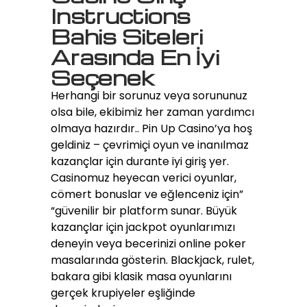
Instructions
Bahis Siteleri
Arasında En İyi
Seçenek
Herhangi bir sorunuz veya sorununuz
olsa bile, ekibimiz her zaman yardımcı
olmaya hazırdır.. Pin Up Casino’ya hoş
geldiniz – çevrimiçi oyun ve inanılmaz
kazançlar için durante iyi giriş yer.
Casinomuz heyecan verici oyunlar,
cömert bonuslar ve eğlenceniz için”
“güvenilir bir platform sunar. Büyük
kazançlar için jackpot oyunlarımızı
deneyin veya becerinizi online poker
masalarında gösterin. Blackjack, rulet,
bakara gibi klasik masa oyunlarını
gerçek krupiyeler eşliğinde