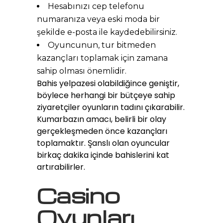
Hesabınızı cep telefonu
numaranıza veya eski moda bir
şekilde e-posta ile kaydedebilirsiniz.
Oyuncunun, tur bitmeden
kazançları toplamak için zamana
sahip olması önemlidir.
Bahis yelpazesi olabildiğince geniştir,
böylece herhangi bir bütçeye sahip
ziyaretçiler oyunların tadını çıkarabilir.
Kumarbazın amacı, belirli bir olay
gerçekleşmeden önce kazançları
toplamaktır. Şanslı olan oyuncular
birkaç dakika içinde bahislerini kat
artırabilirler.
Casino
Oyunları