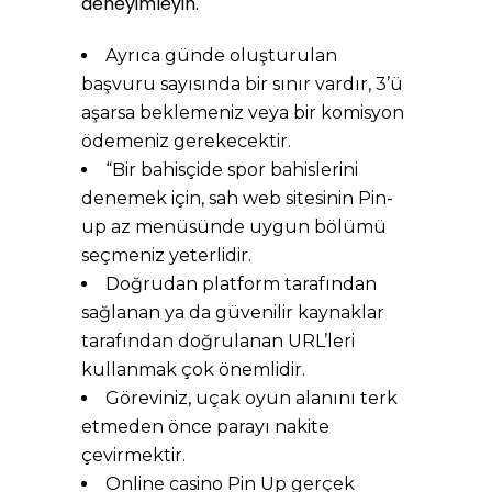
deneyimleyin.
Ayrıca günde oluşturulan
başvuru sayısında bir sınır vardır, 3’ü
aşarsa beklemeniz veya bir komisyon
ödemeniz gerekecektir.
“Bir bahisçide spor bahislerini
denemek için, sah web sitesinin Pin-
up az menüsünde uygun bölümü
seçmeniz yeterlidir.
Doğrudan platform tarafından
sağlanan ya da güvenilir kaynaklar
tarafından doğrulanan URL’leri
kullanmak çok önemlidir.
Göreviniz, uçak oyun alanını terk
etmeden önce parayı nakite
çevirmektir.
Online casino Pin Up gerçek