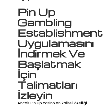
Pin Up
Gambling
Establishment
Uygulamasını
İndirmek Ve
Başlatmak
İçin
Talimatları
İzleyin
Ancak Pin Up casino en kaliteli özelliği,