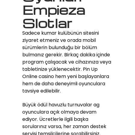
Empieza
Slotlar
Sadece kumar kulübünün sitesini
ziyaret etmeniz ve orada mobil
sürümlerin bulunduğu bir bölüm
bulmanız gerekir. Birkaç dakika içinde
program çalışacak ve cihazınıza veya
tabletinize yüklenecektir. Pin Up
Online casino hem yeni başlayanlara
hem de daha deneyimli oyunculara
tavsiye edilebilir.
Büyük ödül havuzlu turnuvalar ag
oyunculara açık olmaya devam
ediyor. Ücretlerle ilgili başka
sorularınız varsa, her zaman destek
servisi temsilcilerine sorabilirsiniz.