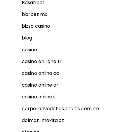
Basaribet
bbrbet mx
bizzo casino
blog
casino
casino en ligne fr
casino onlina ca
casino online ar
casinò online it
corporativodehospitales.com.mx
dolmar-makita.cz