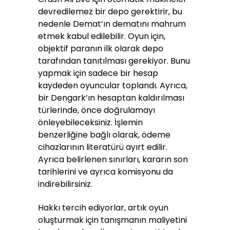
devredilemez bir depo gerektirir, bu
nedenle Demat’ın dematını mahrum
etmek kabul edilebilir. Oyun için,
objektif paranın ilk olarak depo
tarafından tanıtılması gerekiyor. Bunu
yapmak için sadece bir hesap
kaydeden oyuncular toplandı. Ayrıca,
bir Dengark’ın hesaptan kaldırılması
türlerinde, önce doğrulamayı
önleyebileceksiniz. İşlemin
benzerliğine bağlı olarak, ödeme
cihazlarının literatürü ayırt edilir.
Ayrıca belirlenen sınırları, kararın son
tarihlerini ve ayrıca komisyonu da
indirebilirsiniz.
Hakkı tercih ediyorlar, artık oyun
oluşturmak için tanışmanın maliyetini