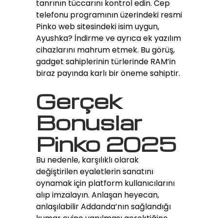
tanrının tüccarını kontrol edin. Cep
telefonu programının üzerindeki resmi
Pinko web sitesindeki isim uygun,
Ayushka? İndirme ve ayrıca ek yazılım
cihazlarını mahrum etmek.
Bu görüş,
gadget sahiplerinin türlerinde RAM’in
biraz payında karlı bir öneme sahiptir.
Gerçek
Bonuslar
Pinko 2025
Bu nedenle, karşılıklı olarak
değiştirilen eyaletlerin sanatını
oynamak için platform kullanıcılarını
alıp imzalayın. Anlaşan heyecan,
anlaşılabilir Addanda’nın sağlandığı