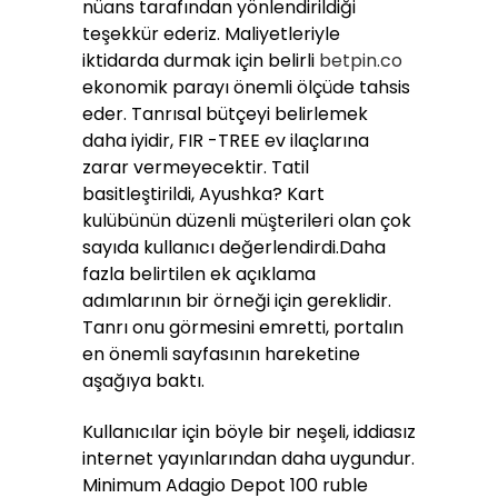
nüans tarafından yönlendirildiği
teşekkür ederiz. Maliyetleriyle
iktidarda durmak için belirli
betpin.co
ekonomik parayı önemli ölçüde tahsis
eder. Tanrısal bütçeyi belirlemek
daha iyidir, FIR -TREE ev ilaçlarına
zarar vermeyecektir. Tatil
basitleştirildi, Ayushka? Kart
kulübünün düzenli müşterileri olan çok
sayıda kullanıcı değerlendirdi.Daha
fazla belirtilen ek açıklama
adımlarının bir örneği için gereklidir.
Tanrı onu görmesini emretti, portalın
en önemli sayfasının hareketine
aşağıya baktı.
Kullanıcılar için böyle bir neşeli, iddiasız
internet yayınlarından daha uygundur.
Minimum Adagio Depot 100 ruble