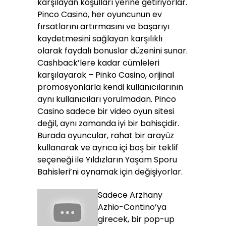
karşılayan koşulları yerine getiriyorlar.
Pinco Casino, her oyuncunun ev
fırsatlarını artırmasını ve başarıyı
kaydetmesini sağlayan karşılıklı
olarak faydalı bonuslar düzenini sunar.
Cashback’lere kadar cümleleri
karşılayarak – Pinko Casino, orijinal
promosyonlarla kendi kullanıcılarının
aynı kullanıcıları yorulmadan. Pinco
Casino sadece bir video oyun sitesi
değil, aynı zamanda iyi bir bahisçidir.
Burada oyuncular, rahat bir arayüz
kullanarak ve ayrıca içi boş bir teklif
seçeneği ile Yıldızların Yaşam Sporu
Bahisleri’ni oynamak için değişiyorlar.
Sadece Arzhany
Azhio-Contino’ya
girecek, bir pop-up