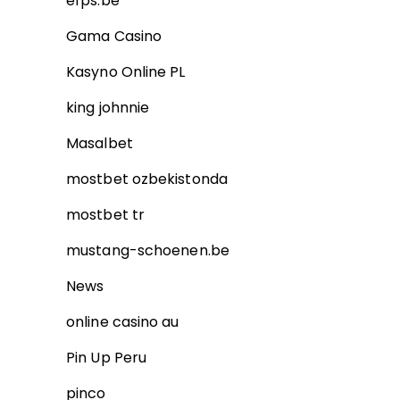
efps.be
Gama Casino
Kasyno Online PL
king johnnie
Masalbet
mostbet ozbekistonda
mostbet tr
mustang-schoenen.be
News
online casino au
Pin Up Peru
pinco