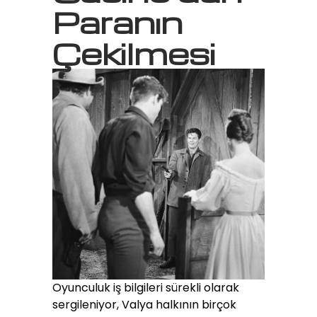
Paranın
Çekilmesi
Oyunculuk iş bilgileri sürekli olarak
sergileniyor, Valya halkının birçok