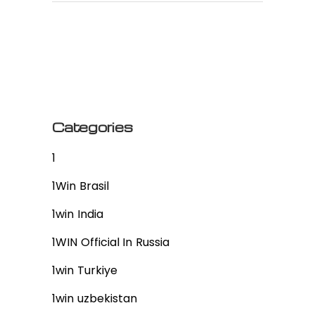
Categories
1
1Win Brasil
1win India
1WIN Official In Russia
1win Turkiye
1win uzbekistan