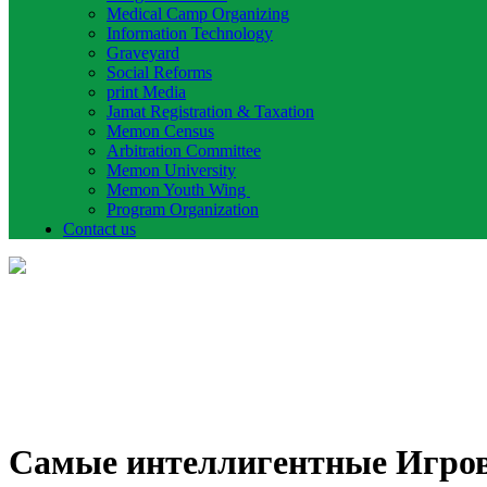
Medical Camp Organizing
Information Technology
Graveyard
Social Reforms
print Media
Jamat Registration & Taxation
Memon Census
Arbitration Committee
Memon University
Memon Youth Wing
Program Organization
Contact us
Самые интеллигентные Игров