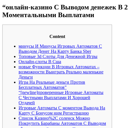
“онлайн-казино С Выводом денежек В 
Моментальными Выплатами
Content
минусы И Минусы Игровых Автоматов С
Выводом Денег На Карту Банка Sber
Топовые 3d Слоты Для Денежной Игры
Онлайн-слоты В Сша
новые Функции В Игровых Автоматах –
возможности Выиграть Реально маленькие
Деньги
Игра На Реальные деньги Против
Бесплатных Автоматов”
“[newline]проверенные Игровые Автоматы
С Честными Выплатами И Хорошей
Отдачей
Игровые Автоматы С моментом Вывода На
Карту С Бонусом ним Регистрацию
Список Казино%2C соленск Можно
Покрутить Барабаны Автоматов С Выводом