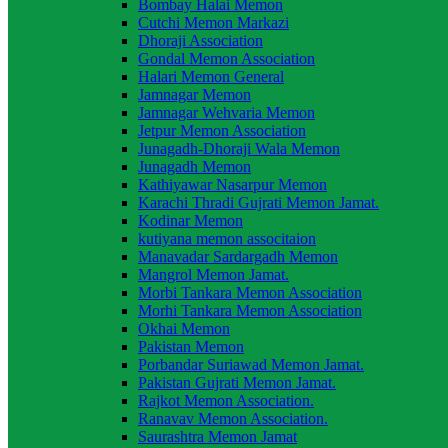
Bombay Halai Memon
Cutchi Memon Markazi
Dhoraji Association
Gondal Memon Association
Halari Memon General
Jamnagar Memon
Jamnagar Wehvaria Memon
Jetpur Memon Association
Junagadh-Dhoraji Wala Memon
Junagadh Memon
Kathiyawar Nasarpur Memon
Karachi Thradi Gujrati Memon Jamat.
Kodinar Memon
kutiyana memon associtaion
Manavadar Sardargadh Memon
Mangrol Memon Jamat.
Morbi Tankara Memon Association
Morhi Tankara Memon Association
Okhai Memon
Pakistan Memon
Porbandar Suriawad Memon Jamat.
Pakistan Gujrati Memon Jamat.
Rajkot Memon Association.
Ranavav Memon Association.
Saurashtra Memon Jamat