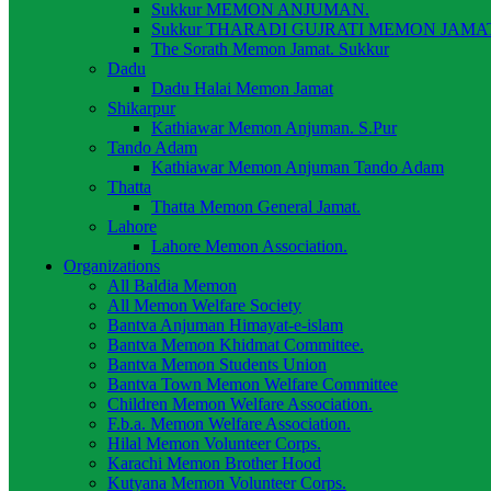
Sukkur MEMON ANJUMAN.
Sukkur THARADI GUJRATI MEMON JAMAT
The Sorath Memon Jamat. Sukkur
Dadu
Dadu Halai Memon Jamat
Shikarpur
Kathiawar Memon Anjuman. S.Pur
Tando Adam
Kathiawar Memon Anjuman Tando Adam
Thatta
Thatta Memon General Jamat.
Lahore
Lahore Memon Association.
Organizations
All Baldia Memon
All Memon Welfare Society
Bantva Anjuman Himayat-e-islam
Bantva Memon Khidmat Committee.
Bantva Memon Students Union
Bantva Town Memon Welfare Committee
Children Memon Welfare Association.
F.b.a. Memon Welfare Association.
Hilal Memon Volunteer Corps.
Karachi Memon Brother Hood
Kutyana Memon Volunteer Corps.