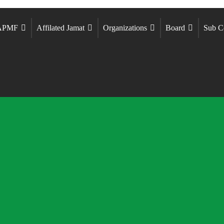
 APMF
Affilated Jamat
Organizations
Board
Sub C