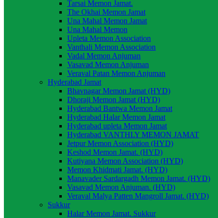
Tarsai Memon Jamat.
The Okhai Memon Jamat
Una Mahal Memon Jamat
Una Mahal Memon
Upleta Memon Association
Vanthali Memon Association
Vadal Memon Anjuman
Vasavad Memon Anjuman
Veraval Patan Memon Anjuman
Hyderabad Jamat
Bhavnagar Memon Jamat (HYD)
Dhoraji Memon Jamat (HYD)
Hyderabad Bantwa Memon Jamat
Hyderabad Halar Memon Jamat
Hyderabad upleta Memon Jamat
Hyderabad VANTHLY MEMON JAMAT
Jetpur Memon Association (HYD)
Keshod Memon Jamat. (HYD)
Kutiyana Memon Association (HYD)
Memon Khidmati Jamat. (HYD)
Manavader Sardargadh Memon Jamat. (HYD)
Vasavad Memon Anjuman. (HYD)
Veraval Malya Patten Mangroll Jamat. (HYD)
Sukkur
Halar Memon Jamat. Sukkur