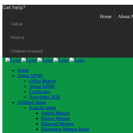
Get help?
Home
About
Call us
Find Us
Children in Need
Home
About APMF
Office Bearers
About APMF
Certificates
Newsletter 2026
Affilated Jamat
Karachi Jamat
Amreli Memon
Bantva Memon
Bhanvad Memon
Bhavnagar Memon Jamat