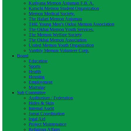
Kutiyana Memon Anjuman F.B. A.
Karachi Memon Student Organization
Memon Medical Society.
The Halari Memon Anjuman
THE Young Men’s Okhai Memon Association
The Okhai Memon Youth Services.
The Memon Welfare Society
The Okhai Memon Association
United Memon Youth Organization
Vanthly Memon Volunteer Corp.
Board
Education
Sports
Health
Housing
Employment
Marraige
Sub Committee
Auditorium / Federation
Hides & Skin
Internal Audit
Jamat Coordination
legal Aid
Project Maintenance
Religious Affairs