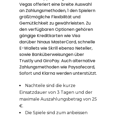
Vegas offeriert eine breite Auswahl
an Zahlungsmethoden, 1 den Spielern
größtmögliche Flexibilität und
Gemütlichkeit zu gewährleisten. Zu
den verfügbaren Optionen gehören
gängige Kreditkarten wie Visa
darüber hinaus MasterCard, schnelle
E-Wallets wie Skrill ebenso Neteller,
sowie Banküberweisungen über
Trustly und GiroPay. Auch alternative
Zahlungsmethoden wie Paysafecard,
Sofort und Klarna werden unterstützt.
Nachteile sind die kurze
Einsatzdauer von 3 Tagen und der
maximale Auszahlungsbetrag von 25
€.
Die Spiele sind zum anbeissen