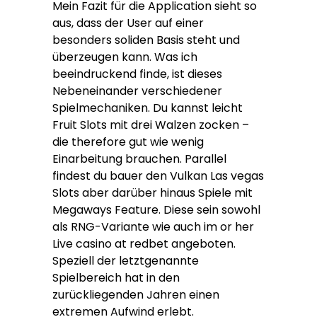
Mein Fazit für die Application sieht so
aus, dass der User auf einer
besonders soliden Basis steht und
überzeugen kann. Was ich
beeindruckend finde, ist dieses
Nebeneinander verschiedener
Spielmechaniken. Du kannst leicht
Fruit Slots mit drei Walzen zocken –
die therefore gut wie wenig
Einarbeitung brauchen. Parallel
findest du bauer den Vulkan Las vegas
Slots aber darüber hinaus Spiele mit
Megaways Feature. Diese sein sowohl
als RNG-Variante wie auch im or her
Live casino at redbet angeboten.
Speziell der letztgenannte
Spielbereich hat in den
zurückliegenden Jahren einen
extremen Aufwind erlebt.