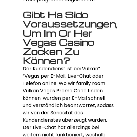
Gibt Ha Sido
Voraussetzungen,
Um Im Or Her
Vegas Casino
Zocken Zu
Können?
Der Kundendienst ist bei Vulkan”
“Vegas per E-Mail, Live-Chat oder
Telefon online. Wo wir family room
Vulkan Vegas Promo Code finden
können, wurden per E-Mail schnell
und verständlich beantwortet, sodass
wir von der Seriosität des
Kundendienstes überzeugt wurden.
Der Live-Chat hat allerdings bei
weitem nicht funktioniert, weshalb