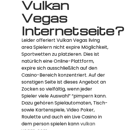
Vulkan
Vegas
Internetseite?
Leider offeriert Vulkan Vegas living
area Spielern nicht expire Möglichkeit,
Sportwetten zu platzieren. Dies ist
natürlich eine Online-Plattform,
expire sich ausschließlich auf den
Casino-Bereich konzentriert. Auf der
sonstigen Seite ist dieses Angebot an
Zocken so vielfältig, wenn jeder
Spieler viele Auswahl” “pimpern kann.
Dazu gehören Spielautomaten, Tisch-
sowie Kartenspiele, Video Poker,
Roulette und auch ein Live Casino in
dem person spielen kann
vulkan