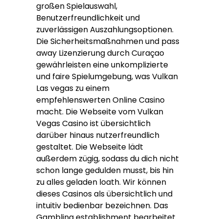
großen Spielauswahl,
Benutzerfreundlichkeit und
zuverlässigen Auszahlungsoptionen.
Die Sicherheitsmaßnahmen und pass
away Lizenzierung durch Curaçao
gewährleisten eine unkomplizierte
und faire Spielumgebung, was Vulkan
Las vegas zu einem
empfehlenswerten Online Casino
macht. Die Webseite vom Vulkan
Vegas Casino ist übersichtlich
darüber hinaus nutzerfreundlich
gestaltet. Die Webseite lädt
außerdem zügig, sodass du dich nicht
schon lange gedulden musst, bis hin
zu alles geladen loath. Wir können
dieses Casinos als übersichtlich und
intuitiv bedienbar bezeichnen. Das
Gambling establishment bearbeitet