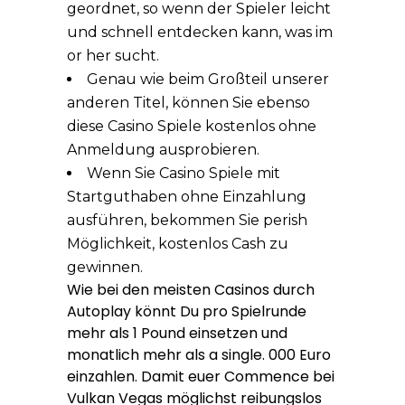
geordnet, so wenn der Spieler leicht
und schnell entdecken kann, was im
or her sucht.
Genau wie beim Großteil unserer
anderen Titel, können Sie ebenso
diese Casino Spiele kostenlos ohne
Anmeldung ausprobieren.
Wenn Sie Casino Spiele mit
Startguthaben ohne Einzahlung
ausführen, bekommen Sie perish
Möglichkeit, kostenlos Cash zu
gewinnen.
Wie bei den meisten Casinos durch
Autoplay könnt Du pro Spielrunde
mehr als 1 Pound einsetzen und
monatlich mehr als a single. 000 Euro
einzahlen. Damit euer Commence bei
Vulkan Vegas möglichst reibungslos