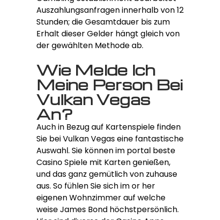
Auszahlungsanfragen innerhalb von 12
Stunden; die Gesamtdauer bis zum
Erhalt dieser Gelder hängt gleich von
der gewählten Methode ab.
Wie Melde Ich
Meine Person Bei
Vulkan Vegas
An?
Auch in Bezug auf Kartenspiele finden
Sie bei Vulkan Vegas eine fantastische
Auswahl. Sie können im portal beste
Casino Spiele mit Karten genießen,
und das ganz gemütlich von zuhause
aus. So fühlen Sie sich im or her
eigenen Wohnzimmer auf welche
weise James Bond höchstpersönlich.