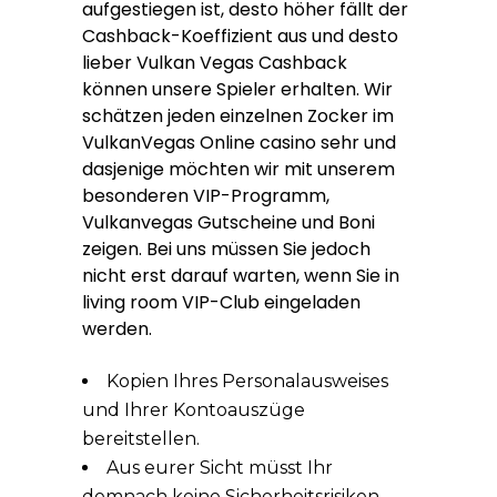
aufgestiegen ist, desto höher fällt der
Cashback-Koeffizient aus und desto
lieber Vulkan Vegas Cashback
können unsere Spieler erhalten. Wir
schätzen jeden einzelnen Zocker im
VulkanVegas Online casino sehr und
dasjenige möchten wir mit unserem
besonderen VIP-Programm,
Vulkanvegas Gutscheine und Boni
zeigen. Bei uns müssen Sie jedoch
nicht erst darauf warten, wenn Sie in
living room VIP-Club eingeladen
werden.
Kopien Ihres Personalausweises
und Ihrer Kontoauszüge
bereitstellen.
Aus eurer Sicht müsst Ihr
demnach keine Sicherheitsrisiken