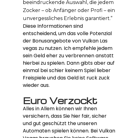
beeindruckende Auswahl, die jedem
Zocker – ob Anfänger oder Profi – ein
unvergessliches Erlebnis garantiert.”
Diese Informationen sind
entscheidend, um das volle Potenzial
der Bonusangebote von Vulkan Las
vegas zu nutzen. Ich empfehle jedem
sein Geld eher zu verbrennen anstatt
hierbei zu spielen. Dann gibts aber auf
einmal bei schier keinem Spiel lieber
Freispiele und das Geld ist ruck zuck
wieder aus.
Euro Verzockt
Alles in Allem können wir Ihnen
versichern, dass Sie hier fair, sicher
und gut geschützt the unseren
Automaten spielen können. Bei Vulkan