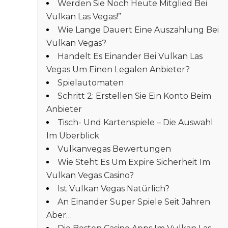
Werden Sie Noch Heute Mitglied Bei
Vulkan Las Vegas!”
Wie Lange Dauert Eine Auszahlung Bei
Vulkan Vegas?
Handelt Es Einander Bei Vulkan Las
Vegas Um Einen Legalen Anbieter?
Spielautomaten
Schritt 2: Erstellen Sie Ein Konto Beim
Anbieter
Tisch- Und Kartenspiele – Die Auswahl
Im Überblick
Vulkanvegas Bewertungen
Wie Steht Es Um Expire Sicherheit Im
Vulkan Vegas Casino?
Ist Vulkan Vegas Natürlich?
An Einander Super Spiele Seit Jahren
Aber…