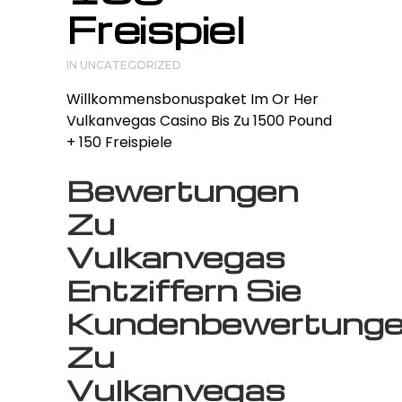
Freispiel
IN
UNCATEGORIZED
Willkommensbonuspaket Im Or Her
Vulkanvegas Casino Bis Zu 1500 Pound
+ 150 Freispiele
Bewertungen
Zu
Vulkanvegas
Entziffern Sie
Kundenbewertung
Zu
Vulkanvegas