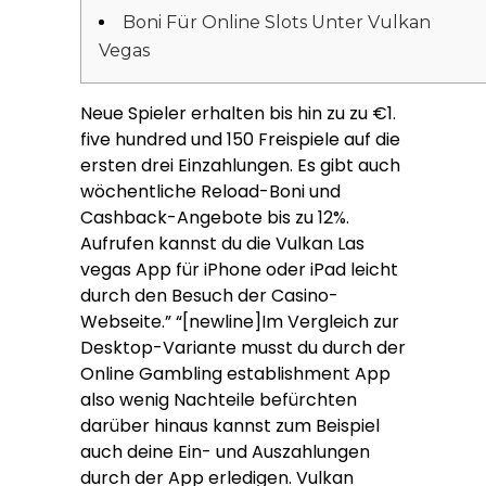
Boni Für Online Slots Unter Vulkan
Vegas
Neue Spieler erhalten bis hin zu zu €1.
five hundred und 150 Freispiele auf die
ersten drei Einzahlungen. Es gibt auch
wöchentliche Reload-Boni und
Cashback-Angebote bis zu 12%.
Aufrufen kannst du die Vulkan Las
vegas App für iPhone oder iPad leicht
durch den Besuch der Casino-
Webseite.” “[newline]Im Vergleich zur
Desktop-Variante musst du durch der
Online Gambling establishment App
also wenig Nachteile befürchten
darüber hinaus kannst zum Beispiel
auch deine Ein- und Auszahlungen
durch der App erledigen. Vulkan