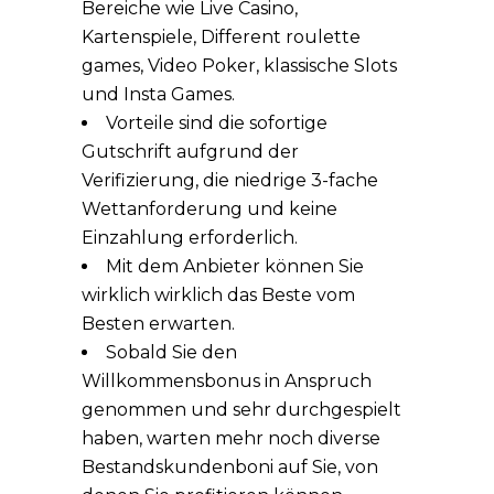
Bereiche wie Live Casino,
Kartenspiele, Different roulette
games, Video Poker, klassische Slots
und Insta Games.
Vorteile sind die sofortige
Gutschrift aufgrund der
Verifizierung, die niedrige 3-fache
Wettanforderung und keine
Einzahlung erforderlich.
Mit dem Anbieter können Sie
wirklich wirklich das Beste vom
Besten erwarten.
Sobald Sie den
Willkommensbonus in Anspruch
genommen und sehr durchgespielt
haben, warten mehr noch diverse
Bestandskundenboni auf Sie, von